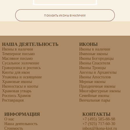
Нина Грузинская и БМ
Владимирская (складень)
ПОКАЗАТЬ ИКОНЫ В НАЛИЧИИ
НАША ДЕЯТЕЛЬНОСТЬ
ИКОНЫ
Иконы в наличии
Иконы в наличии
Темперное письмо
Именные иконы
Масляное письмо
Иконы Богородицы
Сусальное золочение
Иконы Спасителя
Гравировка и роспись
Иконы Троицы
Киоты для икон
Ангелы и Архангелы
Упаковка и освящение
Иконы Апостолов
Храмовые иконы
Мерные иконы
Иконостасы и киоты
Праздничные иконы
Храмовая утварь
Многофигурные иконы
Роспись Храмов
Семейные иконы
Реставрация
Венчальные пары
ИНФОРМАЦИЯ
КОНТАКТЫ
Семейная икона (5 фигур)
О нас
+7 (495) 585-88-98
Наша деятельность
+7 (925) 717-60-30
Стоимость
inbox@ikona-kiot.ru