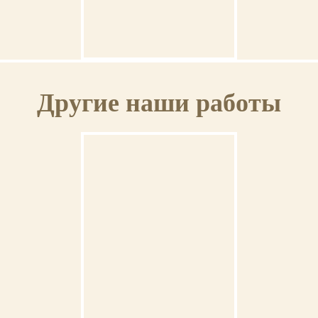
ОСВЯЩЕНИЕ
Ваша икона может быть освящена в Свято-Троицкой Сергиевой
Лавре (г.Сергиев Посад).
Икона Ангел Хранитель
Другие наши работы
ГАРАНТИЯ
На выполненную икону предоставляется пожизненная гарантия.