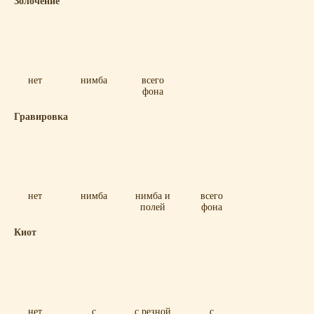
Золочение
нет
нимба
всего
фона
Гравировка
нет
нимба
нимба и
всего
полей
фона
Киот
нет
с
с резной
с