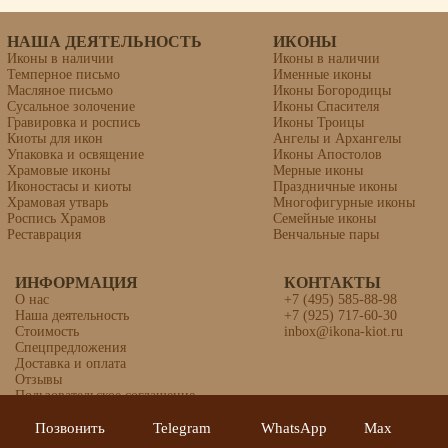
НАША ДЕЯТЕЛЬНОСТЬ
ИКОНЫ
Иконы в наличии
Иконы в наличии
Темперное письмо
Именные иконы
Масляное письмо
Иконы Богородицы
Сусальное золочение
Иконы Спасителя
Гравировка и роспись
Иконы Троицы
Киоты для икон
Ангелы и Архангелы
Упаковка и освящение
Иконы Апостолов
Храмовые иконы
Мерные иконы
Иконостасы и киоты
Праздничные иконы
Храмовая утварь
Многофигурные иконы
Роспись Храмов
Семейные иконы
Реставрация
Венчальные пары
ИНФОРМАЦИЯ
КОНТАКТЫ
О нас
+7 (495) 585-88-98
Наша деятельность
+7 (925) 717-60-30
Стоимость
inbox@ikona-kiot.ru
Спецпредложения
Доставка и оплата
Отзывы
Пользовательское соглашение
Политика конфиденциальности
Позвонить
Telegram
WhatsApp
Max
© 2025 Союз иконописцев «Православная Икона»