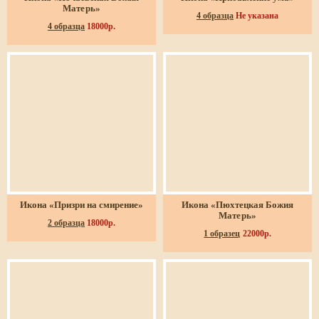
Матерь»
4 образца
Не указана
4 образца
18000р.
Икона «Призри на смирение»
Икона «Пюхтецкая Божия
Матерь»
2 образца
18000р.
1 образец
22000р.