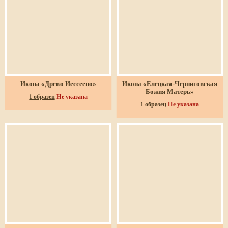
Икона «Древо Иессеево»
Икона «Елецкая-Черниговская
Божия Матерь»
1 образец
Не указана
1 образец
Не указана