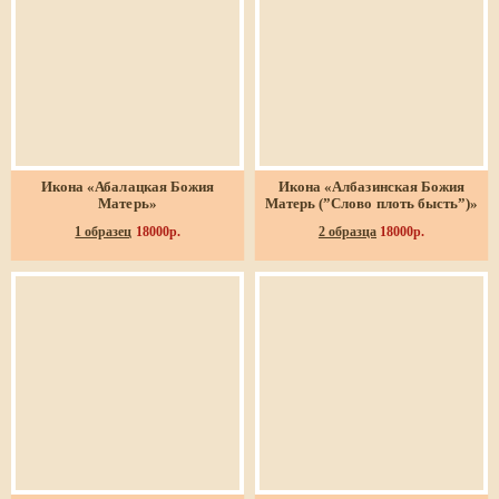
Икона «Абалацкая Божия
Икона «Албазинская Божия
Матерь»
Матерь (”Слово плоть бысть”)»
1 образец
18000р.
2 образца
18000р.