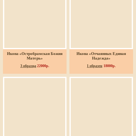
Икона «Остробрамская Божия
Икона «Отчаянных Единая
Матерь»
Надежда»
3 образца
22000р.
1 образец
18000р.