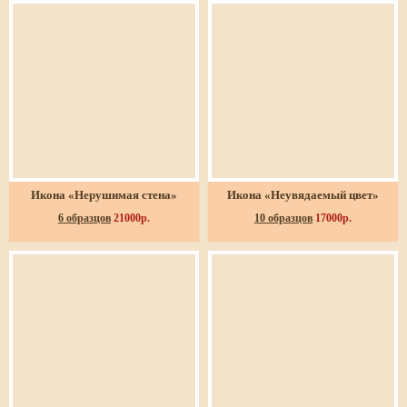
Икона «Нерушимая стена»
Икона «Неувядаемый цвет»
6 образцов
21000р.
10 образцов
17000р.