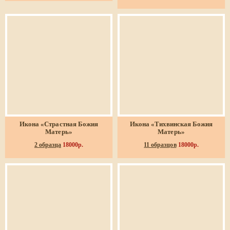
Икона «Страстная Божия
Икона «Тихвинская Божия
Матерь»
Матерь»
2 образца
18000р.
11 образцов
18000р.