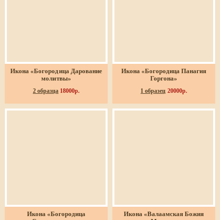
Икона «Богородица Дарование
Икона «Богородица Панагия
молитвы»
Горгона»
2 образца
18000р.
1 образец
20000р.
Икона «Богородица
Икона «Валаамская Божия