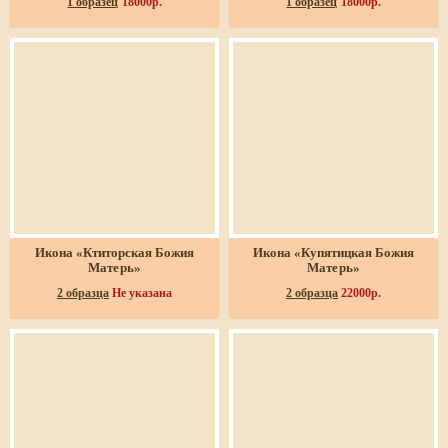
1 образец
18000р.
1 образец
18000р.
Икона «Ктиторская Божия
Икона «Купятицкая Божия
Матерь»
Матерь»
2 образца
Не указана
2 образца
22000р.