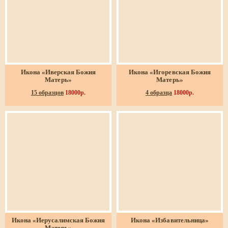
Икона «Иверская Божия
Икона «Игоревская Божия
Матерь»
Матерь»
15 образцов
18000р.
4 образца
18000р.
Икона «Иерусалимская Божия
Икона «Избавительница»