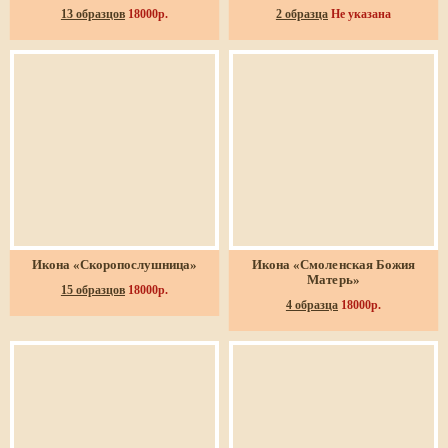
13 образцов
18000р.
2 образца
Не указана
Икона «Скоропослушница»
Икона «Смоленская Божия
Матерь»
15 образцов
18000р.
4 образца
18000р.