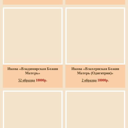
Икона «Владимирская Божия
Икона «Влахернская Божия
Матерь»
Матерь (Одигитрия)»
52 образца
18000р.
2 образца
18000р.