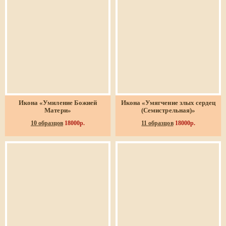
Икона «Умиление Божией
Икона «Умягчение злых сердец
Матери»
(Семистрельная)»
10 образцов
18000р.
11 образцов
18000р.