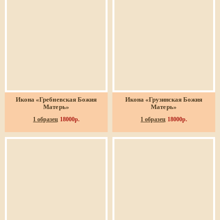
Икона «Гребневская Божия
Икона «Грузинская Божия
Матерь»
Матерь»
1 образец
18000р.
1 образец
18000р.