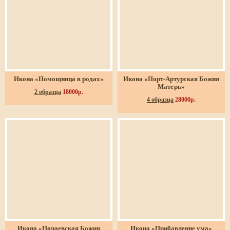
Икона «Помощница в родах»
Икона «Порт-Артурская Божия
Матерь»
2 образца
18000р.
4 образца
28000р.
Икона «Почаевская Божия
Икона «Прибавление ума»