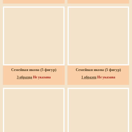
Семейная икона (5 фигур)
Семейная икона (5 фигур)
3 образца
Не указана
1 образец
Не указана