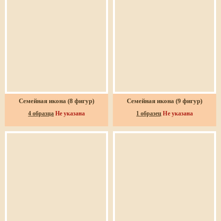
Семейная икона (8 фигур)
Семейная икона (9 фигур)
4 образца
Не указана
1 образец
Не указана