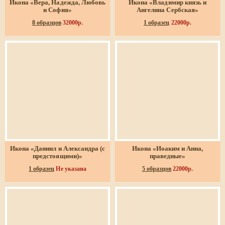
Икона «Вера, Надежда, Любовь
Икона «Владимир князь и
и София»
Ангелина Сербская»
8 образцов
32000р.
1 образец
22000р.
Икона «Даниил и Александра (с
Икона «Иоаким и Анна,
предстоящими)»
праведные»
1 образец
Не указана
5 образцов
22000р.