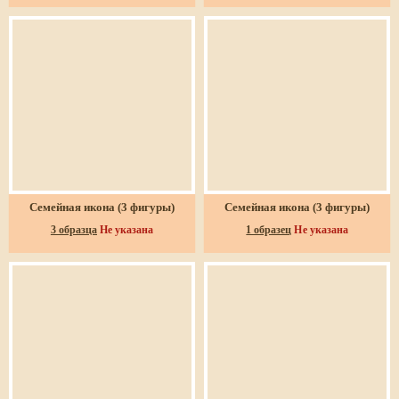
Семейная икона (3 фигуры)
Семейная икона (3 фигуры)
3 образца
Не указана
1 образец
Не указана