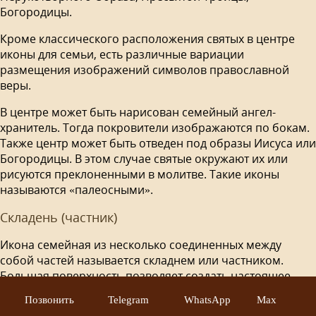
Богородицы.
Кроме классического расположения святых в центре
иконы для семьи, есть различные вариации
размещения изображений символов православной
веры.
В центре может быть нарисован семейный ангел-
хранитель. Тогда покровители изображаются по бокам.
Также центр может быть отведен под образы Иисуса или
Богородицы. В этом случае святые окружают их или
рисуются преклоненными в молитве. Такие иконы
называются «палеосными».
Складень (частник)
Икона семейная из несколько соединенных между
собой частей называется складнем или частником.
Большая поверхность позволяет создать настоящее
полотнище с общим сюжетом на религиозную тему.
Позвонить
Telegram
WhatsApp
Max
Обычно на различных частях такого произведения