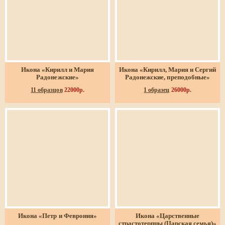
Икона «Кирилл и Мария
Икона «Кирилл, Мария и Сергий
Радонежские»
Радонежские, преподобные»
11 образцов
22000р.
1 образец
26000р.
Икона «Петр и Феврония»
Икона «Царственные
страстотерпцы (Царская семья)»