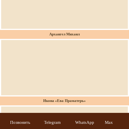
Архангел Михаил
Икона «Ева Праматерь»
Позвонить
Telegram
WhatsApp
Max