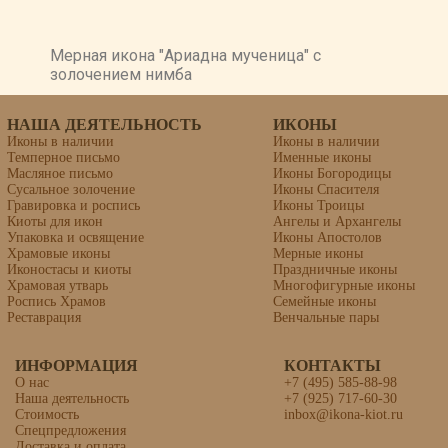
Мерная икона "Ариадна мученица" с
золочением нимба
НАША ДЕЯТЕЛЬНОСТЬ
ИКОНЫ
Иконы в наличии
Иконы в наличии
Темперное письмо
Именные иконы
Масляное письмо
Иконы Богородицы
Сусальное золочение
Иконы Спасителя
Гравировка и роспись
Иконы Троицы
Киоты для икон
Ангелы и Архангелы
Упаковка и освящение
Иконы Апостолов
Храмовые иконы
Мерные иконы
Иконостасы и киоты
Праздничные иконы
Храмовая утварь
Многофигурные иконы
Роспись Храмов
Семейные иконы
Реставрация
Венчальные пары
ИНФОРМАЦИЯ
КОНТАКТЫ
О нас
+7 (495) 585-88-98
Наша деятельность
+7 (925) 717-60-30
Стоимость
inbox@ikona-kiot.ru
Спецпредложения
Доставка и оплата