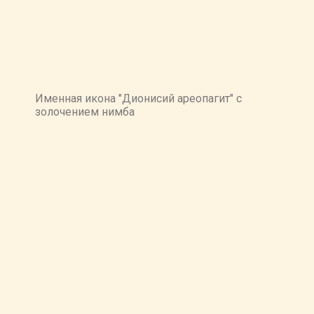
Именная икона "Дионисий ареопагит" с
золочением нимба