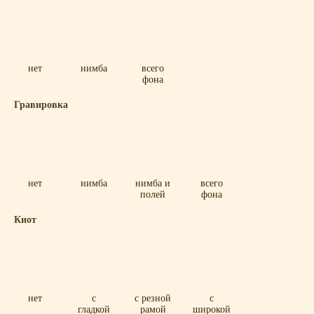
нет
нимба
всего
фона
Гравировка
нет
нимба
нимба и
всего
полей
фона
Киот
нет
с
с резной
с
гладкой
рамой
широкой