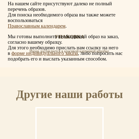
На нашем сайте присутствуют далеко не полный
перечень образов.
Для поиска необходимого образа вы также можете
воспользоваться
Православным календарем
.
Мы готовы выполнить необходимый образ на заказ,
УПАКОВКА
согласно вашему образцу.
Для этого необходимо прислать нам ссылку на него
Икона доставляется в красивой картонной коробке.
в
форме индивидуального заказа
, либо попросить нас
подобрать его и выслать указанным способом.
СЕРТИФИКАТ
Другие наши работы
К иконе прилагается сертификат с указанием мастера, материалов и отделки
иконы.