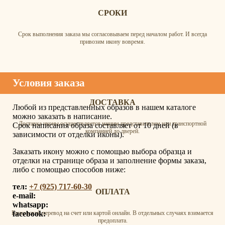
СРОКИ
Срок выполнения заказа мы согласовываем перед началом работ. И всегда
привозим икону вовремя.
Условия заказа
ДОСТАВКА
Любой из представленных образов в нашем каталоге
можно заказать в написание.
Доставка иконы осуществляется нашим представителем или транспортной
Срок написания образа составляет от 10 дней (в
компанией до дверей.
зависимости от отделки иконы).
Заказать икону можно с помощью выбора образца и
отделки на странице образа и заполнение формы заказа,
либо с помощью способов ниже:
тел:
+7 (925) 717-60-30
ОПЛАТА
e-mail:
whatsapp:
facebook:
Банковский перевод на счет или картой онлайн. В отдельных случаях взимается
предоплата.