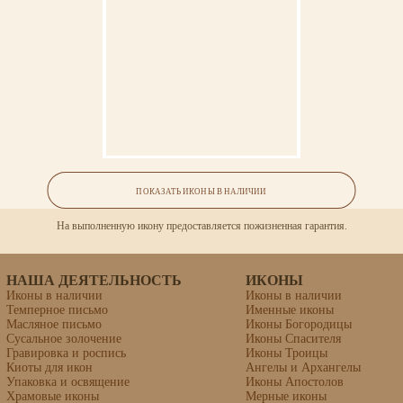
ОСВЯЩЕНИЕ
Ваша икона может быть освящена в Свято-Троицкой Сергиевой Лавре (г.Сергиев
Посад).
Спас в Силах Образец 16
ГАРАНТИЯ
ПОКАЗАТЬ ИКОНЫ В НАЛИЧИИ
На выполненную икону предоставляется пожизненная гарантия.
Формат 50х36см, темпера, сусальное золото, рельефная
гравировка.
Стоимость (в наличии): 160 000
НАША ДЕЯТЕЛЬНОСТЬ
ИКОНЫ
Иконы в наличии
Иконы в наличии
Темперное письмо
Именные иконы
Масляное письмо
Иконы Богородицы
Сусальное золочение
Иконы Спасителя
Гравировка и роспись
Иконы Троицы
Киоты для икон
Ангелы и Архангелы
Упаковка и освящение
Иконы Апостолов
Храмовые иконы
Мерные иконы