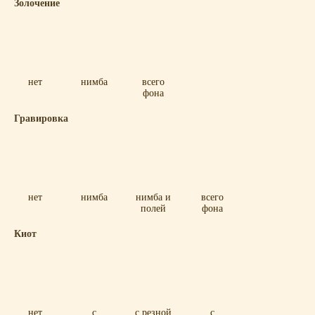
Золочение
нет
нимба
всего
фона
Гравировка
нет
нимба
нимба и
всего
полей
фона
Киот
нет
с
с резной
с