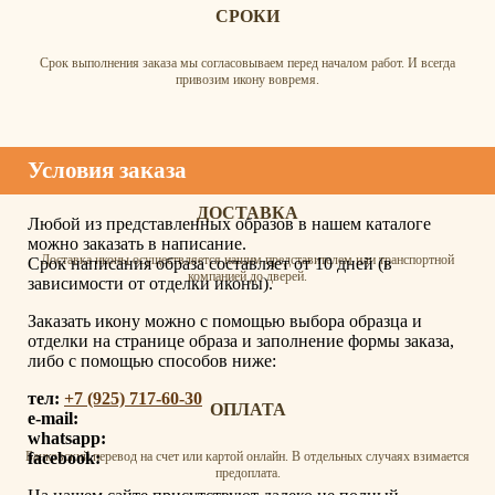
СРОКИ
Срок выполнения заказа мы согласовываем перед началом работ. И всегда
привозим икону вовремя.
Условия заказа
ДОСТАВКА
Любой из представленных образов в нашем каталоге
можно заказать в написание.
Доставка иконы осуществляется нашим представителем или транспортной
Срок написания образа составляет от 10 дней (в
компанией до дверей.
зависимости от отделки иконы).
Заказать икону можно с помощью выбора образца и
отделки на странице образа и заполнение формы заказа,
либо с помощью способов ниже:
тел:
+7 (925) 717-60-30
ОПЛАТА
e-mail:
whatsapp:
facebook:
Банковский перевод на счет или картой онлайн. В отдельных случаях взимается
предоплата.