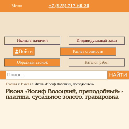
+7 (925) 717-60-30
Меню
Иконы в наличии
Индивидуальный заказ
Войти
Расчет стоимости
Обратный звонок
Каталог работ
НАЙТИ
Главная
>
Иконы
>
Икона «Иосиф Волоцкий, преподобный»
Икона «Иосиф Волоцкий, преподобный» -
платина, сусальное золото, гравировка