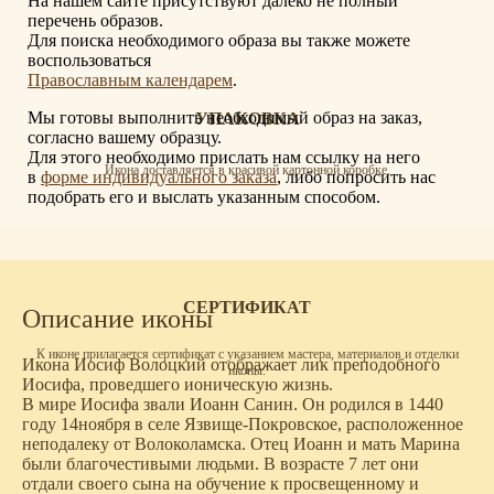
На нашем сайте присутствуют далеко не полный
перечень образов.
Для поиска необходимого образа вы также можете
воспользоваться
Православным календарем
.
Мы готовы выполнить необходимый образ на заказ,
УПАКОВКА
согласно вашему образцу.
Для этого необходимо прислать нам ссылку на него
Икона доставляется в красивой картонной коробке.
в
форме индивидуального заказа
, либо попросить нас
подобрать его и выслать указанным способом.
СЕРТИФИКАТ
Описание иконы
К иконе прилагается сертификат с указанием мастера, материалов и отделки
Икона Иосиф Волоцкий отображает лик преподобного
иконы.
Иосифа, проведшего ионическую жизнь.
В мире Иосифа звали Иоанн Санин. Он родился в 1440
году 14ноября в селе Язвище-Покровское, расположенное
неподалеку от Волоколамска. Отец Иоанн и мать Марина
были благочестивыми людьми. В возрасте 7 лет они
отдали своего сына на обучение к просвещенному и