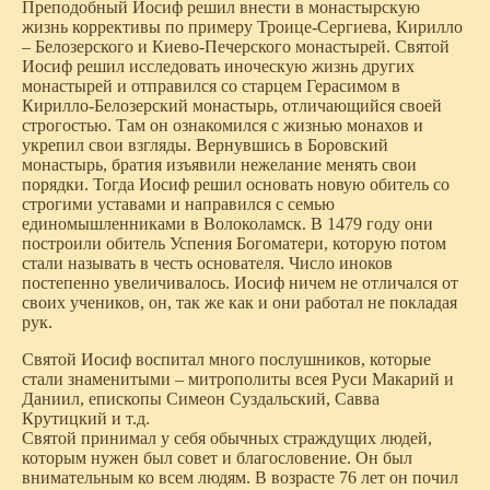
Преподобный Иосиф решил внести в монастырскую
жизнь коррективы по примеру Троице-Сергиева, Кирилло
– Белозерского и Киево-Печерского монастырей. Святой
Иосиф решил исследовать иноческую жизнь других
монастырей и отправился со старцем Герасимом в
Кирилло-Белозерский монастырь, отличающийся своей
строгостью. Там он ознакомился с жизнью монахов и
укрепил свои взгляды. Вернувшись в Боровский
монастырь, братия изъявили нежелание менять свои
порядки. Тогда Иосиф решил основать новую обитель со
строгими уставами и направился с семью
единомышленниками в Волоколамск. В 1479 году они
построили обитель Успения Богоматери, которую потом
стали называть в честь основателя. Число иноков
постепенно увеличивалось. Иосиф ничем не отличался от
своих учеников, он, так же как и они работал не покладая
рук.
Святой Иосиф воспитал много послушников, которые
стали знаменитыми – митрополиты всея Руси Макарий и
Даниил, епископы Симеон Суздальский, Савва
Крутицкий и т.д.
Святой принимал у себя обычных страждущих людей,
которым нужен был совет и благословение. Он был
внимательным ко всем людям. В возрасте 76 лет он почил