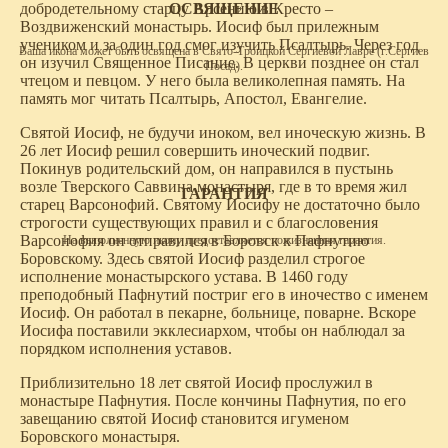
ОСВЯЩЕНИЕ
добродетельному старцу Арсению в Кресто –
Воздвиженский монастырь. Иосиф был прилежным
учеником и за один год смог изучить Псалтырь. Через год
Ваша икона может быть освящена в Свято-Троицкой Сергиевой Лавре (г.Сергиев
он изучил Священное Писание. В церкви позднее он стал
Посад).
чтецом и певцом. У него была великолепная память. На
память мог читать Псалтырь, Апостол, Евангелие.
Святой Иосиф, не будучи иноком, вел иноческую жизнь. В
26 лет Иосиф решил совершить иноческий подвиг.
Покинув родительский дом, он направился в пустынь
возле Тверского Саввина монастыря, где в то время жил
ГАРАНТИЯ
старец Варсонофий. Святому Иосифу не достаточно было
строгости существующих правил и с благословения
Варсонофия он отправился в Боровск к Пафнутию
На выполненную икону предоставляется пожизненная гарантия.
Боровскому. Здесь святой Иосиф разделил строгое
исполнение монастырского устава. В 1460 году
преподобный Пафнутий постриг его в иночество с именем
Иосиф. Он работал в пекарне, больнице, поварне. Вскоре
Иосифа поставили экклесиархом, чтобы он наблюдал за
порядком исполнения уставов.
Приблизительно 18 лет святой Иосиф прослужил в
монастыре Пафнутия. После кончины Пафнутия, по его
завещанию святой Иосиф становится игуменом
Боровского монастыря.