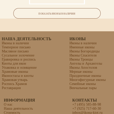
Икона «Тихон Калужский,
преподобный»
ПОКАЗАТЬ ИКОНЫ В НАЛИЧИИ
липовая доска, левкас, темпера, сусальное золото
НАША ДЕЯТЕЛЬНОСТЬ
ИКОНЫ
Иконы в наличии
Иконы в наличии
Темперное письмо
Именные иконы
Масляное письмо
Иконы Богородицы
Сусальное золочение
Иконы Спасителя
Гравировка и роспись
Иконы Троицы
Киоты для икон
Ангелы и Архангелы
Упаковка и освящение
Иконы Апостолов
Храмовые иконы
Мерные иконы
Иконостасы и киоты
Праздничные иконы
Храмовая утварь
Многофигурные иконы
Роспись Храмов
Семейные иконы
Реставрация
Венчальные пары
ИНФОРМАЦИЯ
КОНТАКТЫ
О нас
+7 (495) 585-88-98
Наша деятельность
+7 (925) 717-60-30
Икона «Анна Ежова,
Стоимость
inbox@ikona-kiot.ru