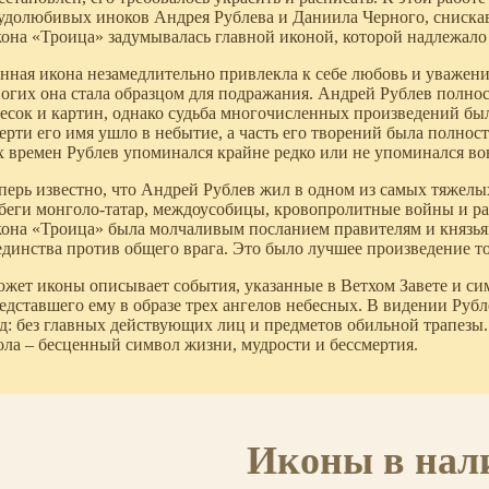
удолюбивых иноков Андрея Рублева и Даниила Черного, сниска
она «Троица» задумывалась главной иконой, которой надлежало н
нная икона незамедлительно привлекла к себе любовь и уважен
огих она стала образцом для подражания. Андрей Рублев полно
есок и картин, однако судьба многочисленных произведений был
ерти его имя ушло в небытие, а часть его творений была полно
х времен Рублев упоминался крайне редко или не упоминался во
перь известно, что Андрей Рублев жил в одном из самых тяжелы
беги монголо-татар, междоусобицы, кровопролитные войны и ра
она «Троица» была молчаливым посланием правителям и князьям
единства против общего врага. Это было лучшее произведение т
жет иконы описывает события, указанные в Ветхом Завете и си
едставшего ему в образе трех ангелов небесных. В видении Руб
д: без главных действующих лиц и предметов обильной трапезы
ола – бесценный символ жизни, мудрости и бессмертия.
Иконы в нал