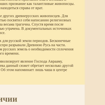
вших признание как талантливые живописцы.
аходиться справа от врат.
ие других древнерусских живописцев. Для
стью посвятил себя написанию религиозных
а весьма трагична. Спустя время после
стью утрачена. В документальных источниках
все.
х для русской земли периодов. Бесконечные
спри разрывали Древнюю Русь на части.
 русских земель о необходимости сплочения
ого времени.
мволизирует явление Господа Аврааму,
лева данный сюжет обретает несколько другой
. Об этом напоминает лишь чаша в центре
ичии