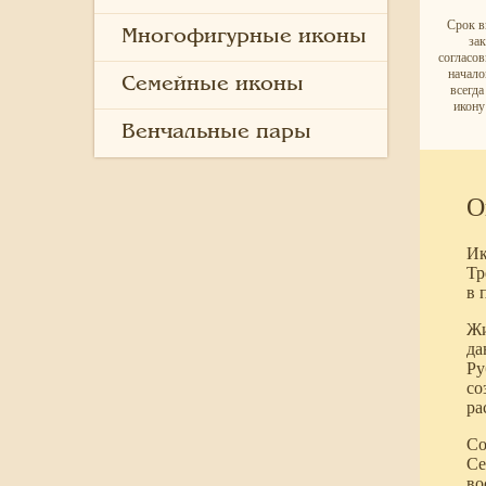
Срок в
Многофигурные иконы
за
согласо
начало
Семейные иконы
всегд
икону
Венчальные пары
О
Ик
Тр
в 
Жи
да
Ру
со
ра
Со
Се
во