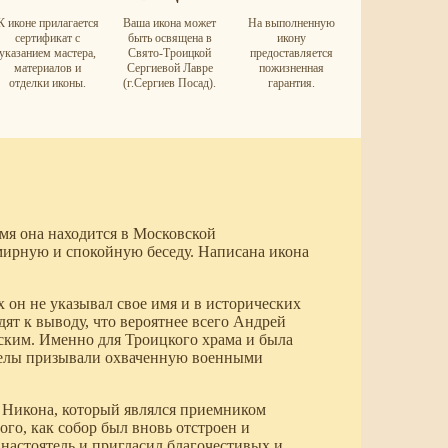
К иконе прилагается
Ваша икона может
На выполненную
сертификат с
быть освящена в
икону
указанием мастера,
Свято-Троицкой
предоставляется
материалов и
Сергиевой Лавре
пожизненная
отделки иконы.
(г.Сергиев Посад).
гарантия.
мя она находится в Московской
 мирную и спокойную беседу. Написана икона
 он не указывал свое имя и в исторических
ят к выводу, что вероятнее всего Андрей
ским. Именно для Троицкого храма и была
нгелы призывали охваченную военными
а Никона, который являлся приемником
го, как собор был вновь отстроен и
е настоятель и пригласил благочестивых и