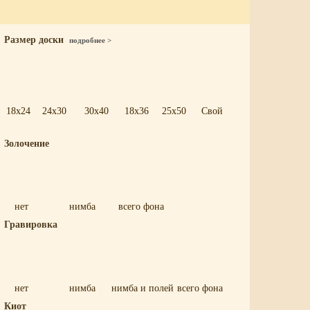
Размер доски
подробнее >
18x24
24x30
30x40
18x36
25x50
Свой
Золочение
нет
нимба
всего фона
Гравировка
нет
нимба
нимба и полей
всего фона
Киот