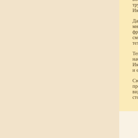
тр
Ик
Да
мн
фр
см
те
Те
на
Ик
и 
Сю
пр
ви
ст