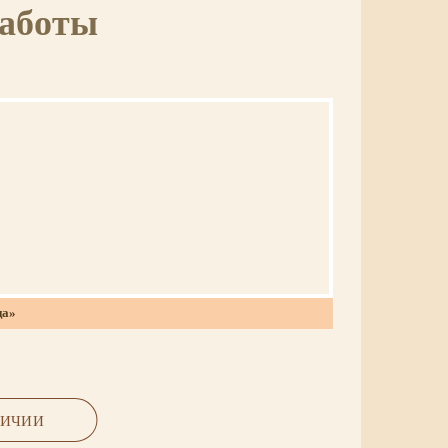
работы
ца»
золочение
ЛИЧИИ