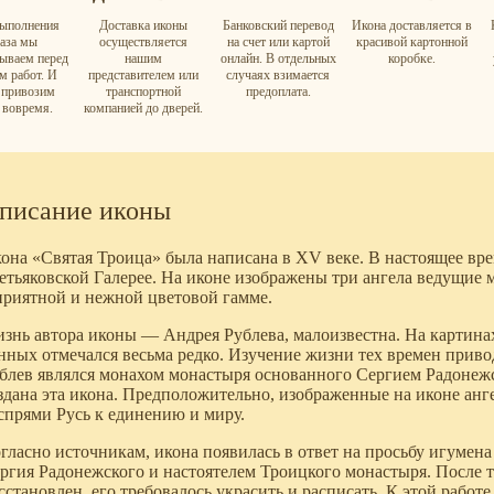
ыполнения
Доставка иконы
Банковский перевод
Икона доставляется в
каза мы
осуществляется
на счет или картой
красивой картонной
вываем перед
нашим
онлайн. В отдельных
коробке.
м работ. И
представителем или
случаях взимается
а привозим
транспортной
предоплата.
 вовремя.
компанией до дверей.
писание иконы
она «Святая Троица» была написана в XV веке. В настоящее вре
етьяковской Галерее. На иконе изображены три ангела ведущие
приятной и нежной цветовой гамме.
знь автора иконы — Андрея Рублева, малоизвестна. На картинах
нных отмечался весьма редко. Изучение жизни тех времен привод
блев являлся монахом монастыря основанного Сергием Радонеж
здана эта икона. Предположительно, изображенные на иконе а
спрями Русь к единению и миру.
гласно источникам, икона появилась в ответ на просьбу игумен
ргия Радонежского и настоятелем Троицкого монастыря. После то
сстановлен, его требовалось украсить и расписать. К этой работ