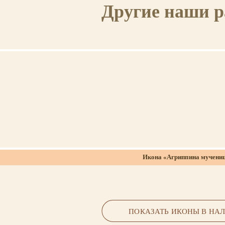
Другие наши 
Икона «Агриппина мучени
липовая доска, левкас, темпера, 
ПОКАЗАТЬ ИКОНЫ В НА