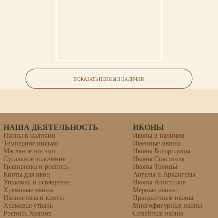
Икона «Гордий Каппадокийский,
великомученик»
ПОКАЗАТЬ ИКОНЫ В НАЛИЧИИ
липовая доска, левкас, темпера, золочение
НАША ДЕЯТЕЛЬНОСТЬ
ИКОНЫ
Иконы в наличии
Иконы в наличии
Темперное письмо
Именные иконы
Масляное письмо
Иконы Богородицы
Сусальное золочение
Иконы Спасителя
Гравировка и роспись
Иконы Троицы
Киоты для икон
Ангелы и Архангелы
Упаковка и освящение
Иконы Апостолов
Храмовые иконы
Мерные иконы
Иконостасы и киоты
Праздничные иконы
Храмовая утварь
Многофигурные иконы
Роспись Храмов
Семейные иконы