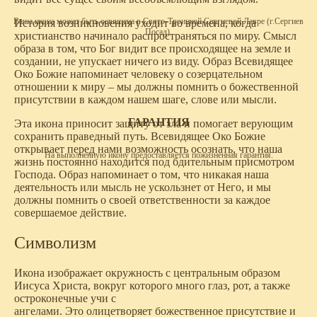
Ваша икона может быть освящена в Свято-Троицкой Сергиевой Лавре (г.Сергиев
История возникновения уходит во времена, когда
Посад).
христианство начинало распространяться по миру. Смысл
образа в том, что Бог видит все происходящее на земле и
создании, не упускает ничего из виду. Образ Всевидящее
Око Божие напоминает человеку о созерцательном
отношении к миру – мы должны помнить о божественной
присутствии в каждом нашем шаге, слове или мысли.
ГАРАНТИЯ
Эта икона приносит защиту от зла и помогает верующим
сохранить праведный путь. Всевидящее Око Божие
открывает перед нами возможность осознать, что наша
На выполненную икону предоставляется пожизненная гарантия.
жизнь постоянно находится под бдительным присмотром
Господа. Образ напоминает о том, что никакая наша
деятельность или мысль не ускользнет от Него, и мы
должны помнить о своей ответственности за каждое
совершаемое действие.
Символизм
Икона изображает окружность с центральным образом
Иисуса Христа, вокруг которого много глаз, рот, а также
остроконечные учи с
ангелами. Это олицетворяет божественное присутствие и