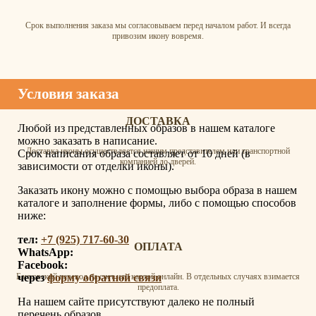
Срок выполнения заказа мы согласовываем перед началом работ. И всегда
привозим икону вовремя.
Условия заказа
ДОСТАВКА
Любой из представленных образов в нашем каталоге
можно заказать в написание.
Доставка иконы осуществляется нашим представителем или транспортной
Срок написания образа составляет от 10 дней (в
компанией до дверей.
зависимости от отделки иконы).
Заказать икону можно с помощью выбора образа в нашем
каталоге и заполнение формы, либо с помощью способов
ниже:
тел:
+7 (925) 717-60-30
ОПЛАТА
WhatsApp:
Facebook:
через
форму обратной связи
Банковский перевод на счет или картой онлайн. В отдельных случаях взимается
предоплата.
На нашем сайте присутствуют далеко не полный
перечень образов.