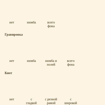
нет
нимба
всего
фона
Гравировка
нет
нимба
нимба и
всего
полей
фона
Киот
нет
с
с резной
с
гладкой
рамой
широкой