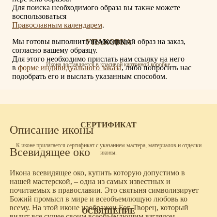
Для поиска необходимого образа вы также можете
воспользоваться
Православным календарем
.
Мы готовы выполнить необходимый образ на заказ,
УПАКОВКА
согласно вашему образцу.
Для этого необходимо прислать нам ссылку на него
Икона доставляется в красивой картонной коробке.
в
форме индивидуального заказа
, либо попросить нас
подобрать его и выслать указанным способом.
СЕРТИФИКАТ
Описание иконы
К иконе прилагается сертификат с указанием мастера, материалов и отделки
Всевидящее око
иконы.
Икона всевидящее око, купить которую допустимо в
нашей мастерской, – одна из самых известных и
почитаемых в православии. Это святыня символизирует
Божий промысл в мире и всеобъемлющую любовь ко
всему. На этой иконе изображен Бог-Творец, который
ОСВЯЩЕНИЕ
видит все сущее своим всеобъемлющим взглядом.