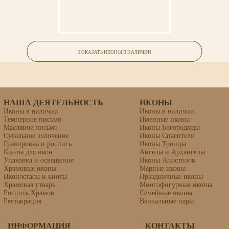
Икона «Юния (Иуния), святая»
ПОКАЗАТЬ ИКОНЫ В НАЛИЧИИ
липовая доска, левкас, темпера, золочение
НАША ДЕЯТЕЛЬНОСТЬ
ИКОНЫ
Иконы в наличии
Иконы в наличии
Темперное письмо
Именные иконы
Масляное письмо
Иконы Богородицы
Сусальное золочение
Иконы Спасителя
Гравировка и роспись
Иконы Троицы
Киоты для икон
Ангелы и Архангелы
Упаковка и освящение
Иконы Апостолов
Храмовые иконы
Мерные иконы
Иконостасы и киоты
Праздничные иконы
Храмовая утварь
Многофигурные иконы
Роспись Храмов
Семейные иконы
Реставрация
Венчальные пары
ИНФОРМАЦИЯ
КОНТАКТЫ