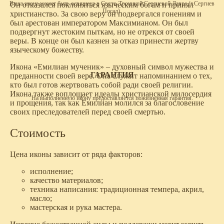
Ваша икона может быть освящена в Свято-Троицкой Сергиевой Лавре (г.Сергиев
Он отказался поклоняться языческим богам и принял
Посад).
христианство. За свою веру он подвергался гонениям и
был арестован императором Максимианом. Он был
подвергнут жестоким пыткам, но не отрекся от своей
веры. В конце он был казнен за отказ принести жертву
языческому божеству.
Икона «Емилиан мученик» – духовный символ мужества и
ГАРАНТИЯ
преданности своей вере. Она служит напоминанием о тех,
кто был готов жертвовать собой ради своей религии.
Икона также воплощает идеалы христианской милосердия
На выполненную икону предоставляется пожизненная гарантия.
и прощения, так как Емилиан молился за благословение
своих преследователей перед своей смертью.
Стоимость
Цена иконы зависит от ряда факторов:
исполнение;
качество материалов;
техника написания: традиционная темпера, акрил,
масло;
мастерская и рука мастера.