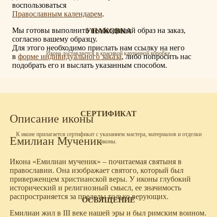
воспользоваться
Православным календарем
.
Мы готовы выполнить необходимый образ на заказ,
УПАКОВКА
согласно вашему образцу.
Для этого необходимо прислать нам ссылку на него
Икона доставляется в красивой картонной коробке.
в
форме индивидуального заказа
, либо попросить нас
подобрать его и выслать указанным способом.
СЕРТИФИКАТ
Описание иконы
К иконе прилагается сертификат с указанием мастера, материалов и отделки
Емилиан Мученик
иконы.
Икона «Емилиан мученик» – почитаемая святыня в
православии. Она изображает святого, который был
приверженцем христианской веры. У иконы глубокий
исторический и религиозный смысл, ее значимость
распространяется за пределы только верующих.
ОСВЯЩЕНИЕ
Емилиан жил в III веке нашей эры и был римским воином.