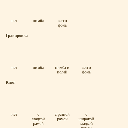
нет
нимба
всего
фона
Гравировка
нет
нимба
нимба и
всего
полей
фона
Киот
нет
с
с резной
с
гладкой
рамой
широкой
рамой
гладкой