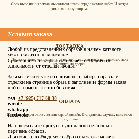
Срок выполнения заказа мы согласовываем перед началом работ. И всегда
привозим икону вовремя.
Условия заказа
ДОСТАВКА
Любой из представленных образов в нашем каталоге
можно заказать в написание.
Доставка иконы осуществляется нашим представителем или транспортной
Срок написания образа составляет от 10 дней (в
компанией до дверей.
зависимости от отделки иконы).
Заказать икону можно с помощью выбора образца и
отделки на странице образа и заполнение формы заказа,
либо с помощью способов ниже:
тел:
+7 (925) 717-60-30
ОПЛАТА
e-mail:
whatsapp:
facebook:
Банковский перевод на счет или картой онлайн. В отдельных случаях взимается
предоплата.
На нашем сайте присутствуют далеко не полный
перечень образов.
Для поиска необходимого образа вы также можете