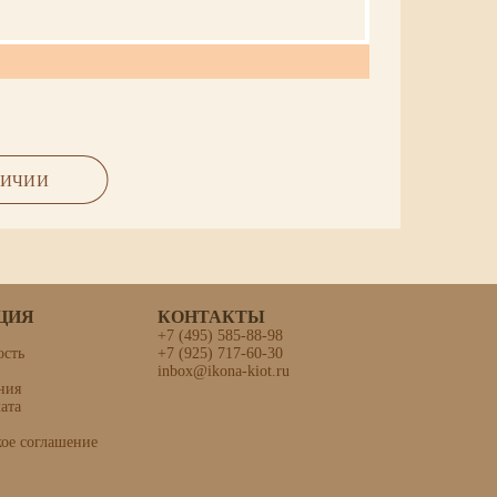
ы, объемная гравировка по левкасу.
ЛИЧИИ
ЦИЯ
КОНТАКТЫ
+7 (495) 585-88-98
ость
+7 (925) 717-60-30
inbox@ikona-kiot.ru
ния
»
ата
кое соглашение