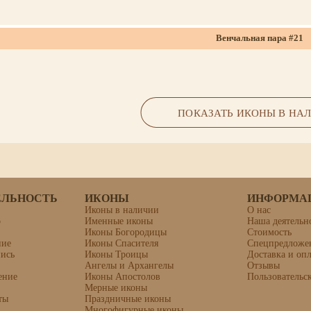
Венчальная пара #21
Письмо — темпера, отделка — сусальное золочение 960 проб
ПОКАЗАТЬ ИКОНЫ В НА
ЕЛЬНОСТЬ
ИКОНЫ
ИНФОРМА
Иконы в наличии
О нас
о
Именные иконы
Наша деятельн
Иконы Богородицы
Стоимость
ние
Иконы Спасителя
Спецпредложе
Икона «Никита Столпник
пись
Иконы Троицы
Доставка и опл
Ангелы и Архангелы
Отзывы
ение
Иконы Апостолов
Пользовательс
Мерные иконы
ты
Праздничные иконы
Многофигурные иконы