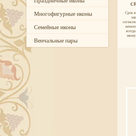
Праздничные иконы
С
Многофигурные иконы
Срок в
за
согласо
Семейные иконы
начало
всегд
икону
Венчальные пары