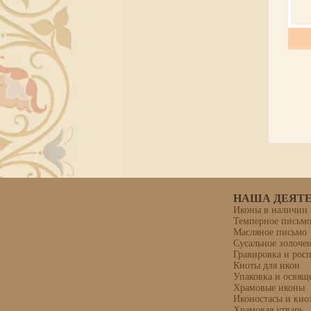
НАША ДЕЯТ
Иконы в наличии
Темперное письм
Масляное письмо
Сусальное золоче
Гравировка и рос
Киоты для икон
Упаковка и освящ
Храмовые иконы
Иконостасы и кио
Храмовая утварь