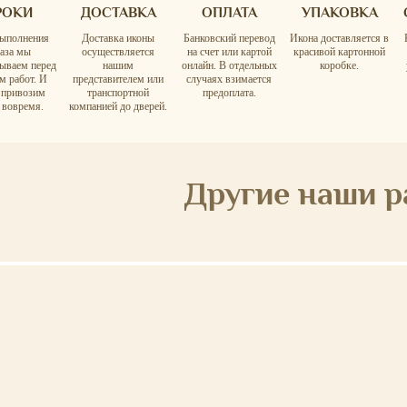
РОКИ
ДОСТАВКА
ОПЛАТА
УПАКОВКА
ыполнения
Доставка иконы
Банковский перевод
Икона доставляется в
каза мы
осуществляется
на счет или картой
красивой картонной
вываем перед
нашим
онлайн. В отдельных
коробке.
м работ. И
представителем или
случаях взимается
а привозим
транспортной
предоплата.
 вовремя.
компанией до дверей.
Другие наши 