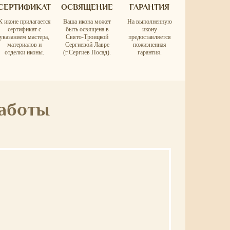
СЕРТИФИКАТ
ОСВЯЩЕНИЕ
ГАРАНТИЯ
К иконе прилагается
Ваша икона может
На выполненную
сертификат с
быть освящена в
икону
указанием мастера,
Свято-Троицкой
предоставляется
материалов и
Сергиевой Лавре
пожизненная
отделки иконы.
(г.Сергиев Посад).
гарантия.
работы