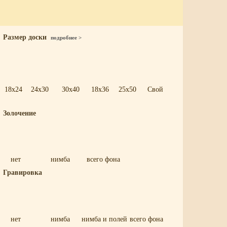
Размер доски
подробнее >
18x24
24x30
30x40
18x36
25x50
Свой
Золочение
нет
нимба
всего фона
Гравировка
нет
нимба
нимба и полей
всего фона