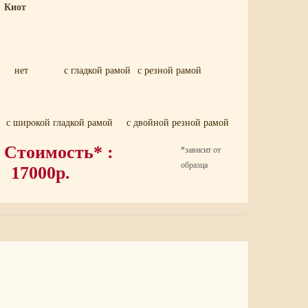
Киот
нет
с гладкой рамой
с резной рамой
с широкой гладкой рамой
с двойной резной рамой
Стоимость* :
*зависит от
образца
17000р.