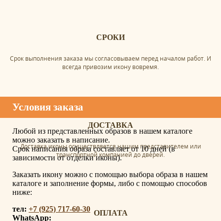
СРОКИ
Срок выполнения заказа мы согласовываем перед началом работ. И
всегда привозим икону вовремя.
Условия заказа
ДОСТАВКА
Любой из представленных образов в нашем каталоге
можно заказать в написание.
Доставка иконы осуществляется нашим представителем или
Срок написания образа составляет от 10 дней (в
транспортной компанией до дверей.
зависимости от отделки иконы).
Заказать икону можно с помощью выбора образа в нашем
каталоге и заполнение формы, либо с помощью способов
ниже:
тел:
+7 (925) 717-60-30
ОПЛАТА
WhatsApp: