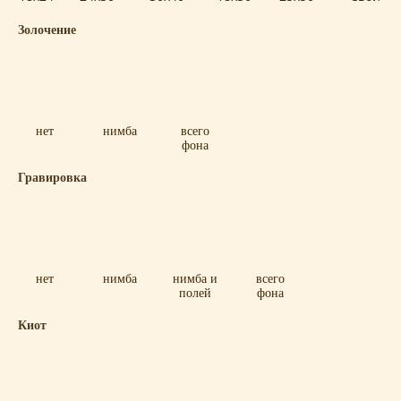
Золочение
нет
нимба
всего
фона
Гравировка
нет
нимба
нимба и
всего
полей
фона
Киот