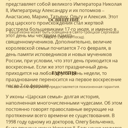
представляет собой великого Императора Николая
II, Императрицу Александру и их потомков –
Анастасию, Марию, Татьяну, Ольгу и Алексия. Этот
ОСВЯЩЕНИЕ
род царского происхождения стал жертвой
расстрела большевиками 17-го июля, и именно в
Ваша икона может быть освящена в Свято-Троицкой Сергиевой
этот день мы чествуем память
Лавре (г.Сергиев Посад).
священномучеников. Дополнительно, величие
королевской семьи почитается 7-го февраля, в
день памяти исповедников и новых мучеников
России, при условии, что этот день приходится на
воскресенье. Если же этот праздничный день
приходится на любой другой день недели, то
ГАРАНТИЯ
празднование переносится на первое воскресение
после 7-го февраля.
На выполненную икону предоставляется пожизненная гарантия.
У иконы «Царская семья» долгая история,
наполненная многочисленными чудесами. Об этом
постоянно говорят православные верующие на
протяжении всего времени ее существования. В
1998 году одному из докторов, Олегу Бельченко,