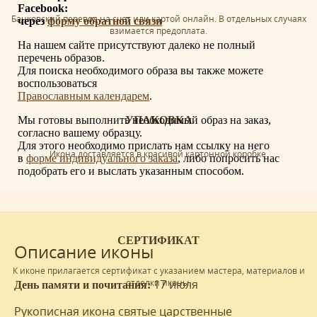
Facebook:
Банковский перевод на счет или картой онлайн. В отдельных случаях
через
форму обратной связи
взимается предоплата.
На нашем сайте присутствуют далеко не полный
перечень образов.
Для поиска необходимого образа вы также можете
воспользоваться
Православным календарем
.
Мы готовы выполнить необходимый образ на заказ,
УПАКОВКА
согласно вашему образцу.
Для этого необходимо прислать нам ссылку на него
Икона доставляется в красивой картонной коробке.
в
форме индивидуального заказа
, либо попросить нас
подобрать его и выслать указанным способом.
СЕРТИФИКАТ
Описание иконы
К иконе прилагается сертификат с указанием мастера, материалов и
отделки иконы.
17 июля
День памяти и почитания:
Рукописная икона святые царственные