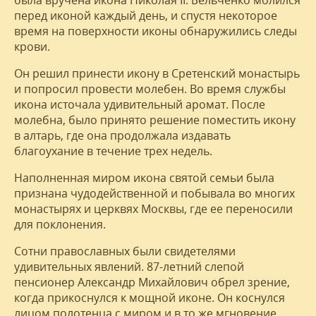
была вручена икона Николая II. Бельченко молился
перед иконой каждый день, и спустя некоторое
время на поверхности иконы обнаружились следы
крови.
Он решил принести икону в Сретенский монастырь
и попросил провести молебен. Во время службы
икона источала удивительный аромат. После
молебна, было принято решение поместить икону
в алтарь, где она продолжала издавать
благоухание в течение трех недель.
Наполненная миром икона святой семьи была
признана чудодейственной и побывала во многих
монастырях и церквях Москвы, где ее переносили
для поклонения.
Сотни православных были свидетелями
удивительных явлений. 87-летний слепой
пенсионер Александр Михайлович обрел зрение,
когда прикоснулся к мощной иконе. Он коснулся
лицом полотенца с миром и в то же мгновение