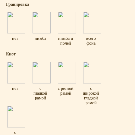
Гравировка
нет
нимба
нимба и
всего
полей
фона
Киот
нет
с
с резной
с
гладкой
рамой
широкой
рамой
гладкой
рамой
с