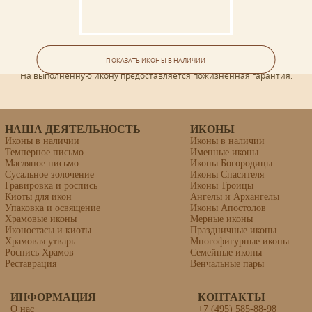
ГАРАНТИЯ
Венчальная пара #15
ПОКАЗАТЬ ИКОНЫ В НАЛИЧИИ
На выполненную икону предоставляется пожизненная гарантия.
НАША ДЕЯТЕЛЬНОСТЬ
ИКОНЫ
Иконы в наличии
Иконы в наличии
Темперное письмо
Именные иконы
Масляное письмо
Иконы Богородицы
Сусальное золочение
Иконы Спасителя
Гравировка и роспись
Иконы Троицы
Киоты для икон
Ангелы и Архангелы
Упаковка и освящение
Иконы Апостолов
Храмовые иконы
Мерные иконы
Иконостасы и киоты
Праздничные иконы
Храмовая утварь
Многофигурные иконы
Роспись Храмов
Семейные иконы
Реставрация
Венчальные пары
ИНФОРМАЦИЯ
Икона «Герасим преподобный»
КОНТАКТЫ
О нас
+7 (495) 585-88-98