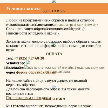
Условия заказа
ДОСТАВКА
Любой из представленных образов в нашем каталоге
можно заказать в написание.
Доставка иконы осуществляется нашим представителем или
транспортной компанией до дверей.
Срок написания образа составляет от 10 дней (в
зависимости от отделки иконы).
Заказать икону можно с помощью выбора образа в нашем
каталоге и заполнение формы, либо с помощью способов
ниже:
ОПЛАТА
тел:
+7 (925) 717-60-30
WhatsApp:
Банковский перевод на счет или картой онлайн. В отдельных случаях
Facebook:
взимается предоплата.
через
форму обратной связи
На нашем сайте присутствуют далеко не полный
перечень образов.
Для поиска необходимого образа вы также можете
воспользоваться
Православным календарем
.
УПАКОВКА
Мы готовы выполнить необходимый образ на заказ,