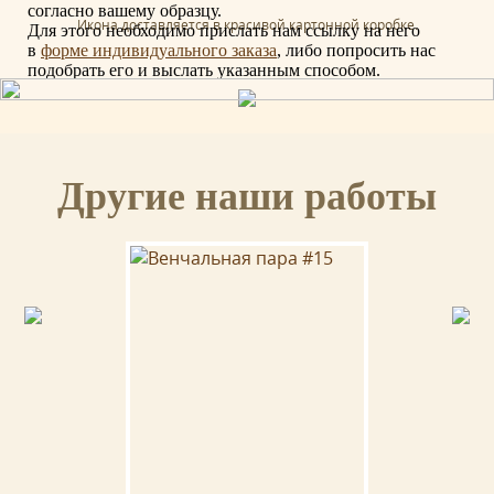
согласно вашему образцу.
Икона доставляется в красивой картонной коробке.
Для этого необходимо прислать нам ссылку на него
в
форме индивидуального заказа
, либо попросить нас
подобрать его и выслать указанным способом.
СЕРТИФИКАТ
Другие наши работы
К иконе прилагается сертификат с указанием мастера, материалов и
отделки иконы.
ОСВЯЩЕНИЕ
Ваша икона может быть освящена в Свято-Троицкой Сергиевой
Лавре (г.Сергиев Посад).