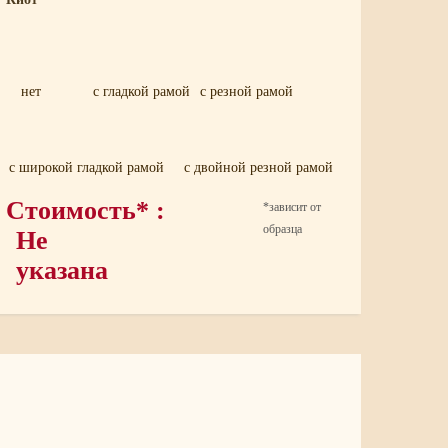
нет
с гладкой рамой
с резной рамой
с широкой гладкой рамой
с двойной резной рамой
Стоимость* :
*зависит от
образца
Не
указана