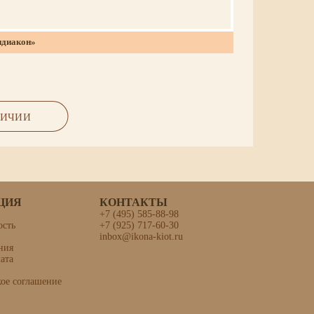
идиакон»
золочение
ЛИЧИИ
ЦИЯ
КОНТАКТЫ
+7 (495) 585-88-98
ость
+7 (925) 717-60-30
inbox@ikona-kiot.ru
ния
ечев)»
ата
кое соглашение
золочение