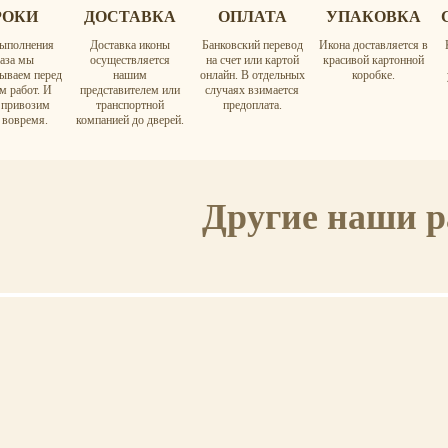
РОКИ
ДОСТАВКА
ОПЛАТА
УПАКОВКА
ыполнения
Доставка иконы
Банковский перевод
Икона доставляется в
каза мы
осуществляется
на счет или картой
красивой картонной
вываем перед
нашим
онлайн. В отдельных
коробке.
м работ. И
представителем или
случаях взимается
а привозим
транспортной
предоплата.
 вовремя.
компанией до дверей.
Другие наши 