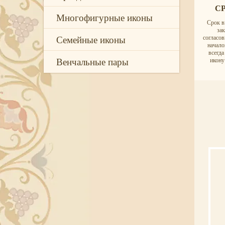
С
Многофигурные иконы
Срок в
за
Семейные иконы
согласо
начало
всегд
Венчальные пары
икону