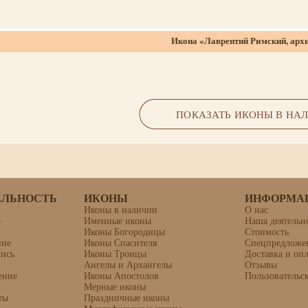
Икона «Лаврентий Римский, арх
липовая доска, левкас, темпера, 
ПОКАЗАТЬ ИКОНЫ В НА
ЕЛЬНОСТЬ
ИКОНЫ
ИНФОРМА
Иконы в наличии
О нас
о
Именные иконы
Наша деятельн
Иконы Богородицы
Стоимость
ние
Иконы Спасителя
Спецпредложе
Икона «Алексий Праведный (М
пись
Иконы Троицы
Доставка и опл
Ангелы и Архангелы
Отзывы
ение
Иконы Апостолов
Пользовательс
Мерные иконы
ты
Праздничные иконы
липовая доска, левкас, темпера, 