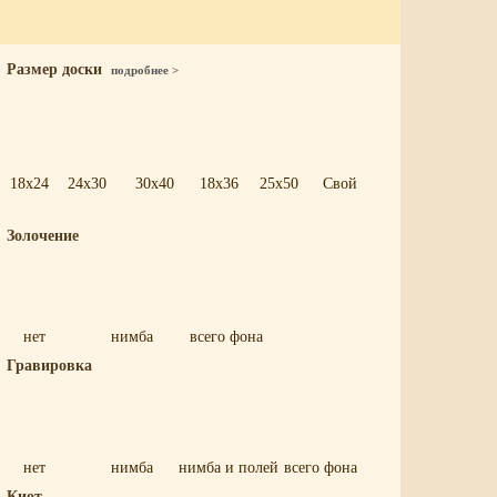
Размер доски
подробнее >
18x24
24x30
30x40
18x36
25x50
Свой
Золочение
нет
нимба
всего фона
Гравировка
нет
нимба
нимба и полей
всего фона
Киот