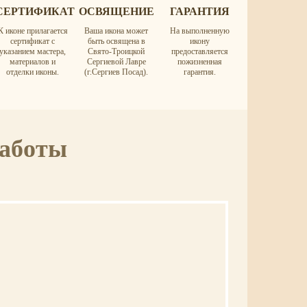
СЕРТИФИКАТ
ОСВЯЩЕНИЕ
ГАРАНТИЯ
К иконе прилагается
Ваша икона может
На выполненную
сертификат с
быть освящена в
икону
указанием мастера,
Свято-Троицкой
предоставляется
материалов и
Сергиевой Лавре
пожизненная
отделки иконы.
(г.Сергиев Посад).
гарантия.
работы