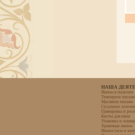
НАША ДЕЯТ
Иконы в наличии
Темперное письм
Масляное письмо
Сусальное золоче
Гравировка и рос
Киоты для икон
Упаковка и освящ
Храмовые иконы
Иконостасы и кио