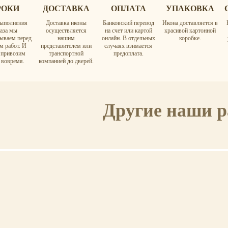
РОКИ
ДОСТАВКА
ОПЛАТА
УПАКОВКА
ыполнения
Доставка иконы
Банковский перевод
Икона доставляется в
каза мы
осуществляется
на счет или картой
красивой картонной
вываем перед
нашим
онлайн. В отдельных
коробке.
м работ. И
представителем или
случаях взимается
а привозим
транспортной
предоплата.
 вовремя.
компанией до дверей.
Другие наши 