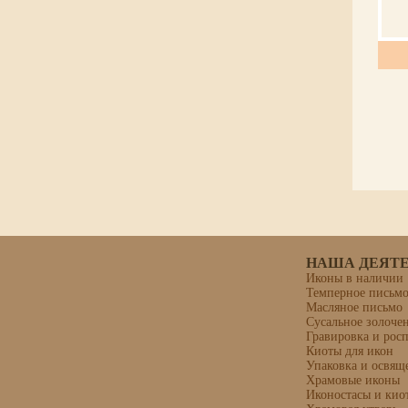
НАША ДЕЯТ
Иконы в наличии
Темперное письм
Масляное письмо
Сусальное золоче
Гравировка и рос
Киоты для икон
Упаковка и освящ
Храмовые иконы
Иконостасы и кио