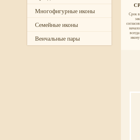
С
Многофигурные иконы
Срок в
за
Семейные иконы
согласо
начало
всегд
Венчальные пары
икону