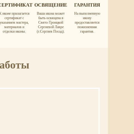
СЕРТИФИКАТ
ОСВЯЩЕНИЕ
ГАРАНТИЯ
К иконе прилагается
Ваша икона может
На выполненную
сертификат с
быть освящена в
икону
указанием мастера,
Свято-Троицкой
предоставляется
материалов и
Сергиевой Лавре
пожизненная
отделки иконы.
(г.Сергиев Посад).
гарантия.
работы