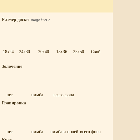
Размер доски
подробнее >
18x24
24x30
30x40
18x36
25x50
Свой
Золочение
нет
нимба
всего фона
Гравировка
нет
нимба
нимба и полей
всего фона
Киот