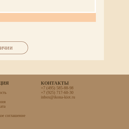
ЛИЧИИ
ЦИЯ
КОНТАКТЫ
+7 (495) 585-88-98
ость
+7 (925) 717-60-30
inbox@ikona-kiot.ru
еник»
ния
ата
кое соглашение