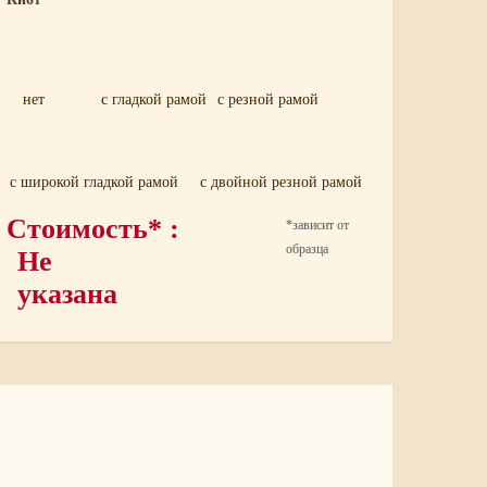
нет
с гладкой рамой
с резной рамой
с широкой гладкой рамой
с двойной резной рамой
Стоимость* :
*зависит от
образца
Не
указана