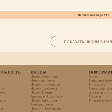
Венчальная пара #12
ПОКАЗАТЬ ИКОНЫ В НА
ЕЛЬНОСТЬ
ИКОНЫ
ИНФОРМА
Иконы в наличии
О нас
о
Именные иконы
Наша деятельн
Иконы Богородицы
Стоимость
Икона «Иоанн Ковшаров, муч
ние
Иконы Спасителя
Спецпредложе
пись
Иконы Троицы
Доставка и опл
Ангелы и Архангелы
Отзывы
ение
Иконы Апостолов
Пользовательс
Мерные иконы
ты
Праздничные иконы