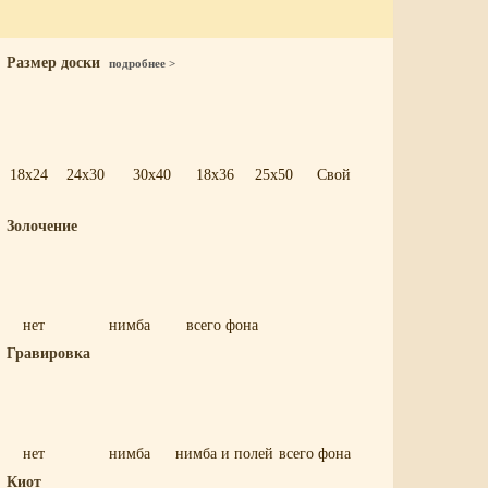
Размер доски
подробнее >
18x24
24x30
30x40
18x36
25x50
Свой
Золочение
нет
нимба
всего фона
Гравировка
нет
нимба
нимба и полей
всего фона
Киот