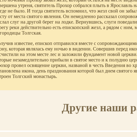
вершена утреня, святитель Прохор собрался плыть в Ярославль н
где не было. И тогда святитель вспомнил, что жезл свой он забы
сту от места святого явления. Он немедленно рассказал сопров
слал слуг на другой берег на лодке. Вернувшись, слуги поведал
регу реки действительно есть епископский жезл, а рядом с ним,
городицы Толгская.
лучив известие, епископ отправился вместе с сопровождающими н
ону, которая являлась ему ночью в видении. Совершив перед ик
счистили на этом месте лес и заложили фундамент новой церкви
торые незамедлительно прибыли в святое место и к полудню цер
охор провел освящение церкви, названой в честь Введения во х
тановлена икона, день празднования которой был днем святого 
троен Толгский монастырь.
Другие наши 