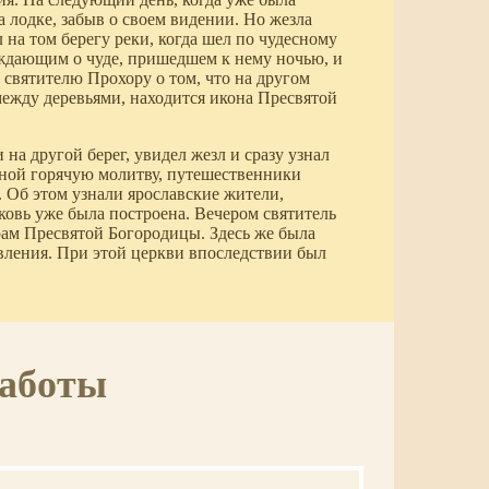
а лодке, забыв о своем видении. Но жезла
л на том берегу реки, когда шел по чудесному
ождающим о чуде, пришедшем к нему ночью, и
и святителю Прохору о том, что на другом
 между деревьями, находится икона Пресвятой
а другой берег, увидел жезл и сразу узнал
оной горячую молитву, путешественники
. Об этом узнали ярославские жители,
ковь уже была построена. Вечером святитель
рам Пресвятой Богородицы. Здесь же была
явления. При этой церкви впоследствии был
работы