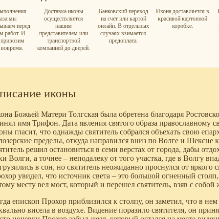
ыполнения
Доставка иконы
Банковский перевод
Икона доставляется в
каза мы
осуществляется
на счет или картой
красивой картонной
вываем перед
нашим
онлайн. В отдельных
коробке.
м работ. И
представителем или
случаях взимается
а привозим
транспортной
предоплата.
 вовремя.
компанией до дверей.
писание иконы
она Божьей Матери Толгская была обретена благодаря Ростовск
инял имя Трифон. Дата явления святого образа православному св
оны гласит, что однажды святитель собрался объехать свою епар
лозерские пределы, откуда направился вниз по Волге и Шексне к
ятитель решил остановиться в семи верстах от города, дабы отдо
ки Волги, а точнее – неподалеку от того участка, где в Волгу вп
грузились в сон, но святитель неожиданно проснулся от яркого с
охор увидел, что источник света – это большой огненный столп,
тому месту вел мост, который и перешел святитель, взяв с собой 
гда епископ Прохор приблизился к столпу, он заметил, что в не
квально висела в воздухе. Видение поразило святителя, он прин
сто ночевки Прохор забыл жезл, который остался на месте виден