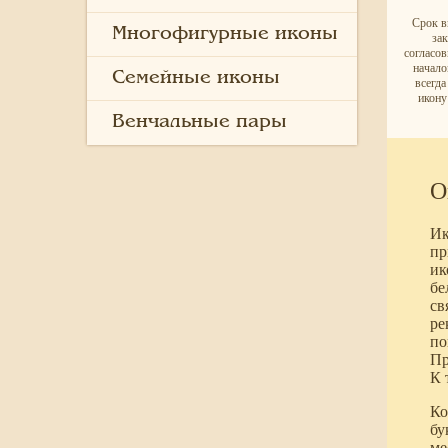
Срок в
Многофигурные иконы
за
согласо
начало
Семейные иконы
всегд
икону
Венчальные пары
О
Ик
пр
ик
бе
св
ре
по
Пр
К 
Ко
бу
ме