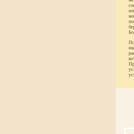
со
ни
мо
по
бе
Бо
По
ик
ра
ко
Пр
ус
ус