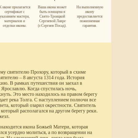
К иконе прилагается
Ваша икона может
На выполненную
сертификат с
быть освящена в
икону
указанием мастера,
Свято-Троицкой
предоставляется
материалов и
Сергиевой Лавре
пожизненная
отделки иконы.
(г.Сергиев Посад).
гарантия.
ому святителю Прохору, который в схиме
ятителю – 8 августа 1314 года. История
хию. В рамках путешествия он заехал в
 Ярославлю. Когда спустилась ночь,
хнуть. Это место находилось на правом берегу
адает река Толга. С наступлением полночи все
вета, который озарил окрестности. Святитель
 который располагался на другом берегу реки.
жезл.
м находится икона Божьей Матери, которая
ялся усердно молиться, а по возвращении на
ия. На следующий день, когда уже была