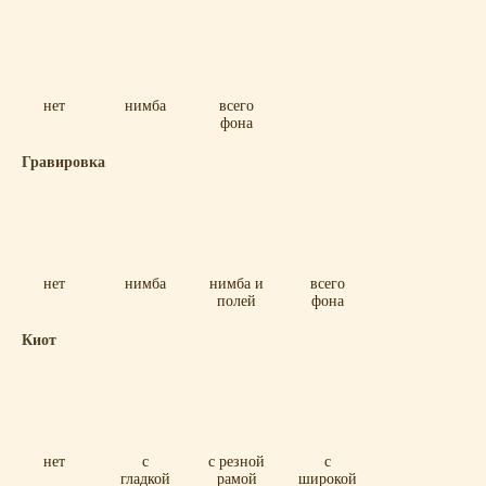
нет
нимба
всего
фона
Гравировка
нет
нимба
нимба и
всего
полей
фона
Киот
нет
с
с резной
с
гладкой
рамой
широкой