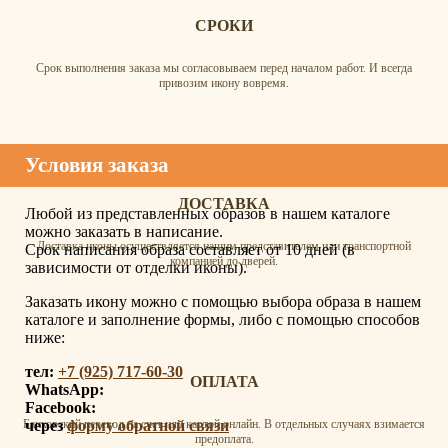
СРОКИ
Срок выполнения заказа мы согласовываем перед началом работ. И всегда
привозим икону вовремя.
Условия заказа
ДОСТАВКА
Любой из представленных образов в нашем каталоге
можно заказать в написание.
Доставка иконы осуществляется нашим представителем или транспортной
Срок написания образа составляет от 10 дней (в
компанией до дверей.
зависимости от отделки иконы).
Заказать икону можно с помощью выбора образа в нашем
каталоге и заполнение формы, либо с помощью способов
ниже:
тел:
+7 (925) 717-60-30
ОПЛАТА
WhatsApp:
Facebook:
через
форму обратной связи
Банковский перевод на счет или картой онлайн. В отдельных случаях взимается
предоплата.