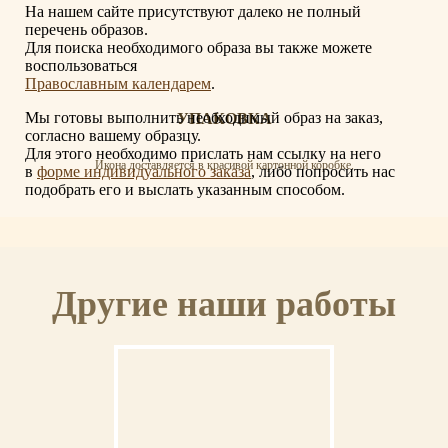
На нашем сайте присутствуют далеко не полный
перечень образов.
Для поиска необходимого образа вы также можете
воспользоваться
Православным календарем
.
Мы готовы выполнить необходимый образ на заказ,
УПАКОВКА
согласно вашему образцу.
Для этого необходимо прислать нам ссылку на него
Икона доставляется в красивой картонной коробке.
в
форме индивидуального заказа
, либо попросить нас
подобрать его и выслать указанным способом.
СЕРТИФИКАТ
Другие наши работы
К иконе прилагается сертификат с указанием мастера, материалов и отделки
иконы.