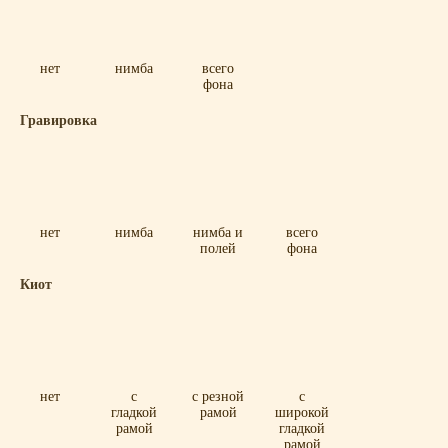
нет
нимба
всего
фона
Гравировка
нет
нимба
нимба и
всего
полей
фона
Киот
нет
с
с резной
с
гладкой
рамой
широкой
рамой
гладкой
рамой