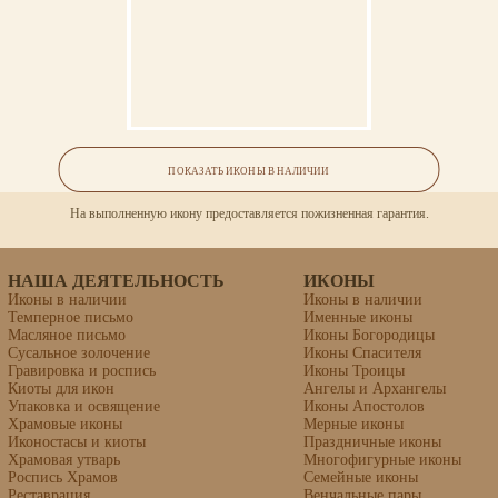
Ваша икона может быть освящена в Свято-Троицкой Сергиевой Лавре (г.Сергиев
Посад).
Семейная икона (2 фигуры)
ГАРАНТИЯ
ПОКАЗАТЬ ИКОНЫ В НАЛИЧИИ
На выполненную икону предоставляется пожизненная гарантия.
НАША ДЕЯТЕЛЬНОСТЬ
ИКОНЫ
Иконы в наличии
Иконы в наличии
Темперное письмо
Именные иконы
Масляное письмо
Иконы Богородицы
Сусальное золочение
Иконы Спасителя
Гравировка и роспись
Иконы Троицы
Киоты для икон
Ангелы и Архангелы
Упаковка и освящение
Иконы Апостолов
Храмовые иконы
Мерные иконы
Иконостасы и киоты
Праздничные иконы
Храмовая утварь
Многофигурные иконы
Роспись Храмов
Семейные иконы
Реставрация
Венчальные пары