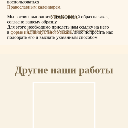
воспользоваться
Православным календарем
.
Мы готовы выполнить необходимый образ на заказ,
УПАКОВКА
согласно вашему образцу.
Для этого необходимо прислать нам ссылку на него
Икона доставляется в красивой картонной коробке.
в
форме индивидуального заказа
, либо попросить нас
подобрать его и выслать указанным способом.
СЕРТИФИКАТ
Другие наши работы
К иконе прилагается сертификат с указанием мастера, материалов и отделки
иконы.
ОСВЯЩЕНИЕ