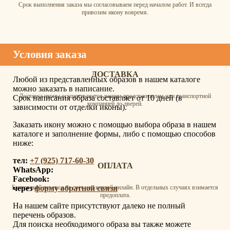
Срок выполнения заказа мы согласовываем перед началом работ. И всегда
привозим икону вовремя.
Условия заказа
ДОСТАВКА
Любой из представленных образов в нашем каталоге
можно заказать в написание.
Доставка иконы осуществляется нашим представителем или транспортной
Срок написания образа составляет от 10 дней (в
компанией до дверей.
зависимости от отделки иконы).
Заказать икону можно с помощью выбора образа в нашем
каталоге и заполнение формы, либо с помощью способов
ниже:
тел:
+7 (925) 717-60-30
ОПЛАТА
WhatsApp:
Facebook:
через
форму обратной связи
Банковский перевод на счет или картой онлайн. В отдельных случаях взимается
предоплата.
На нашем сайте присутствуют далеко не полный
перечень образов.
Для поиска необходимого образа вы также можете