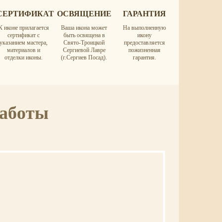
СЕРТИФИКАТ
ОСВЯЩЕНИЕ
ГАРАНТИЯ
К иконе прилагается
Ваша икона может
На выполненную
сертификат с
быть освящена в
икону
указанием мастера,
Свято-Троицкой
предоставляется
материалов и
Сергиевой Лавре
пожизненная
отделки иконы.
(г.Сергиев Посад).
гарантия.
работы