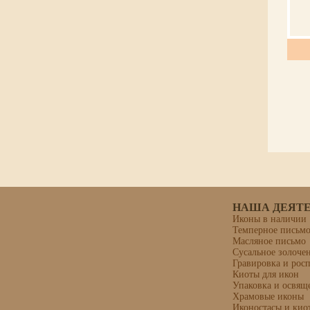
НАША ДЕЯТ
Иконы в наличии
Темперное письм
Масляное письмо
Сусальное золоче
Гравировка и рос
Киоты для икон
Упаковка и освящ
Храмовые иконы
Иконостасы и кио