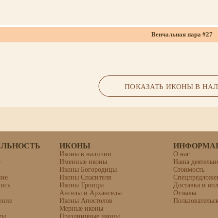
Венчальная пара #27
формат 24х30 (полное золочение, объемна
ПОКАЗАТЬ ИКОНЫ В НА
ЕЛЬНОСТЬ
ИКОНЫ
ИНФОРМА
Иконы в наличии
О нас
о
Именные иконы
Наша деятельн
Иконы Богородицы
Стоимость
ние
Иконы Спасителя
Спецпредложе
Икона «Корсунская Божия Ма
пись
Иконы Троицы
Доставка и опл
Ангелы и Архангелы
Отзывы
ение
Иконы Апостолов
Пользовательс
Мерные иконы
ты
Праздничные иконы