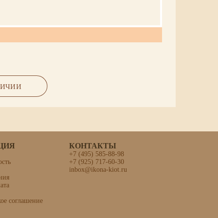
я гравировка фона)
ЛИЧИИ
ЦИЯ
КОНТАКТЫ
+7 (495) 585-88-98
ость
+7 (925) 717-60-30
inbox@ikona-kiot.ru
ния
терь»
ата
кое соглашение