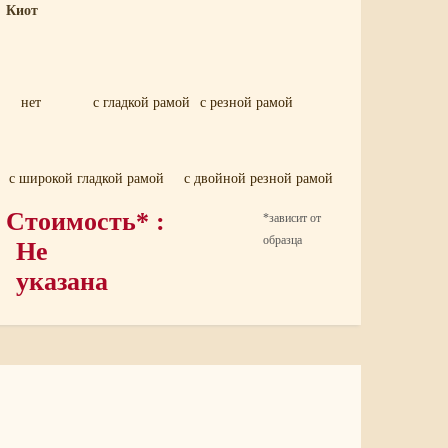
Киот
нет
с гладкой рамой
с резной рамой
с широкой гладкой рамой
с двойной резной рамой
Стоимость* :
*зависит от
образца
Не
указана