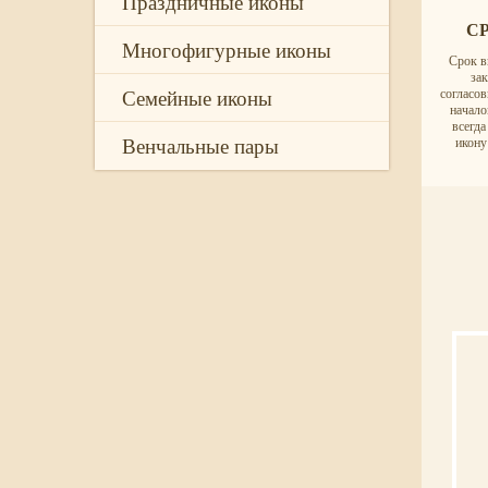
Праздничные иконы
С
Многофигурные иконы
Срок в
за
Семейные иконы
согласо
начало
всегд
Венчальные пары
икону