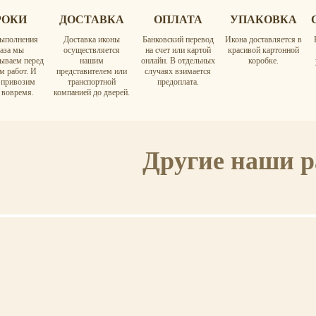
РОКИ
ДОСТАВКА
ОПЛАТА
УПАКОВКА
ыполнения
Доставка иконы
Банковский перевод
Икона доставляется в
каза мы
осуществляется
на счет или картой
красивой картонной
вываем перед
нашим
онлайн. В отдельных
коробке.
м работ. И
представителем или
случаях взимается
а привозим
транспортной
предоплата.
 вовремя.
компанией до дверей.
Другие наши 