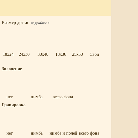
Размер доски
подробнее >
18x24
24x30
30x40
18x36
25x50
Свой
Золочение
нет
нимба
всего фона
Гравировка
нет
нимба
нимба и полей
всего фона