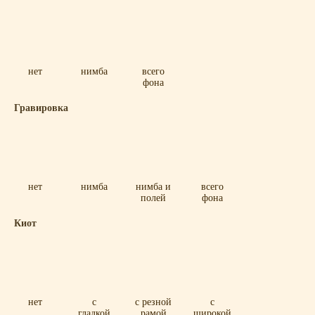
нет
нимба
всего
фона
Гравировка
нет
нимба
нимба и
всего
полей
фона
Киот
нет
с
с резной
с
гладкой
рамой
широкой