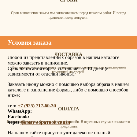
Срок выполнения заказа мы согласовываем перед началом работ. И всегда
привозим икону вовремя.
Условия заказа
ДОСТАВКА
Любой из представленных образов в нашем каталоге
можно заказать в написание.
Доставка иконы осуществляется нашим представителем или транспортной
Срок написания образа составляет от 10 дней (в
компанией до дверей.
зависимости от отделки иконы).
Заказать икону можно с помощью выбора образа в нашем
каталоге и заполнение формы, либо с помощью способов
ниже:
тел:
+7 (925) 717-60-30
ОПЛАТА
WhatsApp:
Facebook:
через
форму обратной связи
Банковский перевод на счет или картой онлайн. В отдельных случаях взимается
предоплата.
На нашем сайте присутствуют далеко не полный