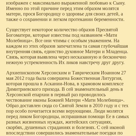
изображен с максимально выраженной любовью к Сыну.
Именно по этой причине перед этим образом молятся
матери, прося Богородицу о здоровье для своих детей, а
также о сохранении и легком протекании беременности.
Существует некоторое количество образов Пресвятой
Богоматери, которые известны под названием «Мати
Молебница». Все они чтимы с особым уважением. На
каждом из этих образов запечатлена та самая глубочайшая
внутренняя связь, единство духовное Матери и Младенца.
Связь, которая выявлена через несказанную и бесконечно
нежную устремленность Их ликов навстречу друг другу.
Архиепископом Херсонским и Таврическим Иоанном 27
мая 2012 года была совершена Божественная Литургия,
которая прошла в Аскании-Нова, в храмовом комплексе
Димитриевского прихода. В сей знаменательный день в
Херсонской епархии в первый раз проводилось
чествование иконы Божией Матери «Мати Молебница».
Образ доставлен сюда со Святой Земли в 2010 году и с тех
пор особо почитается всеми верующими. Люди молятся
перед ликом Богородицы, испрашивая помощи Ее в самых
разных жизненных нуждах, житейских ситуациях,
скорбях, душевных страданиях и болезнях. С сей иконой
впоследствии совершились знаменательные поездки по