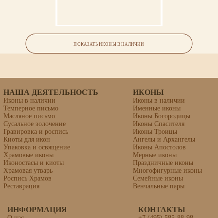
Икона «Собор Новгородских
Cвятых»
ПОКАЗАТЬ ИКОНЫ В НАЛИЧИИ
липовая доска, левкас, темпера, золочение
НАША ДЕЯТЕЛЬНОСТЬ
ИКОНЫ
Иконы в наличии
Иконы в наличии
Темперное письмо
Именные иконы
Масляное письмо
Иконы Богородицы
Сусальное золочение
Иконы Спасителя
Гравировка и роспись
Иконы Троицы
Киоты для икон
Ангелы и Архангелы
Упаковка и освящение
Иконы Апостолов
Храмовые иконы
Мерные иконы
Иконостасы и киоты
Праздничные иконы
Храмовая утварь
Многофигурные иконы
Роспись Храмов
Семейные иконы
Реставрация
Венчальные пары
ИНФОРМАЦИЯ
КОНТАКТЫ
О нас
+7 (495) 585-88-98