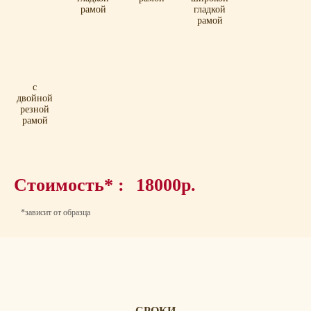
рамой
гладкой
рамой
с
двойной
резной
рамой
Стоимость* :
18000р.
*зависит от образца
СРОКИ