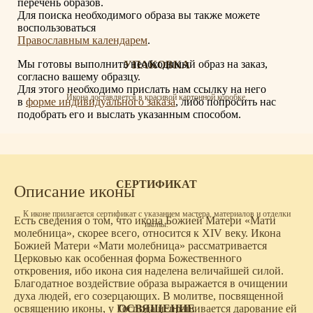
перечень образов.
Для поиска необходимого образа вы также можете
воспользоваться
Православным календарем
.
Мы готовы выполнить необходимый образ на заказ,
УПАКОВКА
согласно вашему образцу.
Для этого необходимо прислать нам ссылку на него
Икона доставляется в красивой картонной коробке.
в
форме индивидуального заказа
, либо попросить нас
подобрать его и выслать указанным способом.
СЕРТИФИКАТ
Описание иконы
К иконе прилагается сертификат с указанием мастера, материалов и отделки
Есть сведения о том, что икона Божией Матери «Мати
иконы.
молебница», скорее всего, относится к XIV веку. Икона
Божией Матери «Мати молебница» рассматривается
Церковью как особенная форма Божественного
откровения, ибо икона сия наделена величайшей силой.
Благодатное воздействие образа выражается в очищении
духа людей, его созерцающих. В молитве, посвященной
ОСВЯЩЕНИЕ
освящению иконы, у Господа испрашивается дарование ей