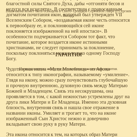
благостной силы Святого Духа, дабы «отгоняти бесов и
недуги вся исцеляти». В соответствии с православным
Ваша икона может быть освящена в Свято-Троицкой Сергиевой Лавре (г.Сергиев
догматом почитания икон, который был утвержден VII
Посад).
Вселенским Собором, «воздаваемая иконе честь относится
к первообразу ее, и поклоняющийся сей иконе
поклоняется изображенной на ней ипостаси». В
особенности подчеркивается Собором тот факт, что
почитание, которое воздается иконе истинными
христианами, не следует принимать за поклонение,
поскольку поклоняться можно только одному Господу
ГАРАНТИЯ
Богу.
Чудотворная икона «Мати Молебница» из Афона
На выполненную икону предоставляется пожизненная гарантия.
относится к типу иконографии, называемому «умиление».
Глядя на икону, можно сразу почувствовать глубочайшую
и прочную внутреннюю, духовную связь между Матерью
Божией и Младенцем. Связь эта несокрушима, она
проявляется в том, с какой нежностью устремлены друг на
друга лики Матери и Ее Младенца. Именно эта духовная
близость, внутренняя связь и нашла свое отражение в
названии иконы. Умиляет и трогает то, что на иконе
изображенный Сын Христос нежно и доверчиво
вкладывает свою руку в руку Матери.
Эта икона относится к тем, на которых образ Матери