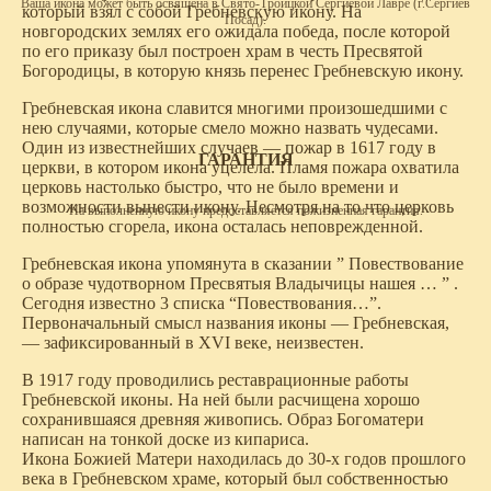
Ваша икона может быть освящена в Свято-Троицкой Сергиевой Лавре (г.Сергиев
который взял с собой Гребневскую икону. На
Посад).
новгородских землях его ожидала победа, после которой
по его приказу был построен храм в честь Пресвятой
Богородицы, в которую князь перенес Гребневскую икону.
Гребневская икона славится многими произошедшими с
нею случаями, которые смело можно назвать чудесами.
Один из известнейших случаев — пожар в 1617 году в
ГАРАНТИЯ
церкви, в котором икона уцелела. Пламя пожара охватила
церковь настолько быстро, что не было времени и
возможности вынести икону. Несмотря на то что церковь
На выполненную икону предоставляется пожизненная гарантия.
полностью сгорела, икона осталась неповрежденной.
Гребневская икона упомянута в сказании ” Повествование
о образе чудотворном Пресвятыя Владычицы нашея … ” .
Сегодня известно 3 списка “Повествования…”.
Первоначальный смысл названия иконы — Гребневская,
— зафиксированный в XVI веке, неизвестен.
В 1917 году проводились реставрационные работы
Гребневской иконы. На ней были расчищена хорошо
сохранившаяся древняя живопись. Образ Богоматери
написан на тонкой доске из кипариса.
Икона Божией Матери находилась до 30-х годов прошлого
века в Гребневском храме, который был собственностью