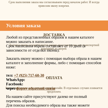
Срок выполнения заказа мы согласовываем перед началом работ. И всегда
привозим икону вовремя.
Условия заказа
ДОСТАВКА
Любой из представленных образов в нашем каталоге
можно заказать в написание.
Доставка иконы осуществляется нашим представителем или транспортной
Срок написания образа составляет от 10 дней (в
компанией до дверей.
зависимости от отделки иконы).
Заказать икону можно с помощью выбора образа в нашем
каталоге и заполнение формы, либо с помощью способов
ниже:
тел:
+7 (925) 717-60-30
ОПЛАТА
WhatsApp:
Facebook:
через
форму обратной связи
Банковский перевод на счет или картой онлайн. В отдельных случаях взимается
предоплата.
На нашем сайте присутствуют далеко не полный
перечень образов.
Для поиска необходимого образа вы также можете