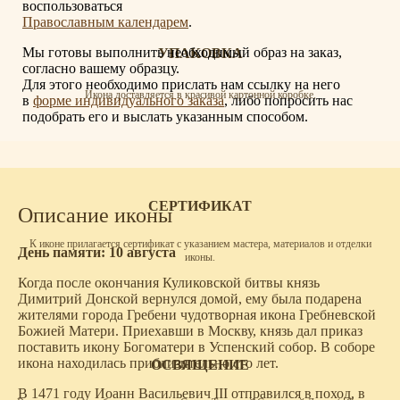
воспользоваться
Православным календарем
.
Мы готовы выполнить необходимый образ на заказ,
УПАКОВКА
согласно вашему образцу.
Для этого необходимо прислать нам ссылку на него
Икона доставляется в красивой картонной коробке.
в
форме индивидуального заказа
, либо попросить нас
подобрать его и выслать указанным способом.
СЕРТИФИКАТ
Описание иконы
К иконе прилагается сертификат с указанием мастера, материалов и отделки
День памяти: 10 августа
иконы.
Когда после окончания Куликовской битвы князь
Димитрий Донской вернулся домой, ему была подарена
жителями города Гребени чудотворная икона Гребневской
Божией Матери. Приехавши в Москву, князь дал приказ
поставить икону Богоматери в Успенский собор. В соборе
икона находилась приблизительно сто лет.
ОСВЯЩЕНИЕ
В 1471 году Иоанн Васильевич III отправился в поход, в