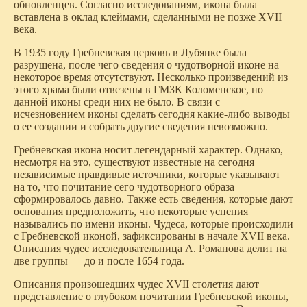
обновленцев. Согласно исследованиям, икона была
вставлена в оклад клеймами, сделанными не позже XVII
века.
В 1935 году Гребневская церковь в Лубянке была
разрушена, после чего сведения о чудотворной иконе на
некоторое время отсутствуют. Несколько произведений из
этого храма были отвезены в ГМЗК Коломенское, но
данной иконы среди них не было. В связи с
исчезновением иконы сделать сегодня какие-либо выводы
о ее создании и собрать другие сведения невозможно.
Гребневская икона носит легендарный характер. Однако,
несмотря на это, существуют известные на сегодня
независимые правдивые источники, которые указывают
на то, что почитание сего чудотворного образа
сформировалось давно. Также есть сведения, которые дают
основания предположить, что некоторые успения
назывались по имени иконы. Чудеса, которые происходили
с Гребневской иконой, зафиксированы в начале XVII века.
Описания чудес исследовательница А. Романова делит на
две группы — до и после 1654 года.
Описания произошедших чудес XVII столетия дают
представление о глубоком почитании Гребневской иконы,