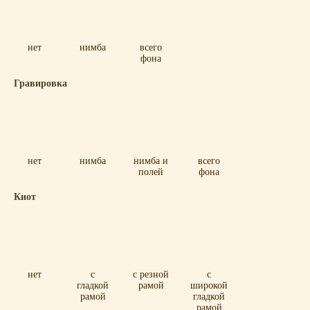
нет
нимба
всего
фона
Гравировка
нет
нимба
нимба и
всего
полей
фона
Киот
нет
с
с резной
с
гладкой
рамой
широкой
рамой
гладкой
рамой