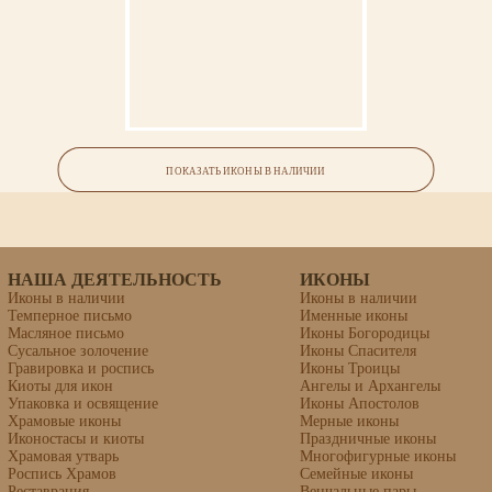
Икона «Рафаил Архангел»
ПОКАЗАТЬ ИКОНЫ В НАЛИЧИИ
липовая доска, левкас, темпера, золочение
НАША ДЕЯТЕЛЬНОСТЬ
ИКОНЫ
Иконы в наличии
Иконы в наличии
Темперное письмо
Именные иконы
Масляное письмо
Иконы Богородицы
Сусальное золочение
Иконы Спасителя
Гравировка и роспись
Иконы Троицы
Киоты для икон
Ангелы и Архангелы
Упаковка и освящение
Иконы Апостолов
Храмовые иконы
Мерные иконы
Иконостасы и киоты
Праздничные иконы
Храмовая утварь
Многофигурные иконы
Роспись Храмов
Семейные иконы
Реставрация
Венчальные пары