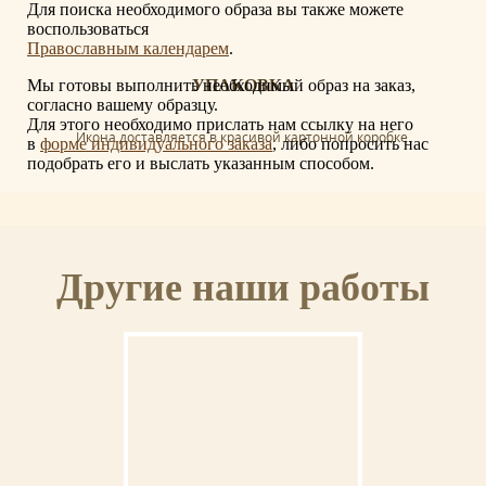
Для поиска необходимого образа вы также можете
воспользоваться
Православным календарем
.
Мы готовы выполнить необходимый образ на заказ,
УПАКОВКА
согласно вашему образцу.
Для этого необходимо прислать нам ссылку на него
Икона доставляется в красивой картонной коробке.
в
форме индивидуального заказа
, либо попросить нас
подобрать его и выслать указанным способом.
СЕРТИФИКАТ
Другие наши работы
К иконе прилагается сертификат с указанием мастера, материалов и
отделки иконы.
ОСВЯЩЕНИЕ