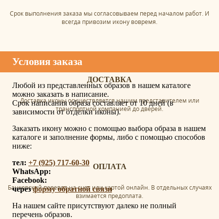
Срок выполнения заказа мы согласовываем перед началом работ. И
всегда привозим икону вовремя.
Условия заказа
ДОСТАВКА
Любой из представленных образов в нашем каталоге
можно заказать в написание.
Доставка иконы осуществляется нашим представителем или
Срок написания образа составляет от 10 дней (в
транспортной компанией до дверей.
зависимости от отделки иконы).
Заказать икону можно с помощью выбора образа в нашем
каталоге и заполнение формы, либо с помощью способов
ниже:
тел:
+7 (925) 717-60-30
ОПЛАТА
WhatsApp:
Facebook:
Банковский перевод на счет или картой онлайн. В отдельных случаях
через
форму обратной связи
взимается предоплата.
На нашем сайте присутствуют далеко не полный
перечень образов.