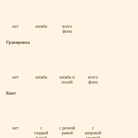
нет
нимба
всего
фона
Гравировка
нет
нимба
нимба и
всего
полей
фона
Киот
нет
с
с резной
с
гладкой
рамой
широкой
рамой
гладкой