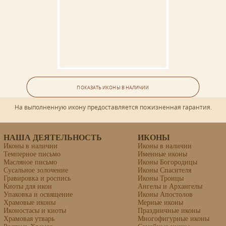
Ваша икона может быть освящена в Свято-Троицкой Сергиевой
Лавре (г.Сергиев Посад).
Икона «Антоний Сийский,
ГАРАНТИЯ
иеромонах, преподобный»
ПОКАЗАТЬ ИКОНЫ В НАЛИЧИИ
На выполненную икону предоставляется пожизненная гарантия.
Материалы: липовая доска, левкас, темпера.
НАША ДЕЯТЕЛЬНОСТЬ
ИКОНЫ
Иконы в наличии
Иконы в наличии
Темперное письмо
Именные иконы
Масляное письмо
Иконы Богородицы
Сусальное золочение
Иконы Спасителя
Гравировка и роспись
Иконы Троицы
Киоты для икон
Ангелы и Архангелы
Упаковка и освящение
Иконы Апостолов
Храмовые иконы
Мерные иконы
Иконостасы и киоты
Праздничные иконы
Храмовая утварь
Многофигурные иконы