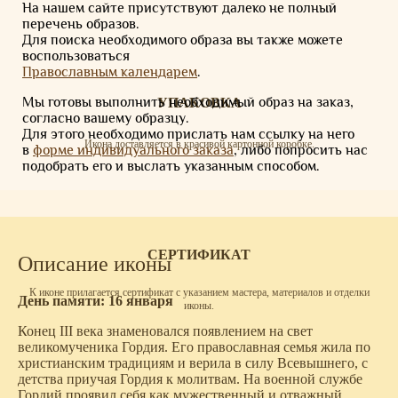
На нашем сайте присутствуют далеко не полный
перечень образов.
Для поиска необходимого образа вы также можете
воспользоваться
Православным календарем
.
Мы готовы выполнить необходимый образ на заказ,
УПАКОВКА
согласно вашему образцу.
Для этого необходимо прислать нам ссылку на него
Икона доставляется в красивой картонной коробке.
в
форме индивидуального заказа
, либо попросить нас
подобрать его и выслать указанным способом.
СЕРТИФИКАТ
Описание иконы
К иконе прилагается сертификат с указанием мастера, материалов и отделки
День памяти: 16 января
иконы.
Конец III века знаменовался появлением на свет
великомученика Гордия. Его православная семья жила по
христианским традициям и верила в силу Всевышнего, с
детства приучая Гордия к молитвам. На военной службе
Гордий проявил себя как мужественный и отважный