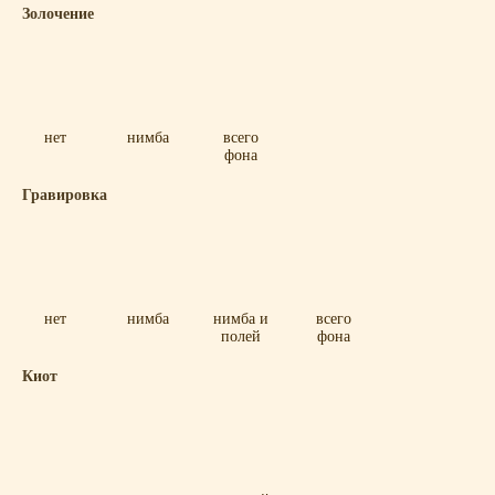
Золочение
нет
нимба
всего
фона
Гравировка
нет
нимба
нимба и
всего
полей
фона
Киот