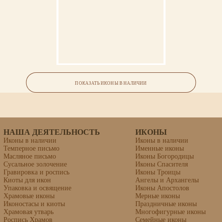
Икона «Василий Блаженный
(Московский)»
ПОКАЗАТЬ ИКОНЫ В НАЛИЧИИ
липовая доска, левкас, темпера, золочение
НАША ДЕЯТЕЛЬНОСТЬ
ИКОНЫ
Иконы в наличии
Иконы в наличии
Темперное письмо
Именные иконы
Масляное письмо
Иконы Богородицы
Сусальное золочение
Иконы Спасителя
Гравировка и роспись
Иконы Троицы
Киоты для икон
Ангелы и Архангелы
Упаковка и освящение
Иконы Апостолов
Храмовые иконы
Мерные иконы
Иконостасы и киоты
Праздничные иконы
Храмовая утварь
Многофигурные иконы
Роспись Храмов
Семейные иконы