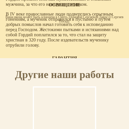
мужчина, за что его назначили сотником.
ОСВЯЩЕНИЕ
В IV веке православные люди подверглись серьезным
Ваша икона может быть освящена в Свято-Троицкой Сергиевой Лавре (г.Сергиев
гонениям, а мученик отправился в пустыню и путем
Посад).
добрых помыслов начал готовить себя к исповеданию
перед Господом. Жестокими пытками и истязаниями над
собой Гордий поплатился за то, что стал на защиту
христиан в 320 году. После издевательств мученику
отрубили голову.
ГАРАНТИЯ
Другие наши работы
На выполненную икону предоставляется пожизненная гарантия.