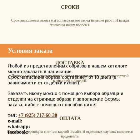
СРОКИ
Срок выполнения заказа мы согласовываем перед началом работ. И всегда
привозим икону вовремя.
Условия заказа
ДОСТАВКА
Любой из представленных образов в нашем каталоге
можно заказать в написание.
Доставка иконы осуществляется нашим представителем или транспортной
Срок написания образа составляет от 10 дней (в
компанией до дверей.
зависимости от отделки иконы).
Заказать икону можно с помощью выбора образца и
отделки на странице образа и заполнение формы
заказа, либо с помощью способов ниже:
тел:
+7 (925) 717-60-30
ОПЛАТА
e-mail:
whatsapp:
facebook:
Банковский перевод на счет или картой онлайн. В отдельных случаях взимается
предоплата.