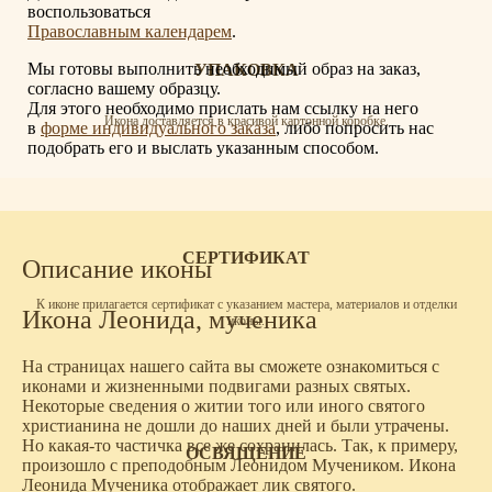
воспользоваться
Православным календарем
.
Мы готовы выполнить необходимый образ на заказ,
УПАКОВКА
согласно вашему образцу.
Для этого необходимо прислать нам ссылку на него
Икона доставляется в красивой картонной коробке.
в
форме индивидуального заказа
, либо попросить нас
подобрать его и выслать указанным способом.
СЕРТИФИКАТ
Описание иконы
К иконе прилагается сертификат с указанием мастера, материалов и отделки
Икона Леонида, мученика
иконы.
На страницах нашего сайта вы сможете ознакомиться с
иконами и жизненными подвигами разных святых.
Некоторые сведения о житии того или иного святого
христианина не дошли до наших дней и были утрачены.
Но какая-то частичка все же сохранилась. Так, к примеру,
ОСВЯЩЕНИЕ
произошло с преподобным Леонидом Мучеником. Икона
Леонида Мученика отображает лик святого.