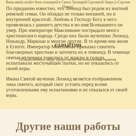
Ваша икона может быть освящена в Свято-Троицкой Сергиевой Лавре (г.Сергиев
Посад).
По приданию известно, что Леонид был родом из знатной
римской семьи. Он обладал не только внешней, но и
внутренней красотой. Любовь к Господу Богу к него
проявлялась с раннего детства и во имя Всевышнего он
умер. При императоре Максимиане пострадало много
христианского народа. Среди них были мученики Леонид,
Никандр, Маркиан и многие другие. В то время они жили
ГАРАНТИЯ
в Египте. Император Максимиан приказал схватить
благоверных христиан и заточить их в темницу. В темнице
святые мученики томились от жажды и голода,
На выполненную икону предоставляется пожизненная гарантия.
испытывали жесточайшие пытки, но не отказались от
своей веры.
Икона Святой мученик Леонид является отображением
лика святого, который смог устоять перед всеми
уготовленными ему испытаниями и не отказался от своей
веры.
Другие наши работы