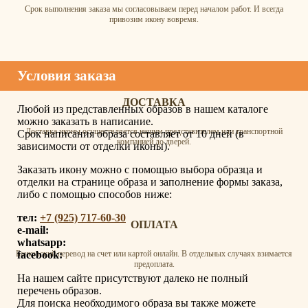
Срок выполнения заказа мы согласовываем перед началом работ. И всегда
привозим икону вовремя.
Условия заказа
ДОСТАВКА
Любой из представленных образов в нашем каталоге
можно заказать в написание.
Доставка иконы осуществляется нашим представителем или транспортной
Срок написания образа составляет от 10 дней (в
компанией до дверей.
зависимости от отделки иконы).
Заказать икону можно с помощью выбора образца и
отделки на странице образа и заполнение формы заказа,
либо с помощью способов ниже:
тел:
+7 (925) 717-60-30
ОПЛАТА
e-mail:
whatsapp:
facebook:
Банковский перевод на счет или картой онлайн. В отдельных случаях взимается
предоплата.
На нашем сайте присутствуют далеко не полный
перечень образов.
Для поиска необходимого образа вы также можете