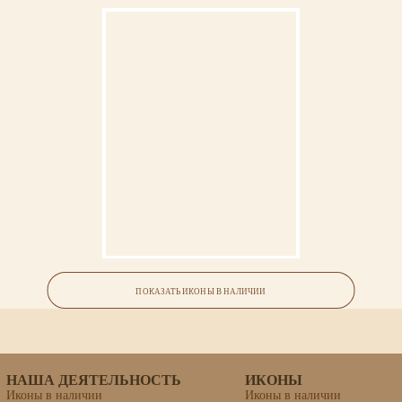
Икона «Кирилл Белозерский,
преподобный»
ПОКАЗАТЬ ИКОНЫ В НАЛИЧИИ
липовая доска, левкас, темпера, золочение
НАША ДЕЯТЕЛЬНОСТЬ
ИКОНЫ
Иконы в наличии
Иконы в наличии