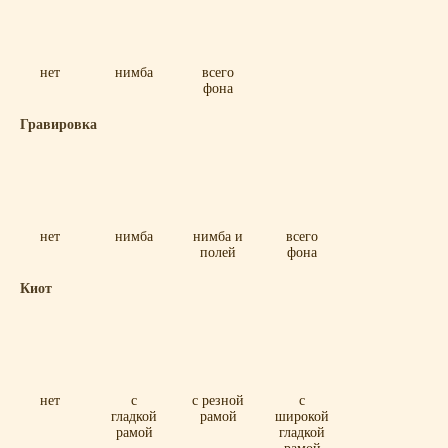
нет
нимба
всего
фона
Гравировка
нет
нимба
нимба и
всего
полей
фона
Киот
нет
с
с резной
с
гладкой
рамой
широкой
рамой
гладкой