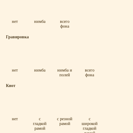
нет
нимба
всего
фона
Гравировка
нет
нимба
нимба и
всего
полей
фона
Киот
нет
с
с резной
с
гладкой
рамой
широкой
рамой
гладкой