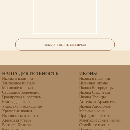
Икона «Иулиания Московская
игумения»
ПОКАЗАТЬ ИКОНЫ В НАЛИЧИИ
липовая доска, левкас, темпера, золочение
НАША ДЕЯТЕЛЬНОСТЬ
ИКОНЫ
Иконы в наличии
Иконы в наличии
Темперное письмо
Именные иконы
Масляное письмо
Иконы Богородицы
Сусальное золочение
Иконы Спасителя
Гравировка и роспись
Иконы Троицы
Киоты для икон
Ангелы и Архангелы
Упаковка и освящение
Иконы Апостолов
Храмовые иконы
Мерные иконы
Иконостасы и киоты
Праздничные иконы
Храмовая утварь
Многофигурные иконы
Роспись Храмов
Семейные иконы
Реставрация
Венчальные пары