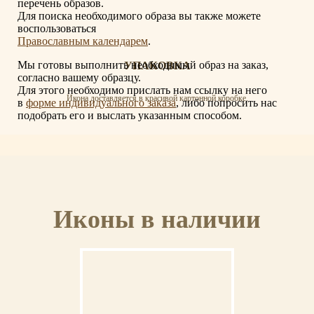
перечень образов.
Для поиска необходимого образа вы также можете
воспользоваться
Православным календарем
.
Мы готовы выполнить необходимый образ на заказ,
УПАКОВКА
согласно вашему образцу.
Для этого необходимо прислать нам ссылку на него
Икона доставляется в красивой картонной коробке.
в
форме индивидуального заказа
, либо попросить нас
подобрать его и выслать указанным способом.
СЕРТИФИКАТ
Иконы в наличии
К иконе прилагается сертификат с указанием мастера, материалов и отделки
иконы.
ОСВЯЩЕНИЕ