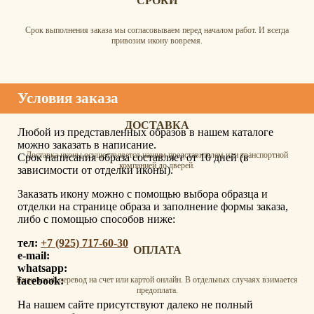
СРОКИ
Срок выполнения заказа мы согласовываем перед началом работ. И всегда
привозим икону вовремя.
Условия заказа
ДОСТАВКА
Любой из представленных образов в нашем каталоге
можно заказать в написание.
Доставка иконы осуществляется нашим представителем или транспортной
Срок написания образа составляет от 10 дней (в
компанией до дверей.
зависимости от отделки иконы).
Заказать икону можно с помощью выбора образца и
отделки на странице образа и заполнение формы заказа,
либо с помощью способов ниже:
тел:
+7 (925) 717-60-30
ОПЛАТА
e-mail:
whatsapp:
facebook:
Банковский перевод на счет или картой онлайн. В отдельных случаях взимается
предоплата.
На нашем сайте присутствуют далеко не полный