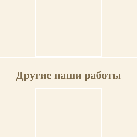
Ваша икона может быть освящена в Свято-Троицкой Сергиевой Лавре (г.Сергиев
Посад).
ГАРАНТИЯ
Венчальная пара #38
На выполненную икону предоставляется пожизненная гарантия.
Другие наши работы