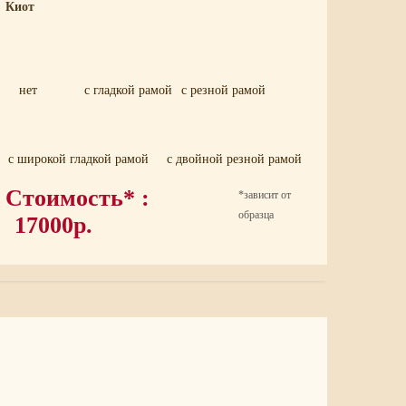
Киот
нет
с гладкой рамой
с резной рамой
с широкой гладкой рамой
с двойной резной рамой
Стоимость* :
*зависит от
образца
17000р.