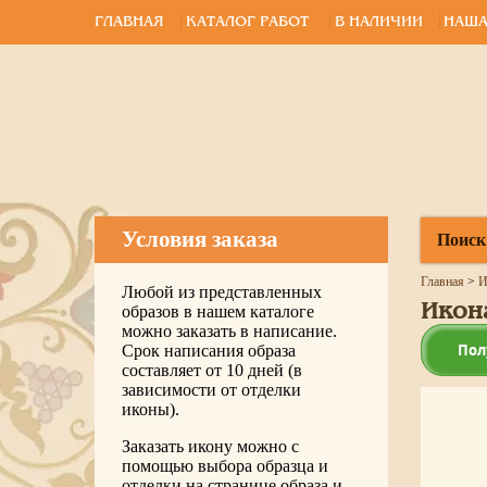
ГЛАВНАЯ
КАТАЛОГ РАБОТ
В НАЛИЧИИ
НАША
Условия заказа
Поиск
Главная
>
И
Любой из представленных
Икона
образов в нашем каталоге
можно заказать в написание.
Пол
Срок написания образа
составляет от 10 дней (в
зависимости от отделки
иконы).
Заказать икону можно с
помощью выбора образца и
отделки на странице образа и