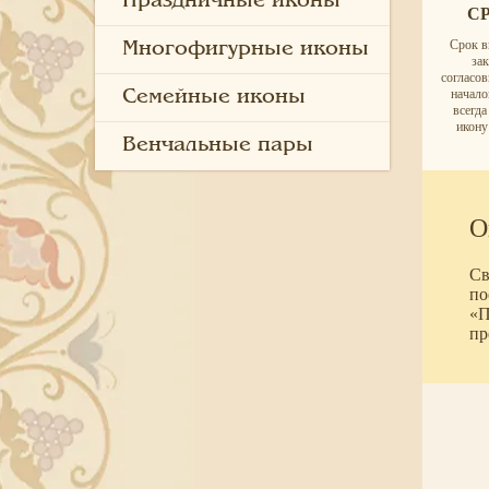
Праздничные иконы
С
Срок в
Многофигурные иконы
за
согласо
начало
Семейные иконы
всегд
икону
Венчальные пары
О
Св
по
«П
пр