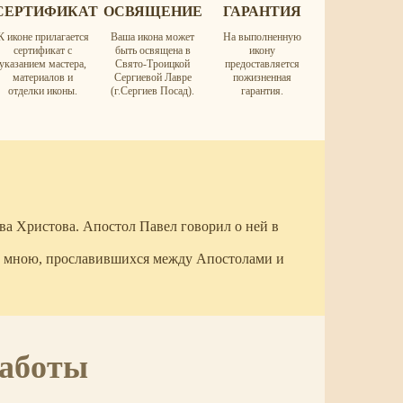
СЕРТИФИКАТ
ОСВЯЩЕНИЕ
ГАРАНТИЯ
К иконе прилагается
Ваша икона может
На выполненную
сертификат с
быть освящена в
икону
указанием мастера,
Свято-Троицкой
предоставляется
материалов и
Сергиевой Лавре
пожизненная
отделки иконы.
(г.Сергиев Посад).
гарантия.
ва Христова. Апостол Павел говорил о ней в
о мною, прославившихся между Апостолами и
работы