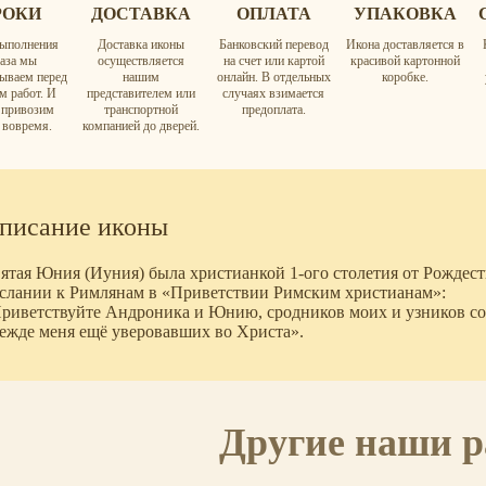
РОКИ
ДОСТАВКА
ОПЛАТА
УПАКОВКА
ыполнения
Доставка иконы
Банковский перевод
Икона доставляется в
каза мы
осуществляется
на счет или картой
красивой картонной
вываем перед
нашим
онлайн. В отдельных
коробке.
м работ. И
представителем или
случаях взимается
а привозим
транспортной
предоплата.
 вовремя.
компанией до дверей.
писание иконы
ятая Юния (Иуния) была христианкой 1-ого столетия от Рождест
слании к Римлянам в «Приветствии Римским христианам»:
риветствуйте Андроника и Юнию, сродников моих и узников с
ежде меня ещё уверовавших во Христа».
Другие наши 