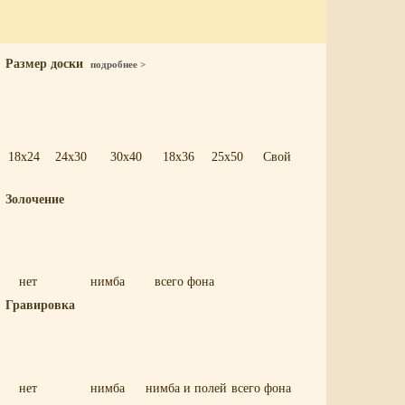
Размер доски
подробнее >
18x24
24x30
30x40
18x36
25x50
Свой
Золочение
нет
нимба
всего фона
Гравировка
нет
нимба
нимба и полей
всего фона