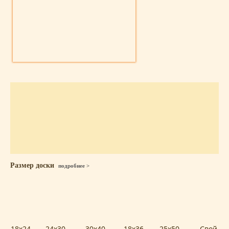
Размер доски
подробнее >
18x24
24x30
30x40
18x36
25x50
Свой