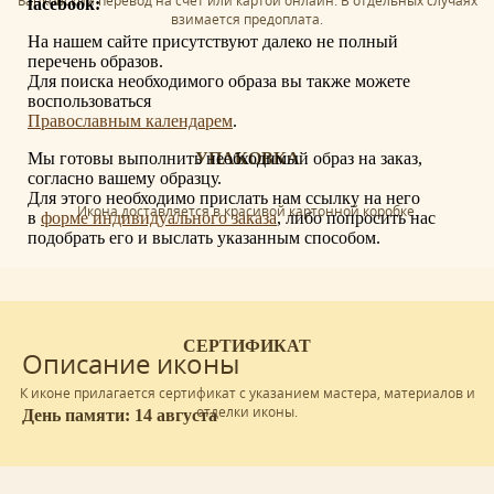
Банковский перевод на счет или картой онлайн. В отдельных случаях
facebook:
взимается предоплата.
На нашем сайте присутствуют далеко не полный
перечень образов.
Для поиска необходимого образа вы также можете
воспользоваться
Православным календарем
.
Мы готовы выполнить необходимый образ на заказ,
УПАКОВКА
согласно вашему образцу.
Для этого необходимо прислать нам ссылку на него
Икона доставляется в красивой картонной коробке.
в
форме индивидуального заказа
, либо попросить нас
подобрать его и выслать указанным способом.
СЕРТИФИКАТ
Описание иконы
К иконе прилагается сертификат с указанием мастера, материалов и
отделки иконы.
День памяти: 14 августа