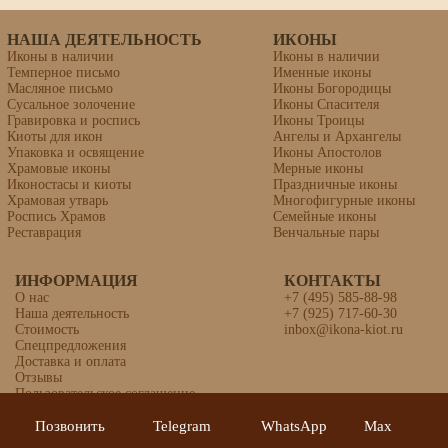
НАША ДЕЯТЕЛЬНОСТЬ
ИКОНЫ
Иконы в наличии
Иконы в наличии
Темперное письмо
Именные иконы
Масляное письмо
Иконы Богородицы
Сусальное золочение
Иконы Спасителя
Гравировка и роспись
Иконы Троицы
Киоты для икон
Ангелы и Архангелы
Упаковка и освящение
Иконы Апостолов
Храмовые иконы
Мерные иконы
Иконостасы и киоты
Праздничные иконы
Храмовая утварь
Многофигурные иконы
Роспись Храмов
Семейные иконы
Реставрация
Венчальные пары
ИНФОРМАЦИЯ
КОНТАКТЫ
Икона «Виктория Никомидийская»
О нас
+7 (495) 585-88-98
Наша деятельность
+7 (925) 717-60-30
Стоимость
inbox@ikona-kiot.ru
Спецпредложения
Доставка и оплата
Отзывы
Пользовательское соглашение
Политика конфиденциальности
Позвонить
Telegram
WhatsApp
Max
© 2025 Союз иконописцев «Православная Икона»