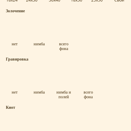
Золочение
нет
нимба
всего
фона
Гравировка
нет
нимба
нимба и
всего
полей
фона
Киот