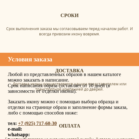
СРОКИ
Срок выполнения заказа мы согласовываем перед началом работ. И
всегда привозим икону вовремя.
Условия заказа
ДОСТАВКА
Любой из представленных образов в нашем каталоге
можно заказать в написание.
Доставка иконы осуществляется нашим представителем или
Срок написания образа составляет от 10 дней (в
транспортной компанией до дверей.
зависимости от отделки иконы).
Заказать икону можно с помощью выбора образца и
отделки на странице образа и заполнение формы заказа,
либо с помощью способов ниже:
тел:
+7 (925) 717-60-30
ОПЛАТА
e-mail:
whatsapp: