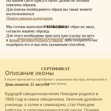
На нашем сайте присутствуют далеко не полный
перечень образов.
Для поиска необходимого образа вы также можете
воспользоваться
Православным календарем
.
Мы готовы выполнить необходимый образ на заказ,
УПАКОВКА
согласно вашему образцу.
Для этого необходимо прислать нам ссылку на него
Икона доставляется в красивой картонной коробке.
в
форме индивидуального заказа
, либо попросить нас
подобрать его и выслать указанным способом.
СЕРТИФИКАТ
Описание иконы
К иконе прилагается сертификат с указанием мастера, материалов и
отделки иконы.
День памяти: 21 августа
Будущий священномученик Никодим родился в
1868 году в семье священника. Окончив духовное
училище, а затем и семинарию, стал Никодим
работать в церковноприходской школе. Приняв