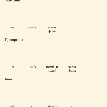
Золочение
нет
нимба
всего
фона
Гравировка
нет
нимба
нимба и
всего
полей
фона
Киот
нет
с
с резной
с