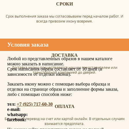
СРОКИ
Срок выполнения заказа мы согласовываем перед началом работ. И
всегда привозим икону вовремя.
Условия заказа
ДОСТАВКА
Любой из представленных образов в нашем каталоге
можно заказать в написание.
Доставка иконы осуществляется нашим представителем или
Срок написания образа составляет от 10 дней (в
транспортной компанией до дверей.
зависимости от отделки иконы).
Заказать икону можно с помощью выбора образца и
отделки на странице образа и заполнение формы заказа,
либо с помощью способов ниже:
тел:
+7 (925) 717-60-30
ОПЛАТА
e-mail:
whatsapp:
Банковский перевод на счет или картой онлайн. В отдельных случаях
facebook:
взимается предоплата.