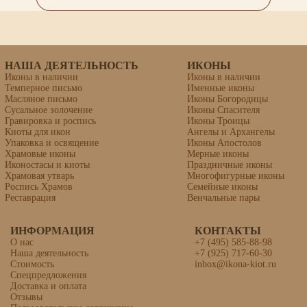
НАША ДЕЯТЕЛЬНОСТЬ
ИКОНЫ
Иконы в наличии
Иконы в наличии
Темперное письмо
Именные иконы
Масляное письмо
Иконы Богородицы
Сусальное золочение
Иконы Спасителя
Гравировка и роспись
Иконы Троицы
Киоты для икон
Ангелы и Архангелы
Упаковка и освящение
Иконы Апостолов
Храмовые иконы
Мерные иконы
Иконостасы и киоты
Праздничные иконы
Храмовая утварь
Многофигурные иконы
Роспись Храмов
Семейные иконы
Реставрация
Венчальные пары
ИНФОРМАЦИЯ
Икона «Седмиезерная Божия
КОНТАКТЫ
Матерь»
О нас
+7 (495) 585-88-98
Наша деятельность
+7 (925) 717-60-30
Стоимость
inbox@ikona-kiot.ru
Спецпредложения
Доставка и оплата
липовая доска, левкас, темпера, золочение
Отзывы