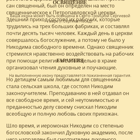
ОСВЯЩЕНИЕ
сан священный, был он определен на место
священническое к Петропавловской церкви.
Ваша икона может быть освящена в Свято-Троицкой Сергиевой
Здешний приход состоял их рабочих, которые
Лавре (г.Сергиев Посад).
трудились на трех больших фабриках, и составлял
почти десять тысяч человек. Каждый день в церкви
совершалось богослужение, а потому не было у
Никодима свободного времени. Однако священник
стремился нравственно воздействовать на рабочих
при помощи религии и с этой целью в храме
ГАРАНТИЯ
организовал чтения духовные и поучающие.
На выполненную икону предоставляется пожизненная гарантия.
Но детищем самым любимым для священника
стала сельская школа, где состоял Никодим
законоучителем. Преподаванию в ней отдавал он
все свободное время, и сей неутомимостью и
преданностью делу своему снискал Никодим
всеобщую и полную любовь своих прихожан.
Шло время, и иеромонах Никодим со степенью
богословской закончил Духовную академию, после
чего направлен был смотрителем духовного