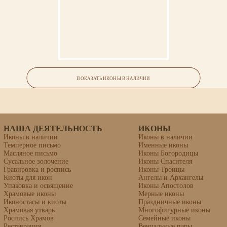
Икона «Кирилл Новоезерский,
преподобный»
ПОКАЗАТЬ ИКОНЫ В НАЛИЧИИ
НАША ДЕЯТЕЛЬНОСТЬ
ИКОНЫ
Иконы в наличии
Иконы в наличии
Темперное письмо
Именные иконы
Масляное письмо
Иконы Богородицы
Сусальное золочение
Иконы Спасителя
Гравировка и роспись
Иконы Троицы
Киоты для икон
Ангелы и Архангелы
Упаковка и освящение
Иконы Апостолов
Храмовые иконы
Мерные иконы
Иконостасы и киоты
Праздничные иконы
Храмовая утварь
Многофигурные иконы
Роспись Храмов
Семейные иконы
Реставрация
Венчальные пары