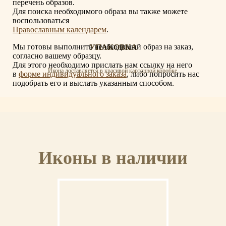
перечень образов.
Для поиска необходимого образа вы также можете
воспользоваться
Православным календарем
.
Мы готовы выполнить необходимый образ на заказ,
УПАКОВКА
согласно вашему образцу.
Для этого необходимо прислать нам ссылку на него
Икона доставляется в красивой картонной коробке.
в
форме индивидуального заказа
, либо попросить нас
подобрать его и выслать указанным способом.
СЕРТИФИКАТ
Иконы в наличии
К иконе прилагается сертификат с указанием мастера, материалов и отделки
иконы.
ОСВЯЩЕНИЕ