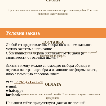
СРОКИ
Срок выполнения заказа мы согласовываем перед началом работ. И всегда
привозим икону вовремя.
Условия заказа
ДОСТАВКА
Любой из представленных образов в нашем каталоге
можно заказать в написание.
Доставка иконы осуществляется нашим представителем или транспортной
Срок написания образа составляет от 10 дней (в
компанией до дверей.
зависимости от отделки иконы).
Заказать икону можно с помощью выбора образца и
отделки на странице образа и заполнение формы заказа,
либо с помощью способов ниже:
тел:
+7 (925) 717-60-30
ОПЛАТА
e-mail:
whatsapp:
facebook:
Банковский перевод на счет или картой онлайн. В отдельных случаях взимается
предоплата.
На нашем сайте присутствуют далеко не полный