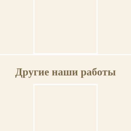
Ваша икона может быть освящена в Свято-Троицкой Сергиевой Лавре (г.Сергиев
Посад).
ГАРАНТИЯ
Венчальная пара #38
На выполненную икону предоставляется пожизненная гарантия.
Другие наши работы