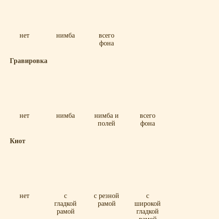
нет
нимба
всего
фона
Гравировка
нет
нимба
нимба и
всего
полей
фона
Киот
нет
с
с резной
с
гладкой
рамой
широкой
рамой
гладкой