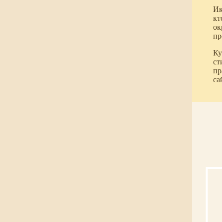
Ик
кт
ок
пр
Ку
ст
пр
са