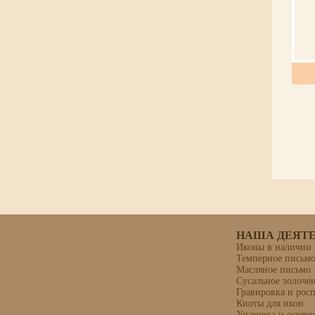
НАША ДЕЯТ
Иконы в наличии
Темперное письм
Масляное письмо
Сусальное золоче
Гравировка и рос
Киоты для икон
Упаковка и освящ