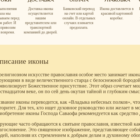
ыполнения
Доставка иконы
Банковский перевод
Икона доставляется в
каза мы
осуществляется
на счет или картой
красивой картонной
вываем перед
нашим
онлайн. В отдельных
коробке.
м работ. И
представителем или
случаях взимается
а привозим
транспортной
предоплата.
 вовремя.
компанией до дверей.
писание иконы
религиозном искусстве православия особое место занимает икон
рующими в виде величественного старца с белоснежной бородой
мволизирует Божественное присутствие. Этот образ сочетает мо
стнадцатом веке, он по сей день окутан тайной и глубоким смыс
звание иконы переводится, как «Владыка небесных полков», что
торитет. Для тех, кто ищет духовное руководство или желает в 
иобретение иконы Господа Саваофа рекомендуется как средство
рующие часто обращаются к святыне православия, известной ка
агословение. Это священное изображение, представляющее собой
дей, наполняя их стремлением к добрым делам и духовному об