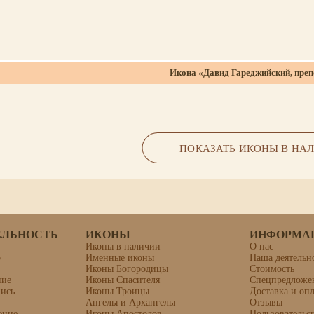
Икона «Давид Гареджийский, пре
ПОКАЗАТЬ ИКОНЫ В НА
ЕЛЬНОСТЬ
ИКОНЫ
ИНФОРМА
Иконы в наличии
О нас
о
Именные иконы
Наша деятельн
Иконы Богородицы
Стоимость
Икона «Лукия Сиракузская, дева,
ние
Иконы Спасителя
Спецпредложе
пись
Иконы Троицы
Доставка и опл
Ангелы и Архангелы
Отзывы
ение
Иконы Апостолов
Пользовательс