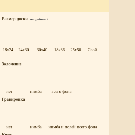
Размер доски
подробнее >
18x24
24x30
30x40
18x36
25x50
Свой
Золочение
нет
нимба
всего фона
Гравировка
нет
нимба
нимба и полей
всего фона
Киот