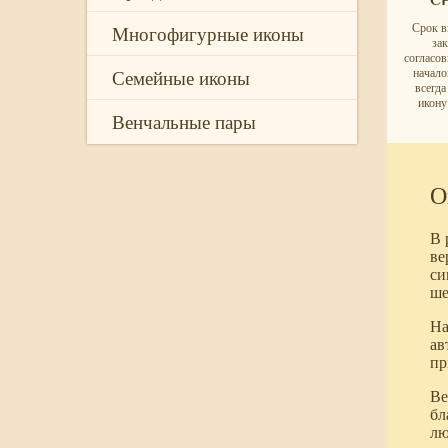
Многофигурные иконы
Срок в
за
согласо
Семейные иконы
начало
всегд
икону
Венчальные пары
О
В 
ве
си
ше
На
ав
пр
Ве
бл
лю