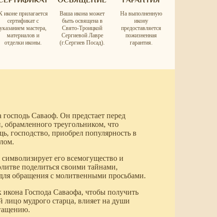
К иконе прилагается
Ваша икона может
На выполненную
сертификат с
быть освящена в
икону
указанием мастера,
Свято-Троицкой
предоставляется
материалов и
Сергиевой Лавре
пожизненная
отделки иконы.
(г.Сергиев Посад).
гарантия.
а господь Саваоф. Он предстает перед
, обрамленного треугольником, что
щь, господство, приобрел популярность в
лом.
 символизирует его всемогущество и
молитве поделиться своими тайнами,
 для обращения с молитвенными просьбами.
к икона Господа Саваофа, чтобы получить
 лицо мудрого старца, влияет на души
огащению.