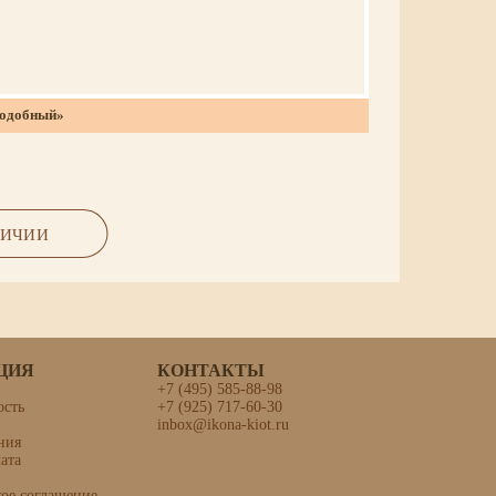
подобный»
ЛИЧИИ
ЦИЯ
КОНТАКТЫ
+7 (495) 585-88-98
ость
+7 (925) 717-60-30
inbox@ikona-kiot.ru
 мученица»
ния
ата
кое соглашение