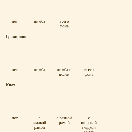
нет
нимба
всего
фона
Гравировка
нет
нимба
нимба и
всего
полей
фона
Киот
нет
с
с резной
с
гладкой
рамой
широкой
рамой
гладкой