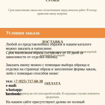
СРОКИ
Срок выполнения заказа мы согласовываем перед началом работ. И всегда
привозим икону вовремя.
Условия заказа
ДОСТАВКА
Любой из представленных образов в нашем каталоге
можно заказать в написание.
Доставка иконы осуществляется нашим представителем или транспортной
Срок написания образа составляет от 10 дней (в
компанией до дверей.
зависимости от отделки иконы).
Заказать икону можно с помощью выбора образца и
отделки на странице образа и заполнение формы заказа,
либо с помощью способов ниже:
тел:
+7 (925) 717-60-30
ОПЛАТА
e-mail:
whatsapp:
facebook:
Банковский перевод на счет или картой онлайн. В отдельных случаях взимается
предоплата.
На нашем сайте присутствуют далеко не полный