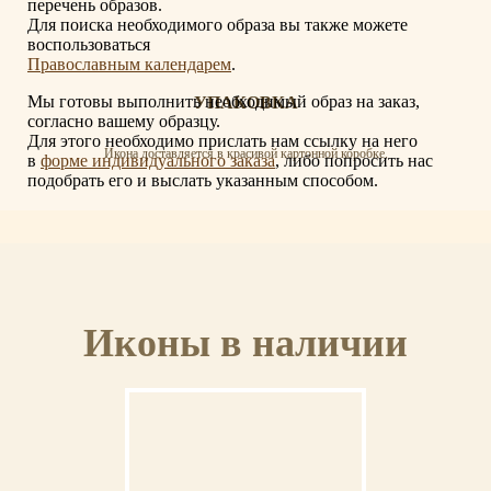
перечень образов.
Для поиска необходимого образа вы также можете
воспользоваться
Православным календарем
.
Мы готовы выполнить необходимый образ на заказ,
УПАКОВКА
согласно вашему образцу.
Для этого необходимо прислать нам ссылку на него
Икона доставляется в красивой картонной коробке.
в
форме индивидуального заказа
, либо попросить нас
подобрать его и выслать указанным способом.
СЕРТИФИКАТ
Иконы в наличии
К иконе прилагается сертификат с указанием мастера, материалов и отделки
иконы.
ОСВЯЩЕНИЕ