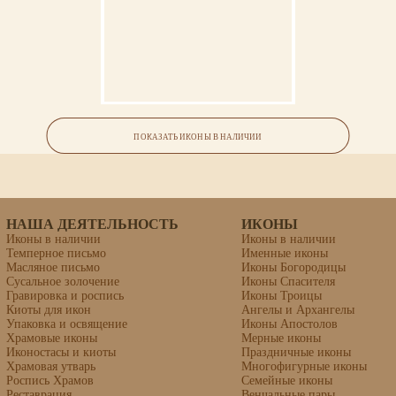
Икона «Василий Рязанский»
ПОКАЗАТЬ ИКОНЫ В НАЛИЧИИ
НАША ДЕЯТЕЛЬНОСТЬ
ИКОНЫ
Иконы в наличии
Иконы в наличии
Темперное письмо
Именные иконы
Масляное письмо
Иконы Богородицы
Сусальное золочение
Иконы Спасителя
Гравировка и роспись
Иконы Троицы
Киоты для икон
Ангелы и Архангелы
Упаковка и освящение
Иконы Апостолов
Храмовые иконы
Мерные иконы
Иконостасы и киоты
Праздничные иконы
Храмовая утварь
Многофигурные иконы
Роспись Храмов
Семейные иконы
Реставрация
Венчальные пары