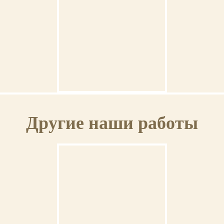
Ваша икона может быть освящена в Свято-Троицкой Сергиевой Лавре (г.Сергиев
Посад).
ГАРАНТИЯ
Венчальная пара #38
На выполненную икону предоставляется пожизненная гарантия.
Другие наши работы