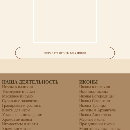
Икона «Кукша Печерский»
ПОКАЗАТЬ ИКОНЫ В НАЛИЧИИ
НАША ДЕЯТЕЛЬНОСТЬ
ИКОНЫ
Иконы в наличии
Иконы в наличии
Темперное письмо
Именные иконы
Масляное письмо
Иконы Богородицы
Сусальное золочение
Иконы Спасителя
Гравировка и роспись
Иконы Троицы
Киоты для икон
Ангелы и Архангелы
Упаковка и освящение
Иконы Апостолов
Храмовые иконы
Мерные иконы
Иконостасы и киоты
Праздничные иконы
Храмовая утварь
Многофигурные иконы