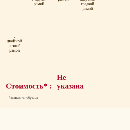
рамой
гладкой
рамой
с
двойной
резной
рамой
Не
Стоимость* :
указана
*зависит от образца