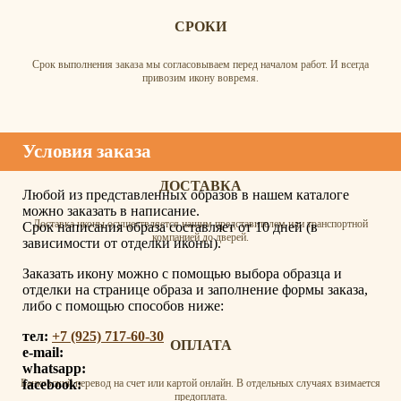
СРОКИ
Срок выполнения заказа мы согласовываем перед началом работ. И всегда
привозим икону вовремя.
Условия заказа
ДОСТАВКА
Любой из представленных образов в нашем каталоге
можно заказать в написание.
Доставка иконы осуществляется нашим представителем или транспортной
Срок написания образа составляет от 10 дней (в
компанией до дверей.
зависимости от отделки иконы).
Заказать икону можно с помощью выбора образца и
отделки на странице образа и заполнение формы заказа,
либо с помощью способов ниже:
тел:
+7 (925) 717-60-30
ОПЛАТА
e-mail:
whatsapp:
facebook:
Банковский перевод на счет или картой онлайн. В отдельных случаях взимается
предоплата.