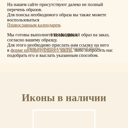
На нашем сайте присутствуют далеко не полный
перечень образов.
Для поиска необходимого образа вы также можете
воспользоваться
Православным календарем
.
Мы готовы выполнить необходимый образ на заказ,
УПАКОВКА
согласно вашему образцу.
Для этого необходимо прислать нам ссылку на него
Икона доставляется в красивой картонной коробке.
в
форме индивидуального заказа
, либо попросить нас
подобрать его и выслать указанным способом.
СЕРТИФИКАТ
Иконы в наличии
К иконе прилагается сертификат с указанием мастера, материалов и отделки
иконы.