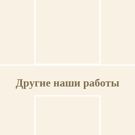
ОСВЯЩЕНИЕ
Ваша икона может быть освящена в Свято-Троицкой Сергиевой Лавре (г.Сергиев
Посад).
ГАРАНТИЯ
Венчальная пара #38
На выполненную икону предоставляется пожизненная гарантия.
Другие наши работы