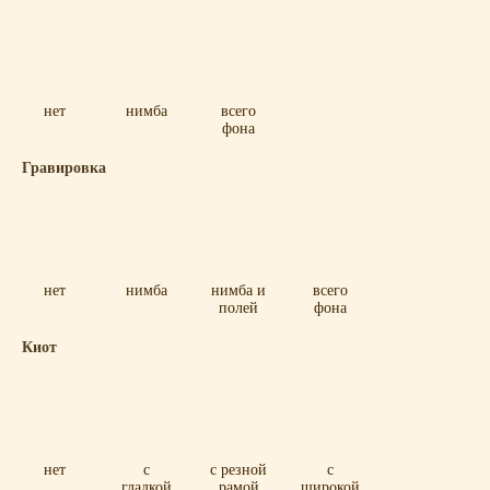
нет
нимба
всего
фона
Гравировка
нет
нимба
нимба и
всего
полей
фона
Киот
нет
с
с резной
с
гладкой
рамой
широкой