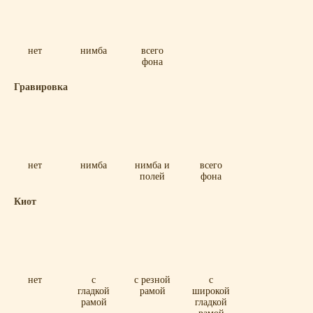
нет
нимба
всего
фона
Гравировка
нет
нимба
нимба и
всего
полей
фона
Киот
нет
с
с резной
с
гладкой
рамой
широкой
рамой
гладкой