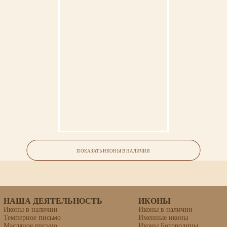
Ваша икона может быть освящена в Свято-Троицкой Сергиевой Лавре (г.Сергиев
Посад).
ГАРАНТИЯ
На выполненную икону предоставляется пожизненная гарантия.
Икона «Афанасий Ковровский,
святитель»
ПОКАЗАТЬ ИКОНЫ В НАЛИЧИИ
липовая доска, левкас, темпера, сусальное золото
НАША ДЕЯТЕЛЬНОСТЬ
ИКОНЫ
Иконы в наличии
Иконы в наличии
Темперное письмо
Именные иконы
Масляное письмо
Иконы Богородицы