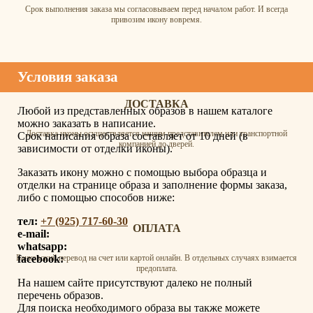
Срок выполнения заказа мы согласовываем перед началом работ. И всегда
привозим икону вовремя.
Условия заказа
ДОСТАВКА
Любой из представленных образов в нашем каталоге
можно заказать в написание.
Доставка иконы осуществляется нашим представителем или транспортной
Срок написания образа составляет от 10 дней (в
компанией до дверей.
зависимости от отделки иконы).
Заказать икону можно с помощью выбора образца и
отделки на странице образа и заполнение формы заказа,
либо с помощью способов ниже:
тел:
+7 (925) 717-60-30
ОПЛАТА
e-mail:
whatsapp:
facebook:
Банковский перевод на счет или картой онлайн. В отдельных случаях взимается
предоплата.
На нашем сайте присутствуют далеко не полный
перечень образов.
Для поиска необходимого образа вы также можете