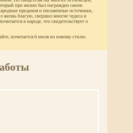
оторый при жизни был награжден саном
 народные предания и письменные источники,
л жизнь благую, свершил многие чудеса и
очитается в народе, что свидетельствует о
айте, почитается 6 июля по новому стилю.
работы