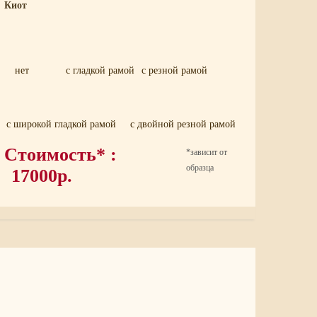
Киот
нет
с гладкой рамой
с резной рамой
с широкой гладкой рамой
с двойной резной рамой
Стоимость* :
*зависит от
образца
17000р.