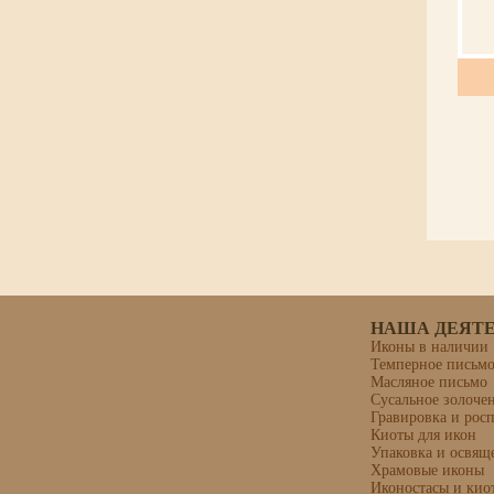
НАША ДЕЯТ
Иконы в наличии
Темперное письм
Масляное письмо
Сусальное золоче
Гравировка и рос
Киоты для икон
Упаковка и освящ
Храмовые иконы
Иконостасы и кио