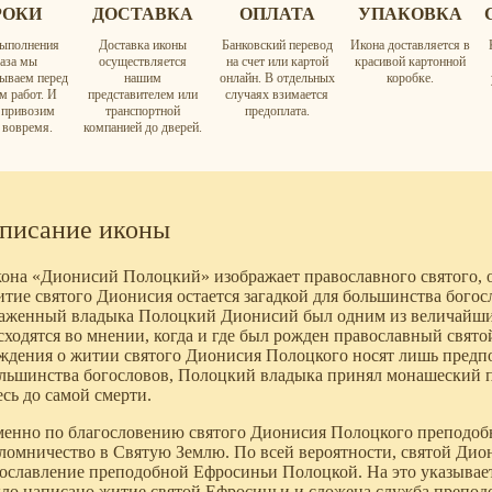
РОКИ
ДОСТАВКА
ОПЛАТА
УПАКОВКА
ыполнения
Доставка иконы
Банковский перевод
Икона доставляется в
каза мы
осуществляется
на счет или картой
красивой картонной
вываем перед
нашим
онлайн. В отдельных
коробке.
м работ. И
представителем или
случаях взимается
а привозим
транспортной
предоплата.
 вовремя.
компанией до дверей.
писание иконы
она «Дионисий Полоцкий» изображает православного святого, о
тие святого Дионисия остается загадкой для большинства богосл
аженный владыка Полоцкий Дионисий был одним из величайши
сходятся во мнении, когда и где был рожден православный святой
ждения о житии святого Дионисия Полоцкого носят лишь пред
льшинства богословов, Полоцкий владыка принял монашеский п
есь до самой смерти.
енно по благословению святого Дионисия Полоцкого преподобн
ломничество в Святую Землю. По всей вероятности, святой Ди
ославление преподобной Ефросиньи Полоцкой. На это указывает
ло написано житие святой Ефросиньи и сложена служба преподо