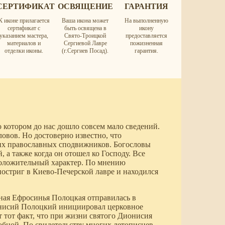
СЕРТИФИКАТ
ОСВЯЩЕНИЕ
ГАРАНТИЯ
К иконе прилагается
Ваша икона может
На выполненную
сертификат с
быть освящена в
икону
указанием мастера,
Свято-Троицкой
предоставляется
материалов и
Сергиевой Лавре
пожизненная
отделки иконы.
(г.Сергиев Посад).
гарантия.
 котором до нас дошло совсем мало сведений.
овов. Но достоверно известно, что
х православных сподвижников. Богословы
, а также когда он отошел ко Господу. Все
положительный характер. По мнению
остриг в Киево-Печерской лавре и находился
ая Ефросинья Полоцкая отправилась в
онисий Полоцкий инициировал церковное
 тот факт, что при жизни святого Дионисия
бной. По свидетельству многих летописцев,