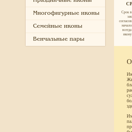
Праздничные иконы
С
Срок в
Многофигурные иконы
за
согласо
начало
Семейные иконы
всегд
икону
Венчальные пары
О
Ик
Жи
бл
ра
су
бо
зд
Им
па
пр
бы