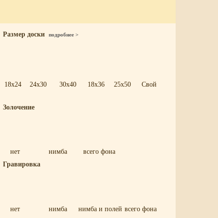
Размер доски
подробнее >
18x24
24x30
30x40
18x36
25x50
Свой
Золочение
нет
нимба
всего фона
Гравировка
нет
нимба
нимба и полей
всего фона