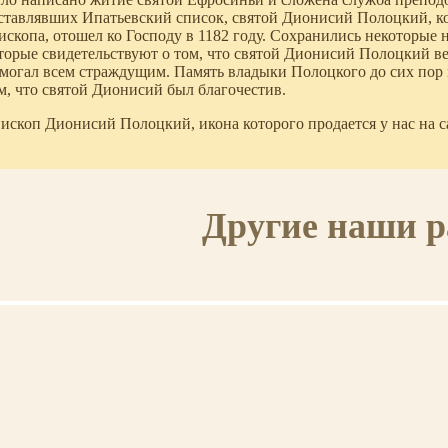
ставлявших Ипатьевский список, святой Дионисий Полоцкий, к
ископа, отошел ко Господу в 1182 году. Сохранились некоторые
торые свидетельствуют о том, что святой Дионисий Полоцкий ве
могал всем страждущим. Память владыки Полоцкого до сих пор п
м, что святой Дионисий был благочестив.
ископ Дионисий Полоцкий, икона которого продается у нас на с
Другие наши 