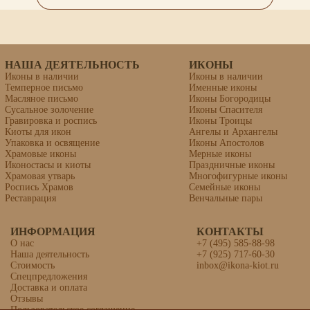
НАША ДЕЯТЕЛЬНОСТЬ
ИКОНЫ
Иконы в наличии
Иконы в наличии
Темперное письмо
Именные иконы
Масляное письмо
Иконы Богородицы
Сусальное золочение
Иконы Спасителя
Гравировка и роспись
Иконы Троицы
Киоты для икон
Ангелы и Архангелы
Упаковка и освящение
Иконы Апостолов
Храмовые иконы
Мерные иконы
Иконостасы и киоты
Праздничные иконы
Храмовая утварь
Многофигурные иконы
Роспись Храмов
Семейные иконы
Реставрация
Венчальные пары
ИНФОРМАЦИЯ
Семейная икона (4 фигуры)
КОНТАКТЫ
О нас
+7 (495) 585-88-98
Наша деятельность
+7 (925) 717-60-30
Стоимость
inbox@ikona-kiot.ru
Спецпредложения
Доставка и оплата
Отзывы
Пользовательское соглашение