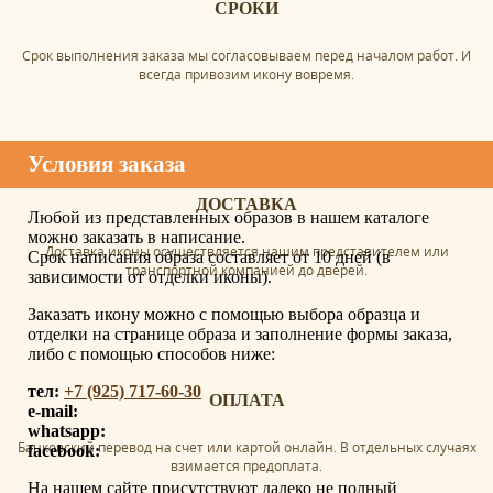
СРОКИ
Срок выполнения заказа мы согласовываем перед началом работ. И
всегда привозим икону вовремя.
Условия заказа
ДОСТАВКА
Любой из представленных образов в нашем каталоге
можно заказать в написание.
Доставка иконы осуществляется нашим представителем или
Срок написания образа составляет от 10 дней (в
транспортной компанией до дверей.
зависимости от отделки иконы).
Заказать икону можно с помощью выбора образца и
отделки на странице образа и заполнение формы заказа,
либо с помощью способов ниже:
тел:
+7 (925) 717-60-30
ОПЛАТА
e-mail:
whatsapp:
Банковский перевод на счет или картой онлайн. В отдельных случаях
facebook:
взимается предоплата.
На нашем сайте присутствуют далеко не полный