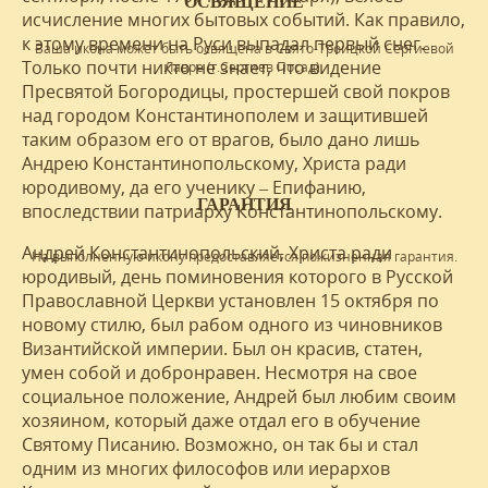
ОСВЯЩЕНИЕ
исчисление многих бытовых событий. Как правило,
к этому времени на Руси выпадал первый снег.
Ваша икона может быть освящена в Свято-Троицкой Сергиевой
Только почти никто не знает, что видение
Лавре (г.Сергиев Посад).
Пресвятой Богородицы, простершей свой покров
над городом Константинополем и защитившей
таким образом его от врагов, было дано лишь
Андрею Константинопольскому, Христа ради
юродивому, да его ученику – Епифанию,
ГАРАНТИЯ
впоследствии патриарху Константинопольскому.
Андрей Константинопольский, Христа ради
На выполненную икону предоставляется пожизненная гарантия.
юродивый, день поминовения которого в Русской
Православной Церкви установлен 15 октября по
новому стилю, был рабом одного из чиновников
Византийской империи. Был он красив, статен,
умен собой и добронравен. Несмотря на свое
социальное положение, Андрей был любим своим
хозяином, который даже отдал его в обучение
Святому Писанию. Возможно, он так бы и стал
одним из многих философов или иерархов