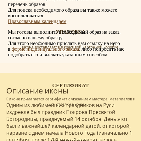
перечень образов.
Для поиска необходимого образа вы также можете
воспользоваться
Православным календарем
.
Мы готовы выполнить необходимый образ на заказ,
УПАКОВКА
согласно вашему образцу.
Для этого необходимо прислать нам ссылку на него
Икона доставляется в красивой картонной коробке.
в
форме индивидуального заказа
, либо попросить нас
подобрать его и выслать указанным способом.
СЕРТИФИКАТ
Описание иконы
К иконе прилагается сертификат с указанием мастера, материалов и
отделки иконы.
Одним из любимейших праздников на Руси
издревле был праздник Покрова Пресвятой
Богородицы, празднуемый 14 октября. День этот
был и важнейшей календарной датой, от которой,
наравне с днем начала Нового Года (изначально 1
сентября, после 1701 года- 1 января), велось