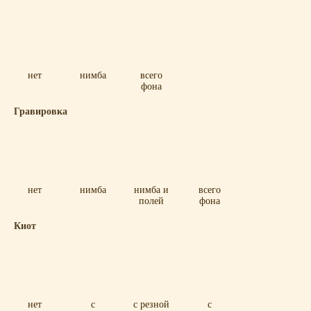
нет
нимба
всего
фона
Гравировка
нет
нимба
нимба и
всего
полей
фона
Киот
нет
с
с резной
с