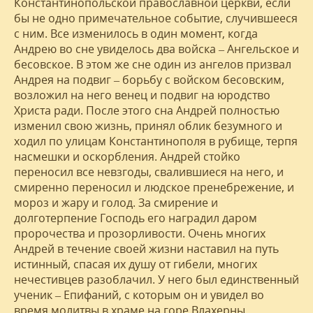
Константинопольской православной церкви, если
бы не одно примечательное событие, случившееся
с ним. Все изменилось в один момент, когда
Андрею во сне увиделось два войска – Ангельское и
бесовское. В этом же сне один из ангелов призвал
Андрея на подвиг – борьбу с войском бесовским,
возложил на него венец и подвиг на юродство
Христа ради. После этого сна Андрей полностью
изменил свою жизнь, принял облик безумного и
ходил по улицам Константинополя в рубище, терпя
насмешки и оскорбления. Андрей стойко
переносил все невзгоды, свалившиеся на него, и
смиренно переносил и людское пренебрежение, и
мороз и жару и голод. За смирение и
долготерпение Господь его наградил даром
пророчества и прозорливости. Очень многих
Андрей в течение своей жизни наставил на путь
истинный, спасая их душу от гибели, многих
нечестивцев разоблачил. У него был единственный
ученик – Епифаний, с которым он и увидел во
время молитвы в храме на горе Влахерны