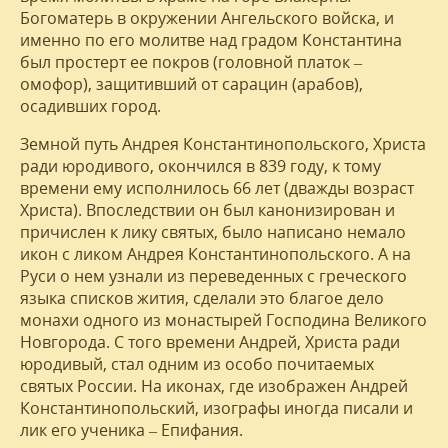
Богоматерь в окружении Ангельского войска, и
именно по его молитве над градом Константина
был простерт ее покров (головной платок –
омофор), защитивший от сарацин (арабов),
осадивших город.
Земной путь Андрея Константинопольского, Христа
ради юродивого, окончился в 839 году, к тому
времени ему исполнилось 66 лет (дважды возраст
Христа). Впоследствии он был канонизирован и
причислен к лику святых, было написано немало
икон с ликом Андрея Константинопольского. А на
Руси о нем узнали из переведенных с греческого
языка списков жития, сделали это благое дело
монахи одного из монастырей Господина Великого
Новгорода. С того времени Андрей, Христа ради
юродивый, стал одним из особо почитаемых
святых России. На иконах, где изображен Андрей
Константинопольский, изографы иногда писали и
лик его ученика – Епифания.