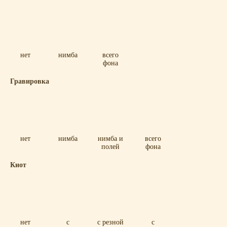
нет
нимба
всего
фона
Гравировка
нет
нимба
нимба и
всего
полей
фона
Киот
нет
с
с резной
с