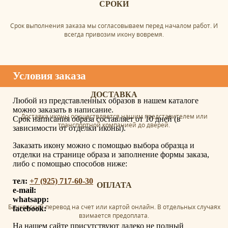
СРОКИ
Срок выполнения заказа мы согласовываем перед началом работ. И
всегда привозим икону вовремя.
Условия заказа
ДОСТАВКА
Любой из представленных образов в нашем каталоге
можно заказать в написание.
Доставка иконы осуществляется нашим представителем или
Срок написания образа составляет от 10 дней (в
транспортной компанией до дверей.
зависимости от отделки иконы).
Заказать икону можно с помощью выбора образца и
отделки на странице образа и заполнение формы заказа,
либо с помощью способов ниже:
тел:
+7 (925) 717-60-30
ОПЛАТА
e-mail:
whatsapp:
Банковский перевод на счет или картой онлайн. В отдельных случаях
facebook:
взимается предоплата.
На нашем сайте присутствуют далеко не полный