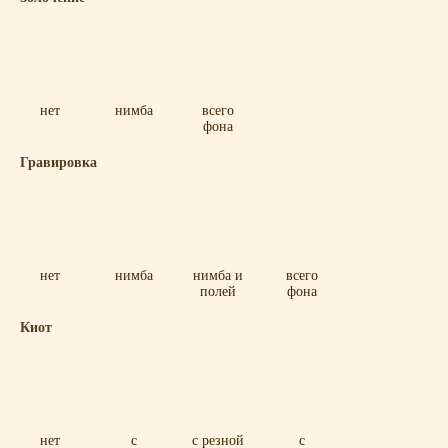
нет
нимба
всего
фона
Гравировка
нет
нимба
нимба и
всего
полей
фона
Киот
нет
с
с резной
с