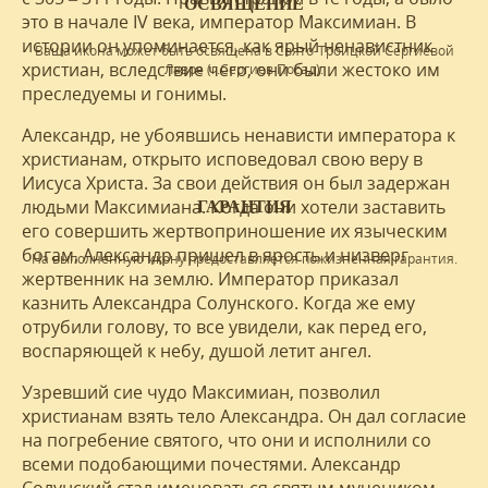
ОСВЯЩЕНИЕ
это в начале IV века, император Максимиан. В
истории он упоминается, как ярый ненавистник
Ваша икона может быть освящена в Свято-Троицкой Сергиевой
христиан, вследствие чего, они были жестоко им
Лавре (г.Сергиев Посад).
преследуемы и гонимы.
Александр, не убоявшись ненависти императора к
христианам, открыто исповедовал свою веру в
Иисуса Христа. За свои действия он был задержан
людьми Максимиана. Когда они хотели заставить
ГАРАНТИЯ
его совершить жертвоприношение их языческим
богам, Александр пришел в ярость и низверг
На выполненную икону предоставляется пожизненная гарантия.
жертвенник на землю. Император приказал
казнить Александра Солунского. Когда же ему
отрубили голову, то все увидели, как перед его,
воспаряющей к небу, душой летит ангел.
Узревший сие чудо Максимиан, позволил
христианам взять тело Александра. Он дал согласие
на погребение святого, что они и исполнили со
всеми подобающими почестями. Александр