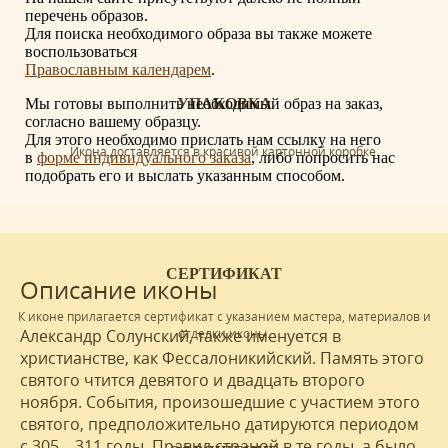
перечень образов.
Для поиска необходимого образа вы также можете
воспользоваться
Православным календарем
.
Мы готовы выполнить необходимый образ на заказ,
УПАКОВКА
согласно вашему образцу.
Для этого необходимо прислать нам ссылку на него
Икона доставляется в красивой картонной коробке.
в
форме индивидуального заказа
, либо попросить нас
подобрать его и выслать указанным способом.
СЕРТИФИКАТ
Описание иконы
К иконе прилагается сертификат с указанием мастера, материалов и
отделки иконы.
Александр Солунский, также именуется в
христианстве, как Фессалоникийский. Память этого
святого чтится девятого и двадцать второго
ноября. События, произошедшие с участием этого
святого, предположительно датируются периодом
с 305 – 311 годы. Правил страной в те годы, а было