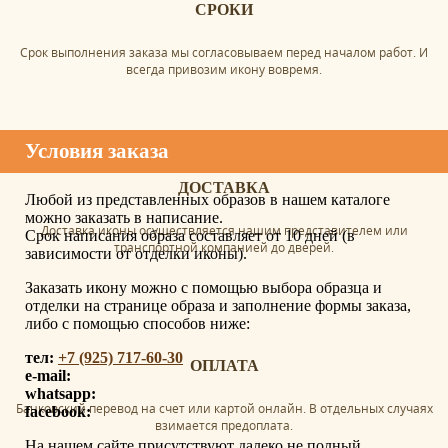
СРОКИ
Срок выполнения заказа мы согласовываем перед началом работ. И
всегда привозим икону вовремя.
Условия заказа
ДОСТАВКА
Любой из представленных образов в нашем каталоге
можно заказать в написание.
Доставка иконы осуществляется нашим представителем или
Срок написания образа составляет от 10 дней (в
транспортной компанией до дверей.
зависимости от отделки иконы).
Заказать икону можно с помощью выбора образца и
отделки на странице образа и заполнение формы заказа,
либо с помощью способов ниже:
тел:
+7 (925) 717-60-30
ОПЛАТА
e-mail:
whatsapp:
Банковский перевод на счет или картой онлайн. В отдельных случаях
facebook:
взимается предоплата.
На нашем сайте присутствуют далеко не полный