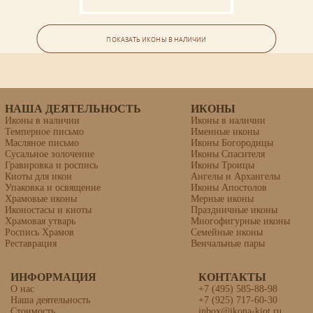
Икона «Алекса́ндр Пергийский
(Памфилийский), земледелец»
ПОКАЗАТЬ ИКОНЫ В НАЛИЧИИ
липовая доска, левкас, темпера, золочение
НАША ДЕЯТЕЛЬНОСТЬ
ИКОНЫ
Иконы в наличии
Иконы в наличии
Темперное письмо
Именные иконы
Масляное письмо
Иконы Богородицы
Сусальное золочение
Иконы Спасителя
Гравировка и роспись
Иконы Троицы
Киоты для икон
Ангелы и Архангелы
Упаковка и освящение
Иконы Апостолов
Храмовые иконы
Мерные иконы
Иконостасы и киоты
Праздничные иконы
Храмовая утварь
Многофигурные иконы
Роспись Храмов
Семейные иконы
Реставрация
Венчальные пары
ИНФОРМАЦИЯ
КОНТАКТЫ
О нас
+7 (495) 585-88-98
Наша деятельность
+7 (925) 717-60-30
Икона «Собор Новгородских
Стоимость
inbox@ikona-kiot.ru