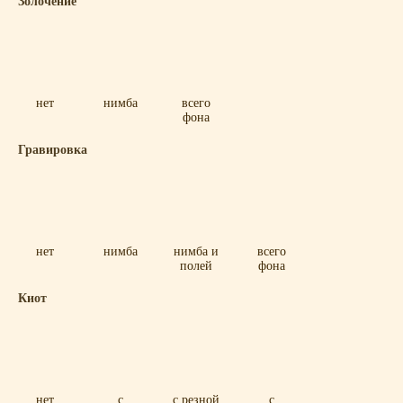
Золочение
нет
нимба
всего
фона
Гравировка
нет
нимба
нимба и
всего
полей
фона
Киот
нет
с
с резной
с