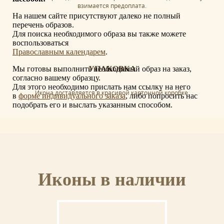
взимается предоплата.
На нашем сайте присутствуют далеко не полный
перечень образов.
Для поиска необходимого образа вы также можете
воспользоваться
Православным календарем
.
Мы готовы выполнить необходимый образ на заказ,
УПАКОВКА
согласно вашему образцу.
Для этого необходимо прислать нам ссылку на него
Икона доставляется в красивой картонной коробке.
в
форме индивидуального заказа
, либо попросить нас
подобрать его и выслать указанным способом.
СЕРТИФИКАТ
Иконы в наличии
К иконе прилагается сертификат с указанием мастера, материалов и
отделки иконы.