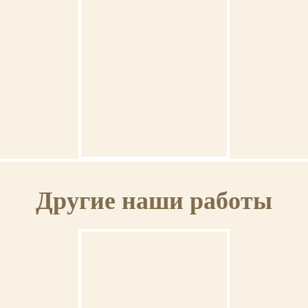
ОСВЯЩЕНИЕ
Ваша икона может быть освящена в Свято-Троицкой Сергиевой
Лавре (г.Сергиев Посад).
ГАРАНТИЯ
Венчальная пара #38
На выполненную икону предоставляется пожизненная гарантия.
Другие наши работы