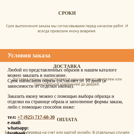
СРОКИ
Срок выполнения заказа мы согласовываем перед началом работ. И
всегда привозим икону вовремя.
Условия заказа
ДОСТАВКА
Любой из представленных образов в нашем каталоге
можно заказать в написание.
Доставка иконы осуществляется нашим представителем или
Срок написания образа составляет от 10 дней (в
транспортной компанией до дверей.
зависимости от отделки иконы).
Заказать икону можно с помощью выбора образца и
отделки на странице образа и заполнение формы заказа,
либо с помощью способов ниже:
тел:
+7 (925) 717-60-30
ОПЛАТА
e-mail:
whatsapp:
Банковский перевод на счет или картой онлайн. В отдельных случаях
facebook: