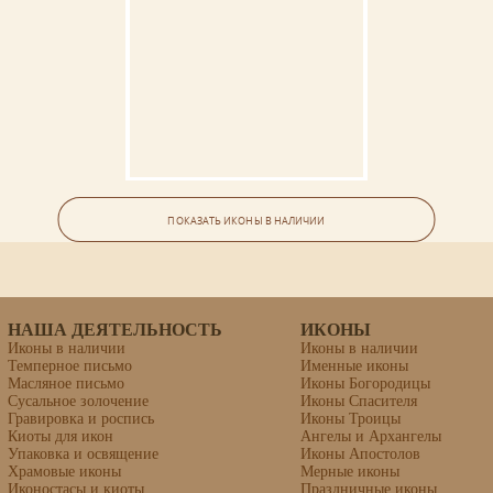
Икона «Стефан Махрищский,
преподобный»
ПОКАЗАТЬ ИКОНЫ В НАЛИЧИИ
Материалы: липовая доска, левкас, темпера.
НАША ДЕЯТЕЛЬНОСТЬ
ИКОНЫ
Иконы в наличии
Иконы в наличии
Темперное письмо
Именные иконы
Масляное письмо
Иконы Богородицы
Сусальное золочение
Иконы Спасителя
Гравировка и роспись
Иконы Троицы
Киоты для икон
Ангелы и Архангелы
Упаковка и освящение
Иконы Апостолов
Храмовые иконы
Мерные иконы
Иконостасы и киоты
Праздничные иконы