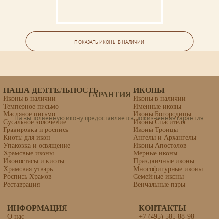
ОСВЯЩЕНИЕ
Ваша икона может быть освящена в Свято-Троицкой Сергиевой
Ангел Хранитель Образец 58
Лавре (г.Сергиев Посад).
ПОКАЗАТЬ ИКОНЫ В НАЛИЧИИ
Формат 18х24, масло, сусальное золото.
Стоимость (в наличии): 35000
НАША ДЕЯТЕЛЬНОСТЬ
ИКОНЫ
ГАРАНТИЯ
Иконы в наличии
Иконы в наличии
Темперное письмо
Именные иконы
Масляное письмо
Иконы Богородицы
На выполненную икону предоставляется пожизненная гарантия.
Сусальное золочение
Иконы Спасителя
Гравировка и роспись
Иконы Троицы
Киоты для икон
Ангелы и Архангелы
Упаковка и освящение
Иконы Апостолов
Храмовые иконы
Мерные иконы
Иконостасы и киоты
Праздничные иконы
Храмовая утварь
Многофигурные иконы
Роспись Храмов
Семейные иконы
Реставрация
Венчальные пары
ИНФОРМАЦИЯ
КОНТАКТЫ
О нас
+7 (495) 585-88-98