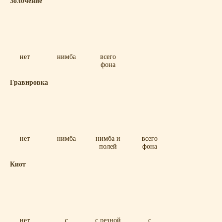
Золочение
нет
нимба
всего
фона
Гравировка
нет
нимба
нимба и
всего
полей
фона
Киот
нет
с
с резной
с