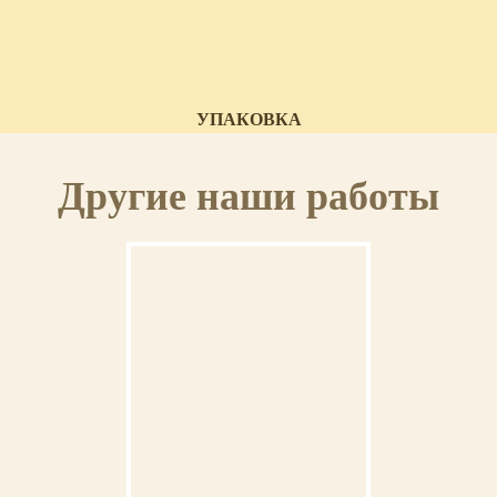
УПАКОВКА
Икона доставляется в красивой картонной коробке.
Другие наши работы
СЕРТИФИКАТ
К иконе прилагается сертификат с указанием мастера, материалов и
отделки иконы.