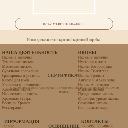
Икона «Новоникитская Божия
Матерь»
ПОКАЗАТЬ ИКОНЫ В НАЛИЧИИ
УПАКОВКА
Икона доставляется в красивой картонной коробке.
липовая доска, левкас, темпера, золочение
НАША ДЕЯТЕЛЬНОСТЬ
ИКОНЫ
Иконы в наличии
Иконы в наличии
Темперное письмо
Именные иконы
Масляное письмо
Иконы Богородицы
Сусальное золочение
Иконы Спасителя
СЕРТИФИКАТ
Гравировка и роспись
Иконы Троицы
Киоты для икон
Ангелы и Архангелы
Упаковка и освящение
Иконы Апостолов
К иконе прилагается сертификат с указанием мастера, материалов и отделки
Храмовые иконы
Мерные иконы
иконы.
Иконостасы и киоты
Праздничные иконы
Храмовая утварь
Многофигурные иконы
Роспись Храмов
Семейные иконы
Реставрация
Венчальные пары
ИНФОРМАЦИЯ
КОНТАКТЫ
ОСВЯЩЕНИЕ
О нас
+7 (495) 585-88-98