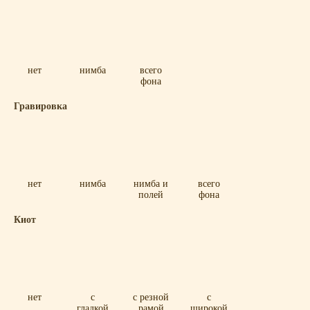
нет
нимба
всего
фона
Гравировка
нет
нимба
нимба и
всего
полей
фона
Киот
нет
с
с резной
с
гладкой
рамой
широкой