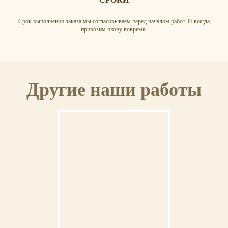
Срок выполнения заказа мы согласовываем перед началом работ. И всегда
привозим икону вовремя.
Другие наши работы
ДОСТАВКА
Доставка иконы осуществляется нашим представителем или транспортной
компанией до дверей.
ОПЛАТА
Банковский перевод на счет или картой онлайн. В отдельных случаях взимается
предоплата.