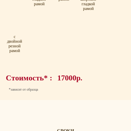
рамой
гладкой
рамой
с
двойной
резной
рамой
Стоимость* :
17000р.
*зависит от образца
СРОКИ