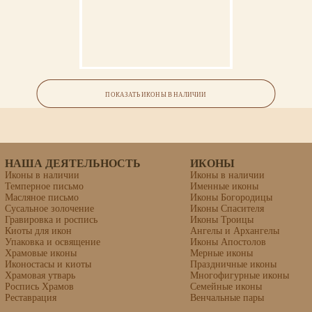
Семейная икона (4 фигуры)
ПОКАЗАТЬ ИКОНЫ В НАЛИЧИИ
НАША ДЕЯТЕЛЬНОСТЬ
ИКОНЫ
Иконы в наличии
Иконы в наличии
Темперное письмо
Именные иконы
Масляное письмо
Иконы Богородицы
Сусальное золочение
Иконы Спасителя
Гравировка и роспись
Иконы Троицы
Киоты для икон
Ангелы и Архангелы
Упаковка и освящение
Иконы Апостолов
Храмовые иконы
Мерные иконы
Иконостасы и киоты
Праздничные иконы
Храмовая утварь
Многофигурные иконы
Роспись Храмов
Семейные иконы
Реставрация
Венчальные пары