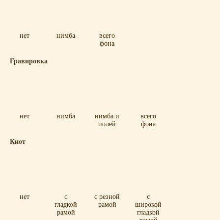
нет
нимба
всего
фона
Гравировка
нет
нимба
нимба и
всего
полей
фона
Киот
нет
с
с резной
с
гладкой
рамой
широкой
рамой
гладкой