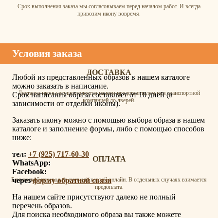
Срок выполнения заказа мы согласовываем перед началом работ. И всегда
привозим икону вовремя.
Условия заказа
ДОСТАВКА
Любой из представленных образов в нашем каталоге
можно заказать в написание.
Доставка иконы осуществляется нашим представителем или транспортной
Срок написания образа составляет от 10 дней (в
компанией до дверей.
зависимости от отделки иконы).
Заказать икону можно с помощью выбора образа в нашем
каталоге и заполнение формы, либо с помощью способов
ниже:
тел:
+7 (925) 717-60-30
ОПЛАТА
WhatsApp:
Facebook:
через
форму обратной связи
Банковский перевод на счет или картой онлайн. В отдельных случаях взимается
предоплата.
На нашем сайте присутствуют далеко не полный
перечень образов.
Для поиска необходимого образа вы также можете