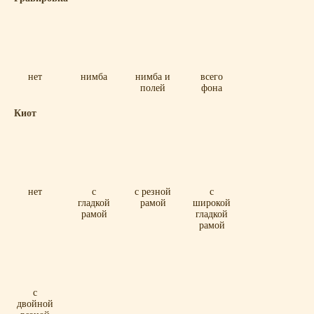
нет
нимба
нимба и
всего
полей
фона
Киот
нет
с
с резной
с
гладкой
рамой
широкой
рамой
гладкой
рамой
с
двойной