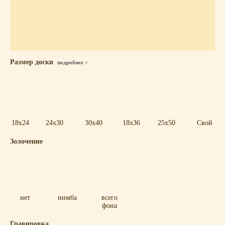
Размер доски
подробнее >
18x24
24x30
30x40
18x36
25x50
Свой
Золочение
нет
нимба
всего
фона
Гравировка