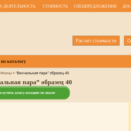
А ДЕЯТЕЛЬНОСТЬ
СТОИМОСТЬ
СПЕЦПРЕДЛОЖЕНИЯ
ДОС
Расчет стоимости
О
 по каталогу
>
Иконы
>
“Венчальная пара” образец 40
альная пара” образец 40
олучить консультацию по иконе