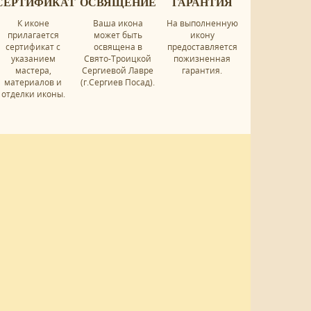
СЕРТИФИКАТ
ОСВЯЩЕНИЕ
ГАРАНТИЯ
К иконе
Ваша икона
На выполненную
прилагается
может быть
икону
сертификат с
освящена в
предоставляется
указанием
Свято-Троицкой
пожизненная
мастера,
Сергиевой Лавре
гарантия.
материалов и
(г.Сергиев Посад).
отделки иконы.