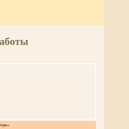
работы
терь»