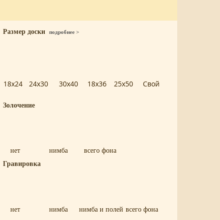
Размер доски
подробнее >
18x24
24x30
30x40
18x36
25x50
Свой
Золочение
нет
нимба
всего фона
Гравировка
нет
нимба
нимба и полей
всего фона