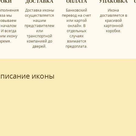
РОКИ
ДОСТАВКА
ОПЛАТА
УПАКОВКА
ыполнения
Доставка иконы
Банковский
Икона
аза мы
осуществляется
перевод на счет
доставляется в
совываем
нашим
или картой
красивой
 началом
представителем
онлайн. В
картонной
 И всегда
или
отдельных
коробке.
зим икону
транспортной
случаях
время.
компанией до
взимается
дверей.
предоплата.
писание иконы