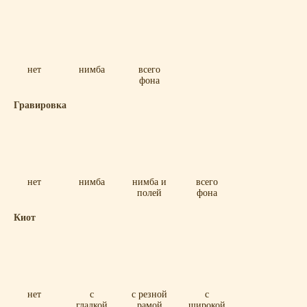
нет
нимба
всего
фона
Гравировка
нет
нимба
нимба и
всего
полей
фона
Киот
нет
с
с резной
с
гладкой
рамой
широкой