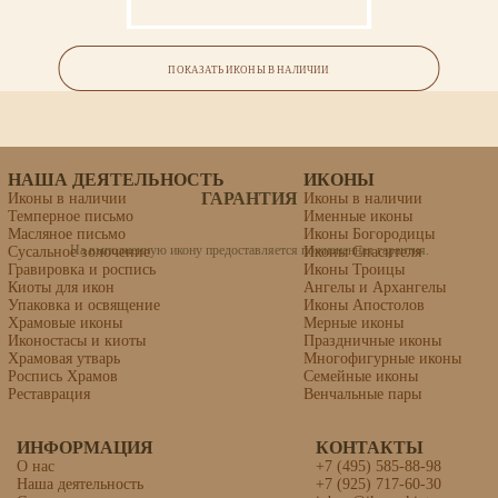
Ваша икона может быть освящена в Свято-Троицкой Сергиевой Лавре (г.Сергиев
Семейная икона (5 фигур)
Посад).
ПОКАЗАТЬ ИКОНЫ В НАЛИЧИИ
НАША ДЕЯТЕЛЬНОСТЬ
ИКОНЫ
ГАРАНТИЯ
Иконы в наличии
Иконы в наличии
Темперное письмо
Именные иконы
Масляное письмо
Иконы Богородицы
На выполненную икону предоставляется пожизненная гарантия.
Сусальное золочение
Иконы Спасителя
Гравировка и роспись
Иконы Троицы
Киоты для икон
Ангелы и Архангелы
Упаковка и освящение
Иконы Апостолов
Храмовые иконы
Мерные иконы
Иконостасы и киоты
Праздничные иконы
Храмовая утварь
Многофигурные иконы
Роспись Храмов
Семейные иконы
Реставрация
Венчальные пары
ИНФОРМАЦИЯ
Вера, Надежда, Любовь и София
КОНТАКТЫ
О нас
+7 (495) 585-88-98
Наша деятельность
+7 (925) 717-60-30