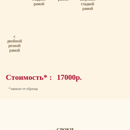
рамой
гладкой
рамой
с
двойной
резной
рамой
Стоимость* :
17000р.
*зависит от образца
СРОКИ