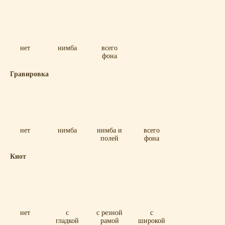
нет
нимба
всего
фона
Гравировка
нет
нимба
нимба и
всего
полей
фона
Киот
нет
с
с резной
с
гладкой
рамой
широкой