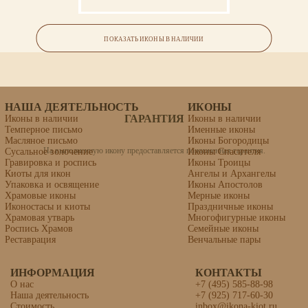
Ваша икона может быть освящена в Свято-Троицкой Сергиевой Лавре (г.Сергиев
Икона «Стефан Махрищский,
Посад).
преподобный»
ПОКАЗАТЬ ИКОНЫ В НАЛИЧИИ
Материалы: липовая доска, левкас, темпера.
НАША ДЕЯТЕЛЬНОСТЬ
ИКОНЫ
ГАРАНТИЯ
Иконы в наличии
Иконы в наличии
Темперное письмо
Именные иконы
Масляное письмо
Иконы Богородицы
На выполненную икону предоставляется пожизненная гарантия.
Сусальное золочение
Иконы Спасителя
Гравировка и роспись
Иконы Троицы
Киоты для икон
Ангелы и Архангелы
Упаковка и освящение
Иконы Апостолов
Храмовые иконы
Мерные иконы
Иконостасы и киоты
Праздничные иконы
Храмовая утварь
Многофигурные иконы
Роспись Храмов
Семейные иконы
Реставрация
Венчальные пары
ИНФОРМАЦИЯ
КОНТАКТЫ
О нас
+7 (495) 585-88-98
Наша деятельность
+7 (925) 717-60-30
Владимирская Божия Матерь
Стоимость
inbox@ikona-kiot.ru