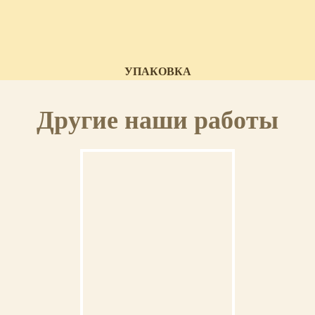
УПАКОВКА
Икона доставляется в красивой картонной коробке.
Другие наши работы
СЕРТИФИКАТ
К иконе прилагается сертификат с указанием мастера, материалов и
отделки иконы.