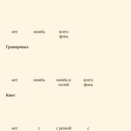
нет
нимба
всего
фона
Гравировка
нет
нимба
нимба и
всего
полей
фона
Киот
нет
с
с резной
с