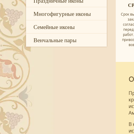
Праздничные иконы
С
Многофигурные иконы
Срок в
зак
согла
Семейные иконы
перед
работ.
Венчальные пары
приво
во
О
Пр
кр
ис
Ам
В 
ис