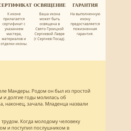
СЕРТИФИКАТ
ОСВЯЩЕНИЕ
ГАРАНТИЯ
К иконе
Ваша икона
На выполненную
прилагается
может быть
икону
сертификат с
освящена в
предоставляется
указанием
Свято-Троицкой
пожизненная
мастера,
Сергиевой Лавре
гарантия.
материалов и
(г.Сергиев Посад).
отделки иконы.
еле Мандеры. Родом он был из простой
м и долгие годы молилась об
, наконец, зачала. Младенца назвали
с трудом. Когда молодому человеку
дом и поступил послушником в