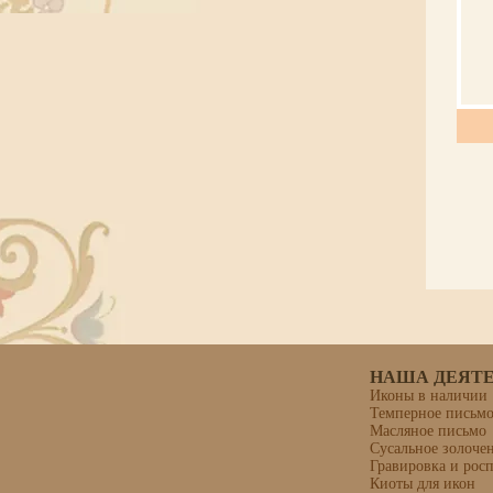
НАША ДЕЯТ
Иконы в наличии
Темперное письм
Масляное письмо
Сусальное золоче
Гравировка и рос
Киоты для икон