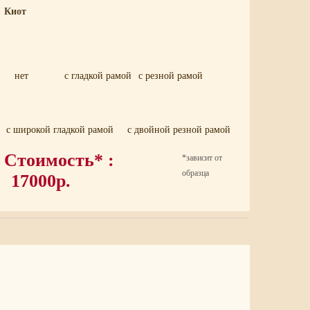
Киот
нет
с гладкой рамой
с резной рамой
с широкой гладкой рамой
с двойной резной рамой
Стоимость* :
*зависит от
образца
17000р.