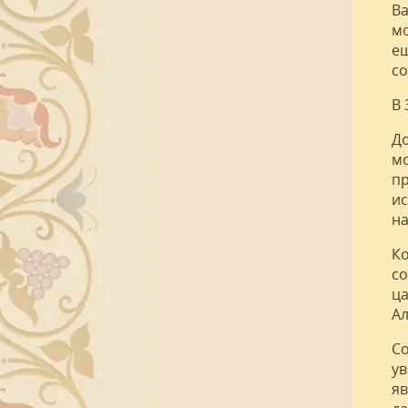
Ва
мо
ещ
со
В 
До
мо
пр
ис
на
Ко
со
ца
Ал
Со
ув
яв