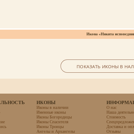
Икона «Никита исповедни
ПОКАЗАТЬ ИКОНЫ В НА
ЕЛЬНОСТЬ
ИКОНЫ
ИНФОРМА
Иконы в наличии
О нас
о
Именные иконы
Наша деятельн
Иконы Богородицы
Стоимость
Вера, Надежда, Любовь и С
ние
Иконы Спасителя
Спецпредложе
пись
Иконы Троицы
Доставка и опл
Ангелы и Архангелы
Отзывы