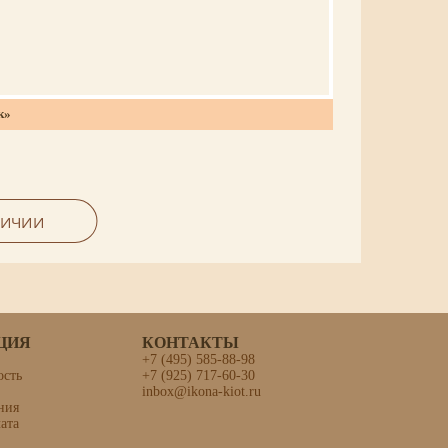
к»
ЛИЧИИ
ЦИЯ
КОНТАКТЫ
+7 (495) 585-88-98
ость
+7 (925) 717-60-30
inbox@ikona-kiot.ru
офия
ния
ата