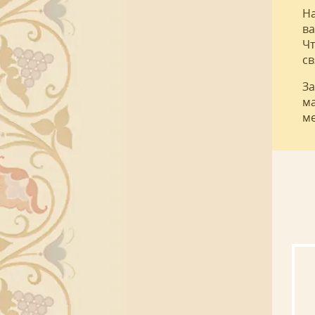
На
ва
Чт
св
За
ма
ме