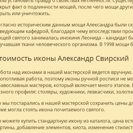
бы установить правду о свойствах нетленности. Существ
крыт факт о подлинности мощей, после чего мощи других
рыть или уничтожить.
гласно историческим данным мощи Александра были ск
ведующим кафедрой, благодаря чему впоследствии про
щей святого занималась инокиня Леонида – кандидат би
учавшая ткани человеческого организма. В 1998 мощи 
тоимость иконы Александр Свирский
бота над иконами в нашей мастерской ведется вручную. 
опотливая работа, поэтому иконы ручной росписи не мо
авославных мастеров, который включает много этапов.
зного профиля: столяры, художники, левкасчики, золотн
 мы постарались в нашей мастерской сохранить цены д
ме могла стоять икона почитаемого святого.
 можете купить стандартную икону из каталога, цена ест
ртины, добавление элементов, киота, изменение стилис