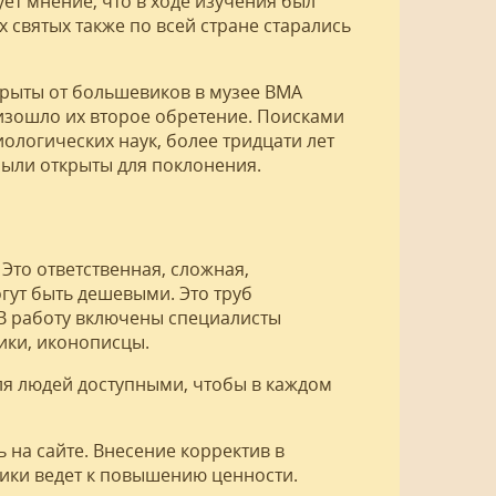
ует мнение, что в ходе изучения был
 святых также по всей стране старались
рыты от большевиков в музее ВМА
изошло их второе обретение. Поисками
ологических наук, более тридцати лет
были открыты для поклонения.
Это ответственная, сложная,
гут быть дешевыми. Это труб
 В работу включены специалисты
ики, иконописцы.
ля людей доступными, чтобы в каждом
ь на сайте. Внесение корректив в
тики ведет к повышению ценности.