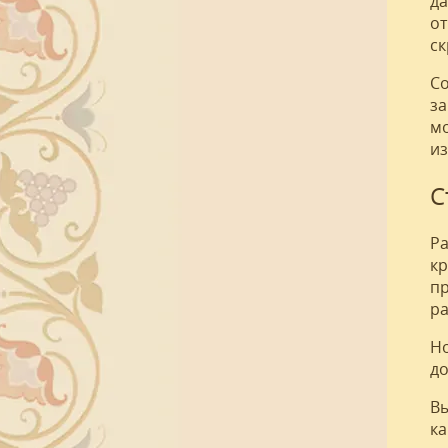
да
от
ск
Со
за
мо
из
С
Ра
кр
пр
ра
Но
до
Вы
ка