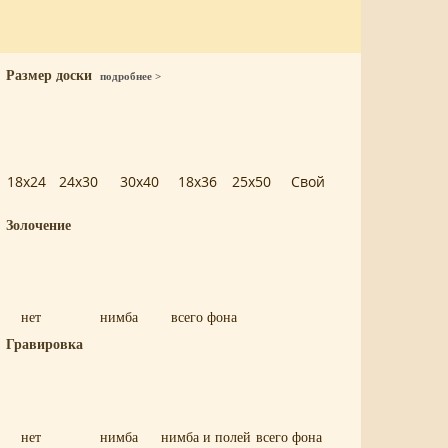
Размер доски
подробнее >
18x24
24x30
30x40
18x36
25x50
Свой
Золочение
нет
нимба
всего фона
Гравировка
нет
нимба
нимба и полей
всего фона