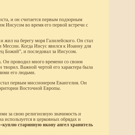
ста, и он считается первым подзорным
им Иисусом во время его первой встречи с
и жил на берегу моря Галилейского. Он стал
 Мессии. Когда Иисус явился к Иоанну для
ец Божий”, и последовал за Иисусом.
. Он проводил много времени со своим
н творил. Важной чертой его характера была
шими его людьми.
 стал первым миссионером Евангелия. Он
ерритории Восточной Европы.
ми за свою религиозную значимость и
а используется в церковных обрядах и
 «
куплю старинную икону ангел хранитель