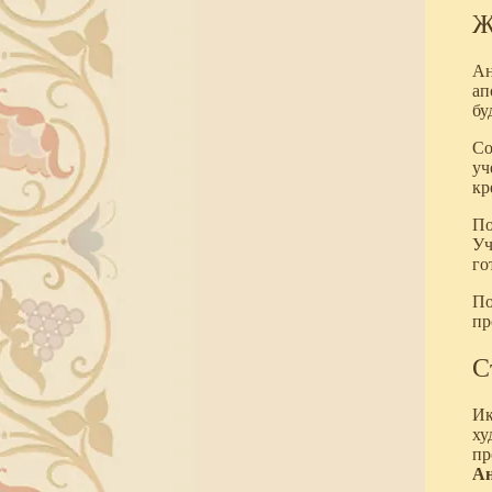
Ж
Ан
ап
бу
Со
уч
кр
По
Уч
го
По
пр
С
Ик
ху
пр
Ан