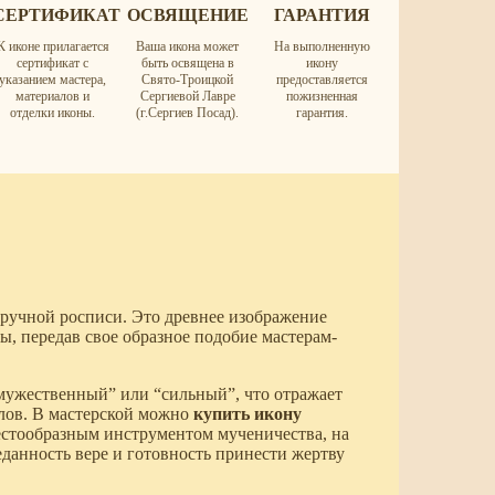
СЕРТИФИКАТ
ОСВЯЩЕНИЕ
ГАРАНТИЯ
К иконе прилагается
Ваша икона может
На выполненную
сертификат с
быть освящена в
икону
указанием мастера,
Свято-Троицкой
предоставляется
материалов и
Сергиевой Лавре
пожизненная
отделки иконы.
(г.Сергиев Посад).
гарантия.
ручной росписи. Это древнее изображение
ы, передав свое образное подобие мастерам-
мужественный” или “сильный”, что отражает
олов. В мастерской можно
купить икону
естообразным инструментом мученичества, на
еданность вере и готовность принести жертву