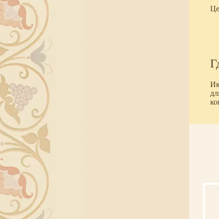
Це
Г
Ик
дл
ко