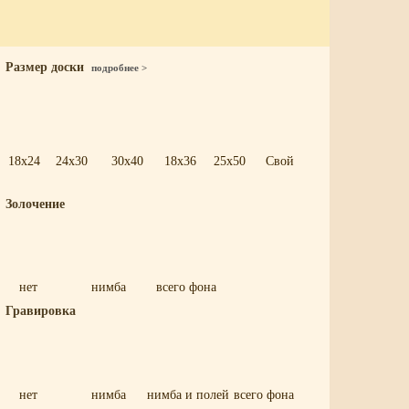
Размер доски
подробнее >
18x24
24x30
30x40
18x36
25x50
Свой
Золочение
нет
нимба
всего фона
Гравировка
нет
нимба
нимба и полей
всего фона