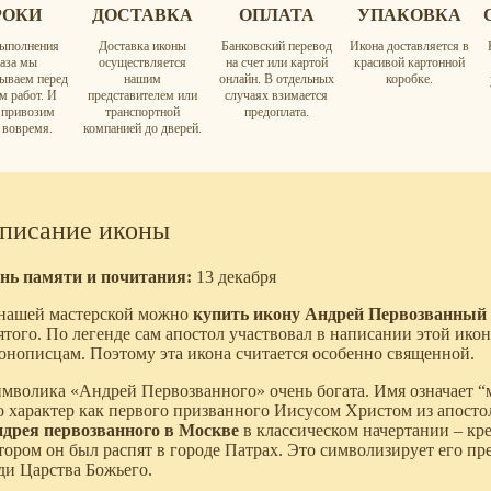
РОКИ
ДОСТАВКА
ОПЛАТА
УПАКОВКА
ыполнения
Доставка иконы
Банковский перевод
Икона доставляется в
каза мы
осуществляется
на счет или картой
красивой картонной
вываем перед
нашим
онлайн. В отдельных
коробке.
м работ. И
представителем или
случаях взимается
а привозим
транспортной
предоплата.
 вовремя.
компанией до дверей.
писание иконы
нь памяти и почитания:
13 декабря
нашей мастерской можно
купить икону Андрей Первозванный
ятого. По легенде сам апостол участвовал в написании этой икон
онописцам. Поэтому эта икона считается особенно священной.
мволика «Андрей Первозванного» очень богата. Имя означает “
о характер как первого призванного Иисусом Христом из апост
дрея первозванного в Москве
в классическом начертании – кр
тором он был распят в городе Патрах. Это символизирует его пр
ди Царства Божьего.