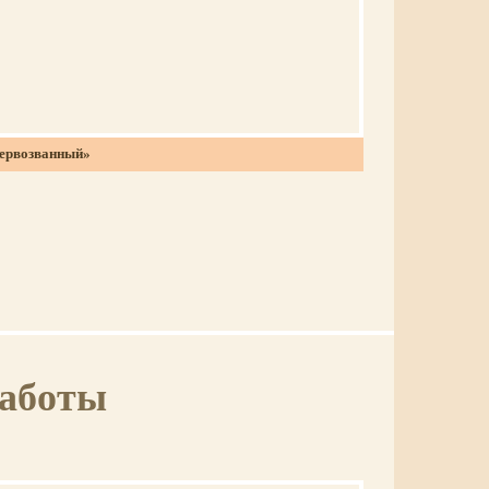
Первозванный»
работы