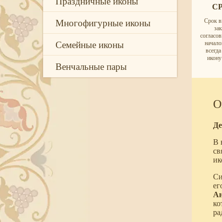
Праздничные иконы
С
Многофигурные иконы
Срок в
за
согласо
Семейные иконы
начало
всегд
икону
Венчальные пары
О
Де
В 
св
ик
Си
ег
Ан
ко
ра