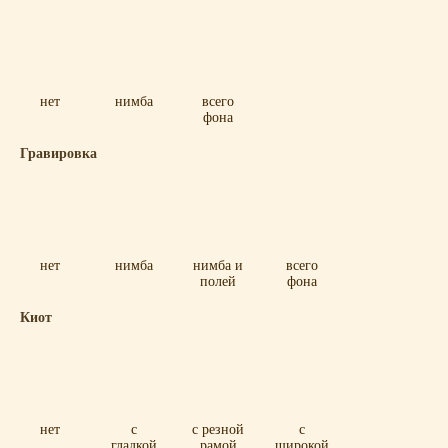
нет
нимба
всего
фона
Гравировка
нет
нимба
нимба и
всего
полей
фона
Киот
нет
с
с резной
с
гладкой
рамой
широкой