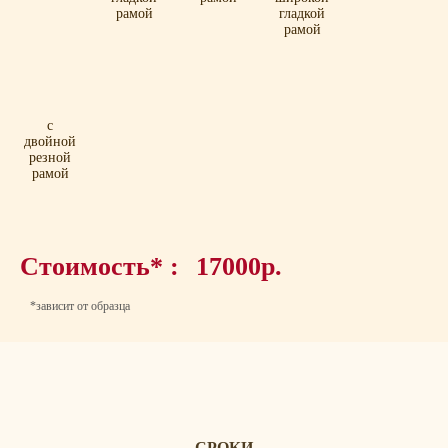
рамой
гладкой
рамой
с
двойной
резной
рамой
Стоимость* :
17000р.
*зависит от образца
СРОКИ