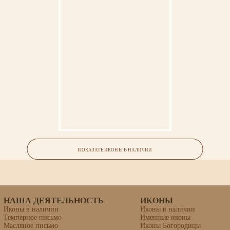
Ангел Хранитель Образец 60
Икона «Емилиан Требийский,
епископ, святитель»
ПОКАЗАТЬ ИКОНЫ В НАЛИЧИИ
Материалы: липовая доска, левкас, темпера.
НАША ДЕЯТЕЛЬНОСТЬ
ИКОНЫ
Иконы в наличии
Иконы в наличии
Темперное письмо
Именные иконы
Масляное письмо
Иконы Богородицы