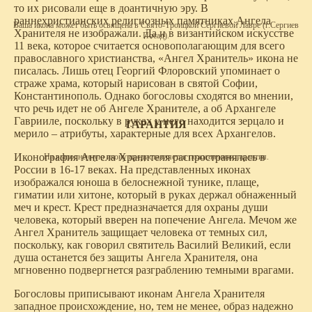
то их рисовали еще в доантичную эру. В
раннехристианских религиозных памятниках Ангела
Ваша икона может быть освящена в Свято-Троицкой Сергиевой Лавре (г.Сергиев
Хранителя не изображали. Да и в византийском искусстве
Посад).
11 века, которое считается основополагающим для всего
православного христианства, «Ангел Хранитель» икона не
писалась. Лишь отец Георгий Флоровский упоминает о
страже храма, который нарисован в святой Софии,
Константинополь. Однако богословы сходятся во мнении,
что речь идет не об Ангеле Хранителе, а об Архангеле
Гаврииле, поскольку в руках у него находится зерцало и
ГАРАНТИЯ
мерило – атрибуты, характерные для всех Архангелов.
Иконография Ангела Хранителя распространялась в
На выполненную икону предоставляется пожизненная гарантия.
России в 16-17 веках. На представленных иконах
изображался юноша в белоснежной тунике, плаще,
гиматии или хитоне, который в руках держал обнаженный
меч и крест. Крест предназначается для охраны души
человека, который вверен на попечение Ангела. Мечом же
Ангел Хранитель защищает человека от темных сил,
поскольку, как говорил святитель Василий Великий, если
душа останется без защиты Ангела Хранителя, она
мгновенно подвергнется разграблению темными врагами.
Богословы приписывают иконам Ангела Хранителя
западное происхождение, но, тем не менее, образ надежно