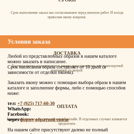
Срок выполнения заказа мы согласовываем перед началом работ. И всегда
привозим икону вовремя.
Условия заказа
ДОСТАВКА
Любой из представленных образов в нашем каталоге
можно заказать в написание.
Доставка иконы осуществляется нашим представителем или транспортной
Срок написания образа составляет от 10 дней (в
компанией до дверей.
зависимости от отделки иконы).
Заказать икону можно с помощью выбора образа в нашем
каталоге и заполнение формы, либо с помощью способов
ниже:
тел:
+7 (925) 717-60-30
ОПЛАТА
WhatsApp:
Facebook:
через
форму обратной связи
Банковский перевод на счет или картой онлайн. В отдельных случаях взимается
предоплата.
На нашем сайте присутствуют далеко не полный