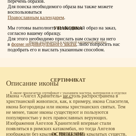
перечень образов.
Для поиска необходимого образа вы также можете
воспользоваться
Православным календарем
.
Мы готовы выполнить необходимый образ на заказ,
УПАКОВКА
согласно вашему образцу.
Для этого необходимо прислать нам ссылку на него
Икона доставляется в красивой картонной коробке.
в
форме индивидуального заказа
, либо попросить нас
подобрать его и выслать указанным способом.
СЕРТИФИКАТ
Описание иконы
К иконе прилагается сертификат с указанием мастера, материалов и отделки
Икона «Ангел Хранитель» не столь распространена в
иконы.
христианской живописи, как, к примеру, икона Спасителя,
икона Богородицы или иконы христианских святых. Тем
не менее, такие иконы существуют и пользуются
популярностью у всех православных верующих.
Изображения Ангелов Хранителей впервые стали
появляться в римских катакомбах, но тогда Ангелов
ОСВЯЩЕНИЕ
изображали без крыльев. Что касается крылатых существ,